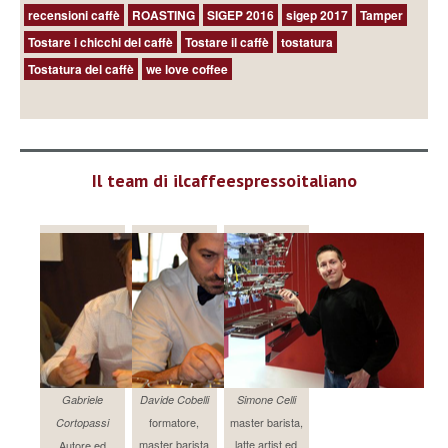
recensioni caffè
ROASTING
SIGEP 2016
sigep 2017
Tamper
Tostare i chicchi del caffè
Tostare il caffè
tostatura
Tostatura del caffè
we love coffee
Il team di ilcaffeespressoitaliano
Gabriele
Davide Cobelli
Simone Celli
formatore,
master barista,
Cortopassi
master barista
latte artist ed
Autore ed