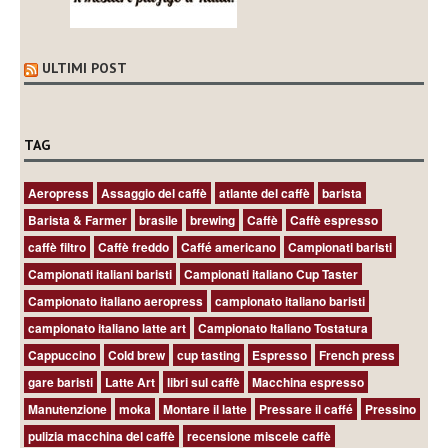
ULTIMI POST
TAG
Aeropress
Assaggio del caffè
atlante del caffè
barista
Barista & Farmer
brasile
brewing
Caffè
Caffè espresso
caffè filtro
Caffè freddo
Caffé americano
Campionati baristi
Campionati italiani baristi
Campionati italiano Cup Taster
Campionato italiano aeropress
campionato italiano baristi
campionato italiano latte art
Campionato Italiano Tostatura
Cappuccino
Cold brew
cup tasting
Espresso
French press
gare baristi
Latte Art
libri sul caffè
Macchina espresso
Manutenzione
moka
Montare il latte
Pressare il caffé
Pressino
pulizia macchina del caffè
recensione miscele caffè