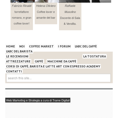
Fabrizio Rinaldi
Helena Oliviero
Raffaele
torrefattore
Coffee lover e
Musolino
romano, e gran
amante del bar
Docente di Sala
coffee lover!
& Vendita.
HOME
NOI
COFFEE MARKET
I FORUM
L’ABC DEL CAFFÈ
L’ABC DEL BARISTA
LE RECENSIONI
LA TOSTATURA
ATTREZZATURE
CAFFÈ
MACCHINE DA CAFFÈ
CORSI DI CAFFÈ, BARISTA E LATTE ART CON ESPRESSO ACADEMY
CONTATTI
Web Marketing e Strategia a cura di Trame Digitali