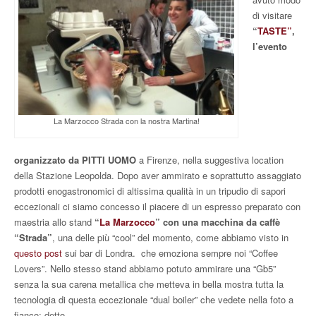
di visitare
“
TASTE”
,
l’evento
La Marzocco Strada con la nostra Martina!
organizzato da PITTI UOMO
a Firenze, nella suggestiva location
della Stazione Leopolda. Dopo aver ammirato e soprattutto assaggiato
prodotti enogastronomici di altissima qualità in un tripudio di sapori
eccezionali ci siamo concesso il piacere di un espresso preparato con
maestria allo stand
“
La Marzocco
” con una macchina da caffè
“Strada”
, una delle più “cool” del momento, come abbiamo visto in
questo post
sui bar di Londra. che emoziona sempre noi “Coffee
Lovers”. Nello stesso stand abbiamo potuto ammirare una “Gb5”
senza la sua carena metallica che metteva in bella mostra tutta la
tecnologia di questa eccezionale “dual boiler” che vedete nella foto a
fianco; detto