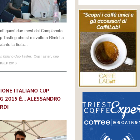
ati quasi due mesi dal Campionato
up Tasting che si è svolto a Rimini a
rante la fiera…
,
,
i italiano Cup Taster
Cup Taster
cup
IGEP 2016
PIONE ITALIANO CUP
G 2015 È… ALESSANDRO
RDI