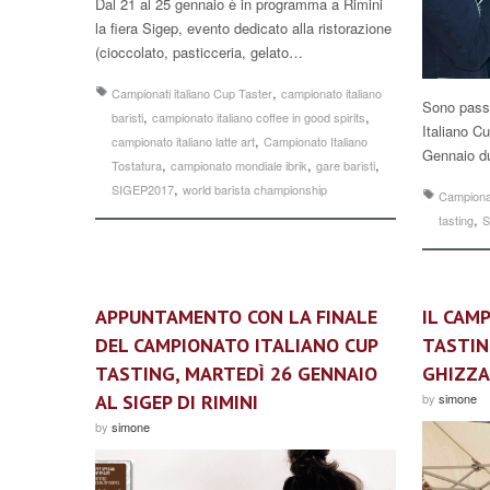
Dal 21 al 25 gennaio è in programma a Rimini
la fiera Sigep, evento dedicato alla ristorazione
(cioccolato, pasticceria, gelato…
,
Campionati italiano Cup Taster
campionato italiano
Sono pass
,
,
baristi
campionato italiano coffee in good spirits
Italiano C
,
campionato italiano latte art
Campionato Italiano
Gennaio du
,
,
,
Tostatura
campionato mondiale ibrik
gare baristi
,
SIGEP2017
world barista championship
Campionat
,
tasting
S
APPUNTAMENTO CON LA FINALE
IL CAM
DEL CAMPIONATO ITALIANO CUP
TASTIN
TASTING, MARTEDÌ 26 GENNAIO
GHIZZA
AL SIGEP DI RIMINI
by
simone
by
simone