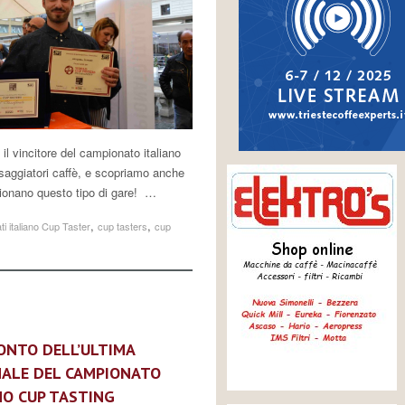
il vincitore del campionato italiano
saggiatori caffè, e scopriamo anche
onano questo tipo di gare! …
,
,
i italiano Cup Taster
cup tasters
cup
CONTO DELL’ULTIMA
NALE DEL CAMPIONATO
NO CUP TASTING