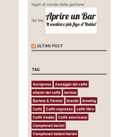
legati al mondo della gestione
dei bar.
ULTIMI POST
TAG
Aeropress
Assaggio del caffè
atlante del caffè
barista
Barista & Farmer
brasile
brewing
Caffè
Caffè espresso
caffè filtro
Caffè freddo
Caffé americano
Campionati baristi
Campionati italiani baristi