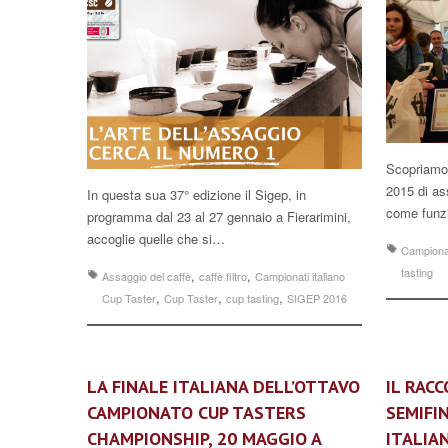
Scopriamo 
2015 di as
In questa sua 37° edizione il Sigep, in
come funzi
programma dal 23 al 27 gennaio a Fierarimini,
accoglie quelle che si…
Campionat
tasting
,
,
Assaggio del caffè
caffè filtro
Campionati italiano
,
,
,
Cup Taster
Cup Taster
cup tasting
SIGEP 2016
LA FINALE ITALIANA DELL’OTTAVO
IL RAC
CAMPIONATO CUP TASTERS
SEMIFI
CHAMPIONSHIP, 20 MAGGIO A
ITALIA