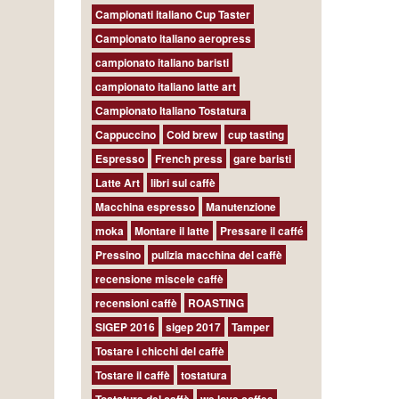
Campionati italiano Cup Taster
Campionato italiano aeropress
campionato italiano baristi
campionato italiano latte art
Campionato Italiano Tostatura
Cappuccino
Cold brew
cup tasting
Espresso
French press
gare baristi
Latte Art
libri sul caffè
Macchina espresso
Manutenzione
moka
Montare il latte
Pressare il caffé
Pressino
pulizia macchina del caffè
recensione miscele caffè
recensioni caffè
ROASTING
SIGEP 2016
sigep 2017
Tamper
Tostare i chicchi del caffè
Tostare il caffè
tostatura
Tostatura del caffè
we love coffee