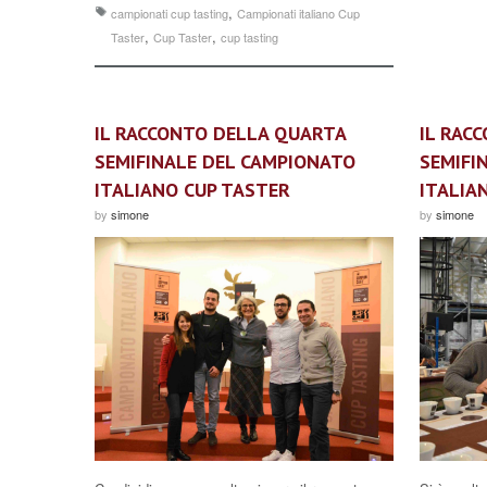
,
campionati cup tasting
Campionati italiano Cup
,
,
Taster
Cup Taster
cup tasting
IL RACCONTO DELLA QUARTA
IL RAC
SEMIFINALE DEL CAMPIONATO
SEMIFI
ITALIANO CUP TASTER
ITALIA
by
simone
by
simone