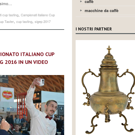
caffè
cesimo…
macchine da caffè
,
i cup tasting
Campionati italiano Cup
,
,
up Taster
cup tasting
sigep 2017
I NOSTRI PARTNER
PIONATO ITALIANO CUP
G 2016 IN UN VIDEO