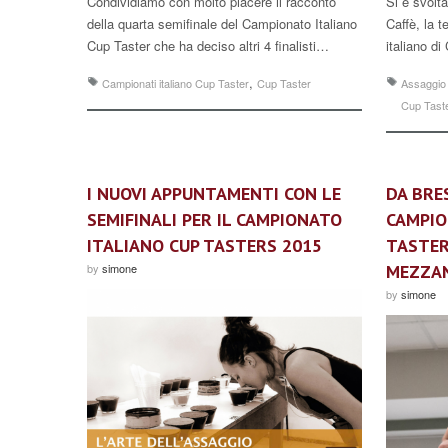
Condividiamo con molto piacere il racconto
Si è svolt
della quarta semifinale del Campionato Italiano
Caffè, la 
Cup Taster che ha deciso altri 4 finalisti…
italiano d
,
Campionati italiano Cup Taster
Cup Taster
Assaggio 
Cup Tast
I NUOVI APPUNTAMENTI CON LE
DA BRE
SEMIFINALI PER IL CAMPIONATO
CAMPIO
ITALIANO CUP TASTERS 2015
TASTER
by
simone
MEZZA
by
simone