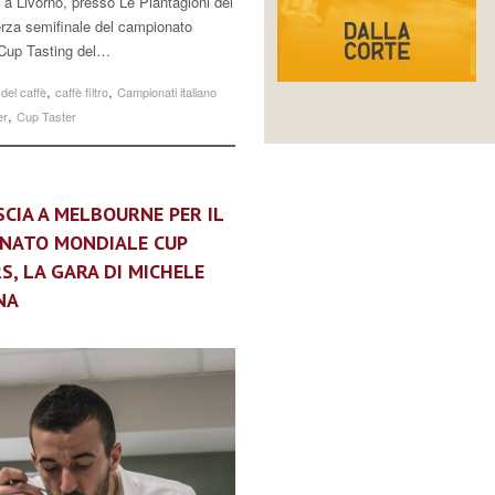
a a Livorno, presso Le Piantagioni del
terza semifinale del campionato
i Cup Tasting del…
,
,
del caffè
caffè filtro
Campionati italiano
,
er
Cup Taster
SCIA A MELBOURNE PER IL
NATO MONDIALE CUP
S, LA GARA DI MICHELE
NA