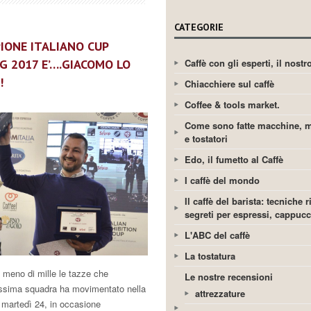
CATEGORIE
PIONE ITALIANO CUP
Caffè con gli esperti, il nost
G 2017 E’….GIACOMO LO
!
Chiacchiere sul caffè
Coffee & tools market.
Come sono fatte macchine, m
e tostatori
Edo, il fumetto al Caffè
I caffè del mondo
Il caffè del barista: tecniche r
segreti per espressi, cappuc
L'ABC del caffè
La tostatura
meno di mille le tazze che
Le nostre recensioni
tissima squadra ha movimentato nella
attrezzature
i martedì 24, in occasione