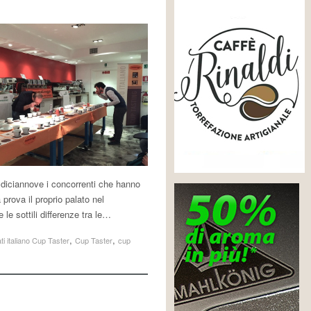
 diciannove i concorrenti che hanno
prova il proprio palato nel
 le sottili differenze tra le…
,
,
i italiano Cup Taster
Cup Taster
cup