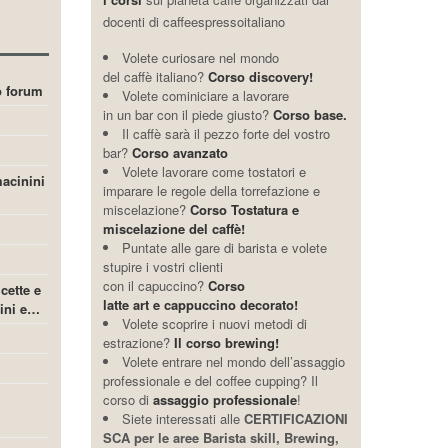
docenti di caffeespressoitaliano
Volete curiosare nel mondo
del caffè italiano?
Corso discovery!
ro forum
Volete cominiciare a lavorare
in un bar con il piede giusto?
Corso base.
Il caffè sarà il pezzo forte del vostro
bar?
Corso avanzato
Volete lavorare come tostatori e
acinini
imparare le regole della torrefazione e
miscelazione?
Corso Tostatura e
miscelazione del caffè!
Puntate alle gare di barista e volete
stupire i vostri clienti
con il capuccino?
Corso
icette e
latte art e cappuccino decorato!
cini e…
Volete scoprire i nuovi metodi di
estrazione?
Il corso brewing!
Volete entrare nel mondo dell’assaggio
professionale e del coffee cupping? Il
corso di
assaggio professionale
!
Siete interessati alle
CERTIFICAZIONI
SCA per le aree Barista skill, Brewing,