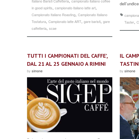
,
Italiano Baristi Caffetteria
campionato italiano coffee
dell’undi
,
,
in good spirits
campionato italiano latte art
,
Campionato Italiano Roasting
Campionato Italiano
campionat
,
,
,
Tostatura
Campionato latte ART
gare baristi
gare
,
Taster
C
,
caffetteria
scae
TUTTI I CAMPIONATI DEL CAFFE’,
IL CAM
DAL 21 AL 25 GENNAIO A RIMINI
TASTIN
by
simone
by
simone