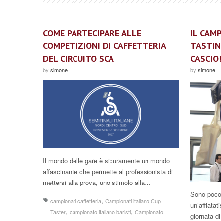
COME PARTECIPARE ALLE
IL CAM
COMPETIZIONI DI CAFFETTERIA
TASTIN
DEL CIRCUITO SCA
CASCIO!
by
simone
by
simone
Il mondo delle gare è sicuramente un mondo
affascinante che permette al professionista di
mettersi alla prova, uno stimolo alla…
Sono poco 
,
campionati caffetteria
Campionati italiano Cup
un’affiata
,
,
Taster
campionato italiano baristi
Campionato
giornata d