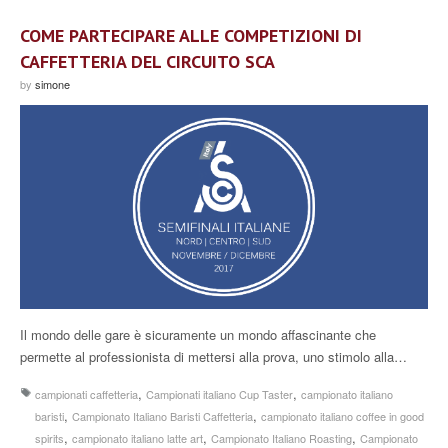
COME PARTECIPARE ALLE COMPETIZIONI DI
CAFFETTERIA DEL CIRCUITO SCA
by
simone
Il mondo delle gare è sicuramente un mondo affascinante che
permette al professionista di mettersi alla prova, uno stimolo alla…
,
,
campionati caffetteria
Campionati italiano Cup Taster
campionato italiano
,
,
baristi
Campionato Italiano Baristi Caffetteria
campionato italiano coffee in good
,
,
,
spirits
campionato italiano latte art
Campionato Italiano Roasting
Campionato