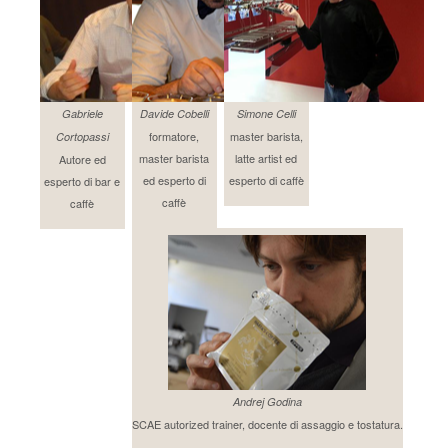
Gabriele
Davide Cobelli
Simone Celli
formatore,
master barista,
Cortopassi
master barista
latte artist ed
Autore ed
ed esperto di
esperto di caffè
esperto di bar e
caffè
caffè
Andrej Godina
SCAE autorized trainer, docente di assaggio e tostatura.