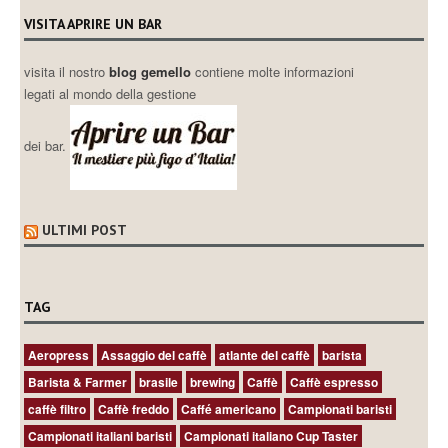
VISITA APRIRE UN BAR
visita il nostro
blog gemello
contiene molte informazioni
legati al mondo della gestione
dei bar.
ULTIMI POST
TAG
Aeropress
Assaggio del caffè
atlante del caffè
barista
Barista & Farmer
brasile
brewing
Caffè
Caffè espresso
caffè filtro
Caffè freddo
Caffé americano
Campionati baristi
Campionati italiani baristi
Campionati italiano Cup Taster