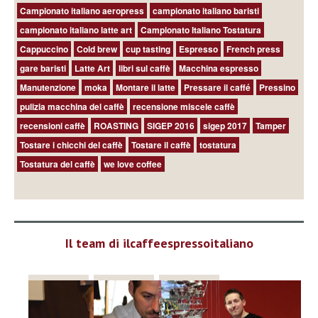
Campionato italiano aeropress
campionato italiano baristi
campionato italiano latte art
Campionato Italiano Tostatura
Cappuccino
Cold brew
cup tasting
Espresso
French press
gare baristi
Latte Art
libri sul caffè
Macchina espresso
Manutenzione
moka
Montare il latte
Pressare il caffé
Pressino
pulizia macchina del caffè
recensione miscele caffè
recensioni caffè
ROASTING
SIGEP 2016
sigep 2017
Tamper
Tostare i chicchi del caffè
Tostare il caffè
tostatura
Tostatura del caffè
we love coffee
Il team di ilcaffeespressoitaliano