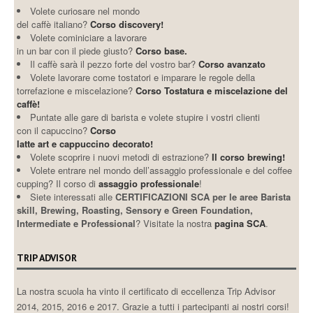
Volete curiosare nel mondo
del caffè italiano?
Corso discovery!
Volete cominiciare a lavorare
in un bar con il piede giusto?
Corso base.
Il caffè sarà il pezzo forte del vostro bar?
Corso avanzato
Volete lavorare come tostatori e imparare le regole della
torrefazione e miscelazione?
Corso Tostatura e miscelazione del
caffè!
Puntate alle gare di barista e volete stupire i vostri clienti
con il capuccino?
Corso
latte art e cappuccino decorato!
Volete scoprire i nuovi metodi di estrazione?
Il corso brewing!
Volete entrare nel mondo dell’assaggio professionale e del coffee
cupping? Il corso di
assaggio professionale
!
Siete interessati alle
CERTIFICAZIONI SCA per le aree Barista
skill, Brewing, Roasting, Sensory e Green Foundation,
Intermediate e Professional
? Visitate la nostra
pagina SCA
.
TRIP ADVISOR
La nostra scuola ha vinto il certificato di eccellenza Trip Advisor
2014, 2015, 2016 e 2017. Grazie a tutti i partecipanti ai nostri corsi!