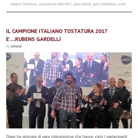
,
,
,
,
Italiano Tostatura
Campionato latte ART
gare baristi
gare caffetteria
scae
IL CAMPIONE ITALIANO TOSTATURA 2017
E’….RUBENS GARDELLI
by
simone
Dopo tre giornate di gara intensissime che hanno visto i partecipanti