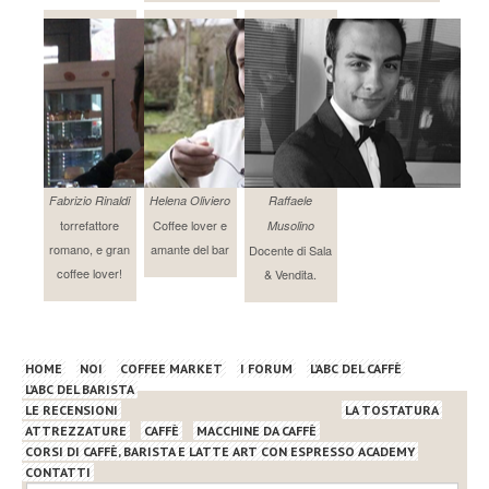
Fabrizio Rinaldi
Helena Oliviero
Raffaele
torrefattore
Coffee lover e
Musolino
romano, e gran
amante del bar
Docente di Sala
coffee lover!
& Vendita.
HOME
NOI
COFFEE MARKET
I FORUM
L’ABC DEL CAFFÈ
L’ABC DEL BARISTA
LE RECENSIONI
LA TOSTATURA
ATTREZZATURE
CAFFÈ
MACCHINE DA CAFFÈ
CORSI DI CAFFÈ, BARISTA E LATTE ART CON ESPRESSO ACADEMY
CONTATTI