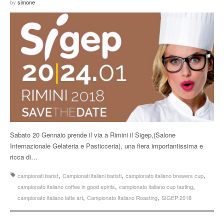
by
simone
Sabato 20 Gennaio prende il via a Rimini il Sigep,(Salone
Internazionale Gelateria e Pasticceria), una fiera importantissima e
ricca di…
,
,
,
campionati barist
Campionati italiani baristi
campionato italiano brewers cup
,
,
campionato italiano coffee in good spirits
campionato italiano cup tasting
,
,
campionato italiano latte art
Campionato Italiano Roasting
SIGEP 2018