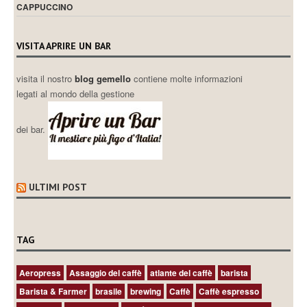
CAPPUCCINO
VISITA APRIRE UN BAR
visita il nostro
blog gemello
contiene molte informazioni
legati al mondo della gestione
dei bar.
ULTIMI POST
TAG
Aeropress
Assaggio del caffè
atlante del caffè
barista
Barista & Farmer
brasile
brewing
Caffè
Caffè espresso