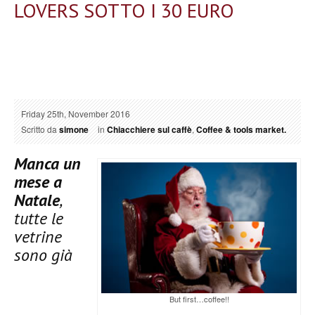
LOVERS SOTTO I 30 EURO
Friday 25th, November 2016
Scritto da
simone
in
Chiacchiere sul caffè
,
Coffee & tools market.
Manca un
mese a
Natale
,
tutte le
vetrine
sono già
But first…coffee!!