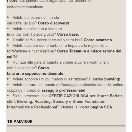
i corsi
sul pianeta caffè organizzati dai docenti di
caffeespressoitaliano
Volete curiosare nel mondo
del caffè italiano?
Corso discovery!
Volete cominiciare a lavorare
in un bar con il piede giusto?
Corso base.
Il caffè sarà il pezzo forte del vostro bar?
Corso avanzato
Volete lavorare come tostatori e imparare le regole della
torrefazione e miscelazione?
Corso Tostatura e miscelazione del
caffè!
Puntate alle gare di barista e volete stupire i vostri clienti
con il capuccino?
Corso
latte art e cappuccino decorato!
Volete scoprire i nuovi metodi di estrazione?
Il corso brewing!
Volete entrare nel mondo dell’assaggio professionale e del coffee
cupping? Il corso di
assaggio professionale
!
Siete interessati alle
CERTIFICAZIONI SCA per le aree Barista
skill, Brewing, Roasting, Sensory e Green Foundation,
Intermediate e Professional
? Visitate la nostra
pagina SCA
.
TRIP ADVISOR