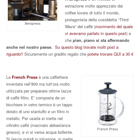
estrazione molto apprezzato dai
coffee lovers di tutto il mondo,
protagonista della cosiddetta “Third
Aeropress
Wave” del caffè (
movimento del quale
vi avevamo parlato in questo post
) e
che
pian, piano si sta affermando
anche nel nostro paese.
Su questo blog trovate molti post a
riguardo!!
Sicuramente un gradito regalo che
potete trovare QUI a 30 €
La
French Press
è una caffettiera
inventata nell’800 ma tutt’ora molto
utilizzata per preparare ottime tazze
di caffè filtro. E’ composta da un
bicchiere in vetro termico è un tappo
dotato di uno stantuffo e un filtro in
metallo. Per usarla si mette nel
cilindro caffé (macinato abbastanza
French Press
grosso), e vi si versa acqua bollente.
Si lascia quindi in infusione, si mette