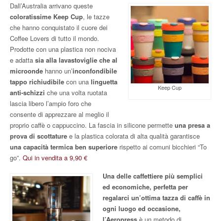
Dall’Australia arrivano queste
coloratissime Keep Cup
, le tazze
che hanno conquistato il cuore dei
Coffee Lovers di tutto il mondo.
Prodotte con una plastica non nociva
e adatta
sia alla lavastoviglie che al
microonde
hanno un’
inconfondibile
tappo richiudibile
con una
linguetta
Keep Cup
anti-schizzi
che una volta ruotata
lascia libero l’ampio foro che
consente di apprezzare al meglio il
proprio caffè o cappuccino. La fascia in silicone permette
una presa a
prova di scottature
e la plastica colorata di alta qualità garantisce
una capacità termica ben superiore
rispetto ai comuni bicchieri “To
go”.
Qui in vendita a 9,90 €
Una delle caffettiere più semplici
ed economiche, perfetta per
regalarci un’ottima tazza di caffè in
ogni luogo ed occasione,
l’Aeropress
è un metodo di