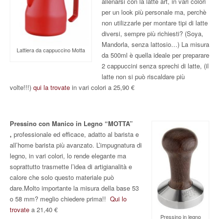
allenarsi con la latte art, in vari colori
per un look più personale ma, perchè
non utilizzarle per montare tipi di latte
diversi, sempre più richiesti? (Soya,
Mandorla, senza lattosio…) La misura
Lattiera da cappuccino Motta
da 500ml è quella ideale per preparare
2 cappuccini senza sprechi di latte, (il
latte non si può riscaldare più
volte!!!)
qui la trovate
in vari colori a 25,90 €
Pressino con Manico in Legno “MOTTA”
,
professionale ed efficace, adatto al barista e
all’home barista più avanzato. L’impugnatura di
legno, in vari colori, lo rende elegante ma
soprattutto trasmette l’idea di artigianalità e
calore che solo questo materiale può
dare.Molto importante la misura della base 53
o 58 mm? meglio chiedere prima!!
Qui lo
trovate
a 21,40 €
Pressino in legno