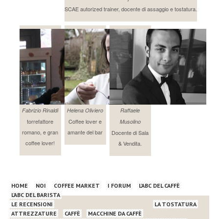
SCAE autorized trainer, docente di assaggio e tostatura.
Fabrizio Rinaldi
Helena Oliviero
Raffaele
torrefattore
Coffee lover e
Musolino
romano, e gran
amante del bar
Docente di Sala
coffee lover!
& Vendita.
HOME
NOI
COFFEE MARKET
I FORUM
L’ABC DEL CAFFÈ
L’ABC DEL BARISTA
LE RECENSIONI
LA TOSTATURA
ATTREZZATURE
CAFFÈ
MACCHINE DA CAFFÈ