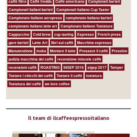
caffè filtro
Caffè freddo
Caffé americano
Campionati baristi
Campionati italiani baristi
Campionati italiano Cup Taster
Campionato italiano aeropress
campionato italiano baristi
campionato italiano latte art
Campionato Italiano Tostatura
Cappuccino
Cold brew
cup tasting
Espresso
French press
gare baristi
Latte Art
libri sul caffè
Macchina espresso
Manutenzione
moka
Montare il latte
Pressare il caffé
Pressino
pulizia macchina del caffè
recensione miscele caffè
recensioni caffè
ROASTING
SIGEP 2016
sigep 2017
Tamper
Tostare i chicchi del caffè
Tostare il caffè
tostatura
Tostatura del caffè
we love coffee
Il team di ilcaffeespressoitaliano