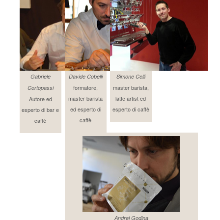
Gabriele
Davide Cobelli
Simone Celli
formatore,
master barista,
Cortopassi
master barista
latte artist ed
Autore ed
ed esperto di
esperto di caffè
esperto di bar e
caffè
caffè
Andrej Godina