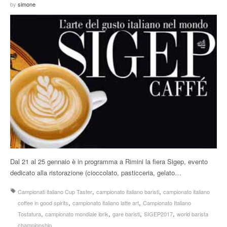
by
simone
Dal 21 al 25 gennaio è in programma a Rimini la fiera Sigep, evento
dedicato alla ristorazione (cioccolato, pasticceria, gelato…
,
,
Campionati italiano Cup Taster
campionato italiano baristi
campionato italiano
,
,
coffee in good spirits
campionato italiano latte art
Campionato Italiano
,
,
,
,
Tostatura
campionato mondiale ibrik
gare baristi
SIGEP2017
world barista
championship