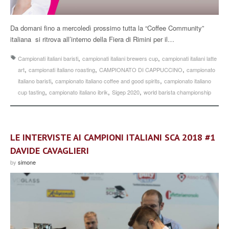
Da domani fino a mercoledì prossimo tutta la “Coffee Community”
italiana si ritrova all’interno della Fiera di Rimini per il…
,
,
Campionati italiani baristi
campionati italiani brewers cup
campionati italiani latte
,
,
,
art
campionati italiano roasting
CAMPIONATO DI CAPPUCCINO
campionato
,
,
italiano baristi
campionato italiano coffee and good spirits
campionato italiano
,
,
,
cup tasting
campionato italiano ibrik
Sigep 2020
world barista championship
LE INTERVISTE AI CAMPIONI ITALIANI SCA 2018 #1
DAVIDE CAVAGLIERI
by
simone