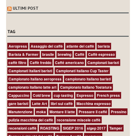
ULTIMI POST
TAG
Aeropress
Assaggio del caffè
atlante del caffè
barista
Barista & Farmer
brasile
brewing
Caffè
Caffè espresso
caffè filtro
Caffè freddo
Caffé americano
Campionati baristi
Campionati italiani baristi
Campionati italiano Cup Taster
Campionato italiano aeropress
campionato italiano baristi
campionato italiano latte art
Campionato Italiano Tostatura
Cappuccino
Cold brew
cup tasting
Espresso
French press
gare baristi
Latte Art
libri sul caffè
Macchina espresso
Manutenzione
moka
Montare il latte
Pressare il caffé
Pressino
pulizia macchina del caffè
recensione miscele caffè
recensioni caffè
ROASTING
SIGEP 2016
sigep 2017
Tamper