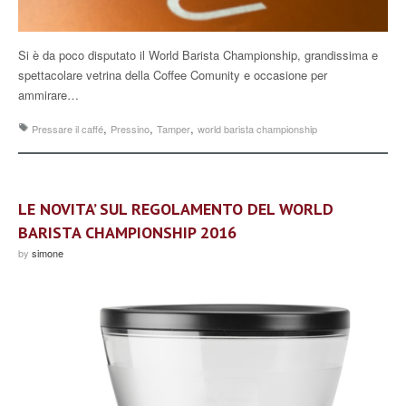
Si è da poco disputato il World Barista Championship, grandissima e
spettacolare vetrina della Coffee Comunity e occasione per
ammirare…
,
,
,
Pressare il caffé
Pressino
Tamper
world barista championship
LE NOVITA’ SUL REGOLAMENTO DEL WORLD
BARISTA CHAMPIONSHIP 2016
by
simone