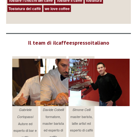
Tostare i chicchi del caffè
Tostare il caffè
tostatura
Tostatura del caffè
we love coffee
Il team di ilcaffeespressoitaliano
Gabriele
Davide Cobelli
Simone Celli
formatore,
master barista,
Cortopassi
master barista
latte artist ed
Autore ed
ed esperto di
esperto di caffè
esperto di bar e
caffè
caffè