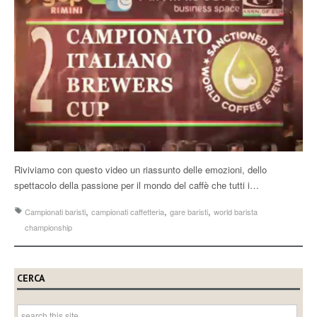
Riviviamo con questo video un riassunto delle emozioni, dello
spettacolo della passione per il mondo del caffè che tutti i…
,
,
,
Campionati baristi
campionati caffetteria
gare baristi
world barista
championship
CERCA