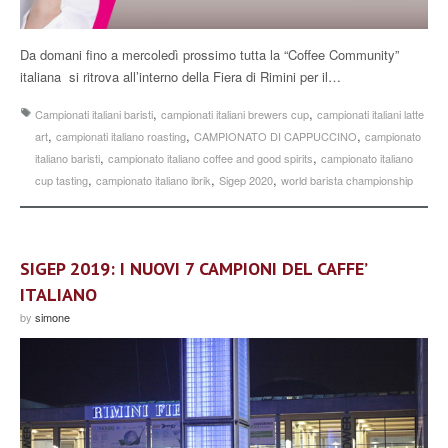
Da domani fino a mercoledì prossimo tutta la “Coffee Community”
italiana si ritrova all’interno della Fiera di Rimini per il…
,
,
Campionati italiani baristi
campionati italiani brewers cup
campionati italiani latte
,
,
,
art
campionati italiano roasting
CAMPIONATO DI CAPPUCCINO
campionato
,
,
italiano baristi
campionato italiano coffee and good spirits
campionato italiano
,
,
,
cup tasting
campionato italiano ibrik
Sigep 2020
world barista championship
SIGEP 2019: I NUOVI 7 CAMPIONI DEL CAFFE’
ITALIANO
by
simone