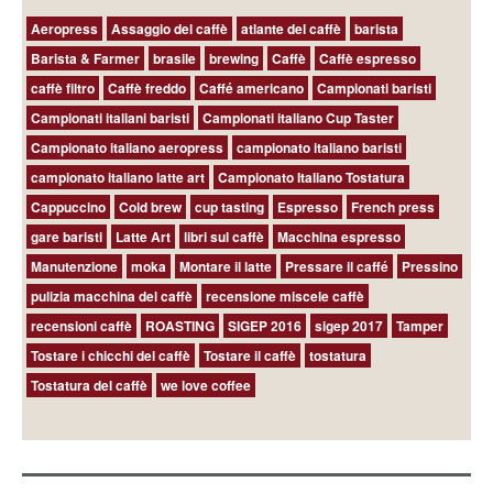
Aeropress
Assaggio del caffè
atlante del caffè
barista
Barista & Farmer
brasile
brewing
Caffè
Caffè espresso
caffè filtro
Caffè freddo
Caffé americano
Campionati baristi
Campionati italiani baristi
Campionati italiano Cup Taster
Campionato italiano aeropress
campionato italiano baristi
campionato italiano latte art
Campionato Italiano Tostatura
Cappuccino
Cold brew
cup tasting
Espresso
French press
gare baristi
Latte Art
libri sul caffè
Macchina espresso
Manutenzione
moka
Montare il latte
Pressare il caffé
Pressino
pulizia macchina del caffè
recensione miscele caffè
recensioni caffè
ROASTING
SIGEP 2016
sigep 2017
Tamper
Tostare i chicchi del caffè
Tostare il caffè
tostatura
Tostatura del caffè
we love coffee