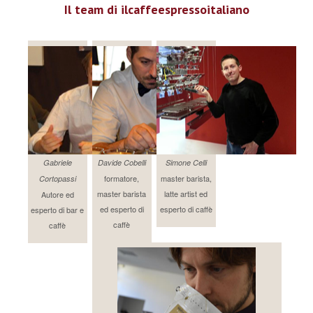
Il team di ilcaffeespressoitaliano
Gabriele
Davide Cobelli
Simone Celli
formatore,
master barista,
Cortopassi
master barista
latte artist ed
Autore ed
ed esperto di
esperto di caffè
esperto di bar e
caffè
caffè