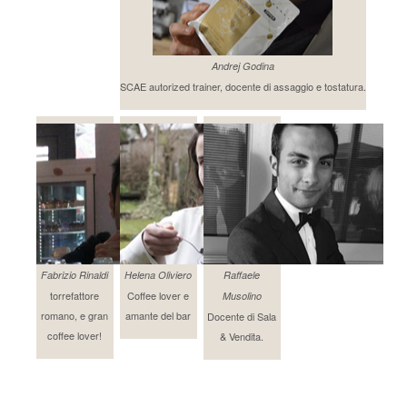
Andrej Godina
SCAE autorized trainer, docente di assaggio e tostatura.
Fabrizio Rinaldi
Helena Oliviero
Raffaele
torrefattore
Coffee lover e
Musolino
romano, e gran
amante del bar
Docente di Sala
coffee lover!
& Vendita.