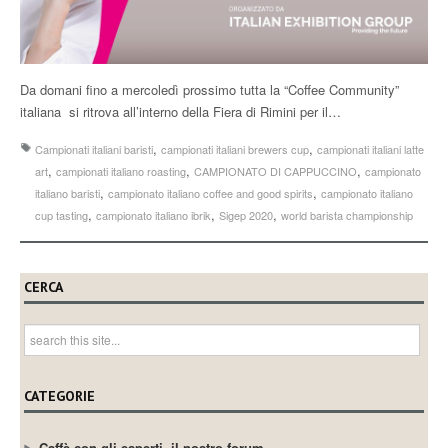
Da domani fino a mercoledì prossimo tutta la “Coffee Community”
italiana si ritrova all’interno della Fiera di Rimini per il…
,
,
Campionati italiani baristi
campionati italiani brewers cup
campionati italiani latte
,
,
,
art
campionati italiano roasting
CAMPIONATO DI CAPPUCCINO
campionato
,
,
italiano baristi
campionato italiano coffee and good spirits
campionato italiano
,
,
,
cup tasting
campionato italiano ibrik
Sigep 2020
world barista championship
CERCA
CATEGORIE
Caffè con gli esperti, il nostro forum