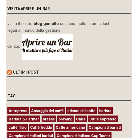
VISITA APRIRE UN BAR
visita il nostro
blog gemello
contiene molte informazioni
legati al mondo della gestione
dei bar.
ULTIMI POST
TAG
Aeropress
Assaggio del caffè
atlante del caffè
barista
Barista & Farmer
brasile
brewing
Caffè
Caffè espresso
caffè filtro
Caffè freddo
Caffé americano
Campionati baristi
Campionati italiani baristi
Campionati italiano Cup Taster