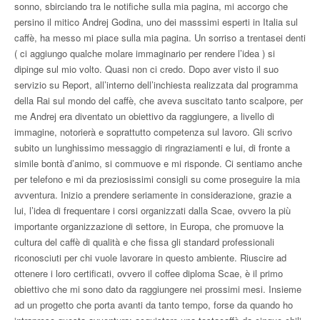
sonno, sbirciando tra le notifiche sulla mia pagina, mi accorgo che
persino il mitico Andrej Godina, uno dei masssimi esperti in Italia sul
caffè, ha messo mi piace sulla mia pagina. Un sorriso a trentasei denti
( ci aggiungo qualche molare immaginario per rendere l’idea ) si
dipinge sul mio volto. Quasi non ci credo. Dopo aver visto il suo
servizio su Report, all’interno dell’inchiesta realizzata dal programma
della Rai sul mondo del caffè, che aveva suscitato tanto scalpore, per
me Andrej era diventato un obiettivo da raggiungere, a livello di
immagine, notorierà e soprattutto competenza sul lavoro. Gli scrivo
subito un lunghissimo messaggio di ringraziamenti e lui, di fronte a
simile bontà d’animo, si commuove e mi risponde. Ci sentiamo anche
per telefono e mi da preziosissimi consigli su come proseguire la mia
avventura. Inizio a prendere seriamente in considerazione, grazie a
lui, l’idea di frequentare i corsi organizzati dalla Scae, ovvero la più
importante organizzazione di settore, in Europa, che promuove la
cultura del caffè di qualità e che fissa gli standard professionali
riconosciuti per chi vuole lavorare in questo ambiente. Riuscire ad
ottenere i loro certificati, ovvero il coffee diploma Scae, è il primo
obiettivo che mi sono dato da raggiungere nei prossimi mesi. Insieme
ad un progetto che porta avanti da tanto tempo, forse da quando ho