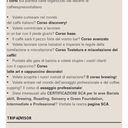
i corsi
sul pianeta caffè organizzati dai docenti di
caffeespressoitaliano
Volete curiosare nel mondo
del caffè italiano?
Corso discovery!
Volete cominiciare a lavorare
in un bar con il piede giusto?
Corso base.
Il caffè sarà il pezzo forte del vostro bar?
Corso avanzato
Volete lavorare come tostatori e imparare le regole della
torrefazione e miscelazione?
Corso Tostatura e miscelazione del
caffè!
Puntate alle gare di barista e volete stupire i vostri clienti
con il capuccino?
Corso
latte art e cappuccino decorato!
Volete scoprire i nuovi metodi di estrazione?
Il corso brewing!
Volete entrare nel mondo dell’assaggio professionale e del coffee
cupping? Il corso di
assaggio professionale
!
Siete interessati alle
CERTIFICAZIONI SCA per le aree Barista
skill, Brewing, Roasting, Sensory e Green Foundation,
Intermediate e Professional
? Visitate la nostra
pagina SCA
.
TRIP ADVISOR