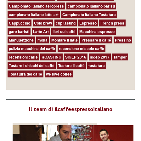
Campionato italiano aeropress
campionato italiano baristi
campionato italiano latte art
Campionato Italiano Tostatura
Cappuccino
Cold brew
cup tasting
Espresso
French press
gare baristi
Latte Art
libri sul caffè
Macchina espresso
Manutenzione
moka
Montare il latte
Pressare il caffé
Pressino
pulizia macchina del caffè
recensione miscele caffè
recensioni caffè
ROASTING
SIGEP 2016
sigep 2017
Tamper
Tostare i chicchi del caffè
Tostare il caffè
tostatura
Tostatura del caffè
we love coffee
Il team di ilcaffeespressoitaliano