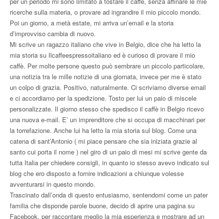
per un periodo mi sono limitato a tostare il caffè, senza affinare le mie
ricerche sulla materia, o provare ad ingrandire il mio piccolo mondo.
Poi un giorno, a metà estate, mi arriva un’email e la storia
d’improvviso cambia di nuovo.
Mi scrive un ragazzo italiano che vive in Belgio, dice che ha letto la
mia storia su Ilcaffeespressoitaliano ed è curioso di provare il mio
caffè. Per molte persone questo può sembrare un piccolo particolare,
una notizia tra le mille notizie di una giornata, invece per me è stato
un colpo di grazia. Positivo, naturalmente. Ci scriviamo diverse email
e ci accordiamo per la spedizione. Tosto per lui un paio di miscele
personalizzate. Il giorno stesso che spedisco il caffè in Belgio ricevo
una nuova e-mail. E’ un imprenditore che si occupa di macchinari per
la torrefazione. Anche lui ha letto la mia storia sul blog. Come una
catena di sant’Antonio ( mi piace pensare che sia iniziata grazie al
santo cui porta il nome ) nel giro di un paio di mesi mi scrive gente da
tutta Italia per chiedere consigli, in quanto io stesso avevo indicato sul
blog che ero disposto a fornire indicazioni a chiunque volesse
avventurarsi in questo mondo.
Trascinato dall’onda di questo entusiasmo, sentendomi come un pater
familia che disponde parole buone, decido di aprire una pagina su
Facebook, per raccontare meglio la mia esperienza e mostrare ad un