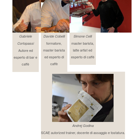
Gabriele
Davide Cobelli
Simone Celli
formatore,
master barista,
Cortopassi
master barista
latte artist ed
Autore ed
ed esperto di
esperto di caffè
esperto di bar e
caffè
caffè
Andrej Godina
SCAE autorized trainer, docente di assaggio e tostatura.