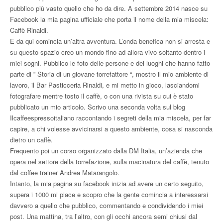
pubblico più vasto quello che ho da dire. A settembre 2014 nasce su
Facebook la mia pagina ufficiale che porta il nome della mia miscela:
Caffè Rinaldi.
E da qui comincia un’altra avventura. L’onda benefica non si arresta e
su questo spazio creo un mondo fino ad allora vivo soltanto dentro i
miei sogni. Pubblico le foto delle persone e dei luoghi che hanno fatto
parte di ” Storia di un giovane torrefattore “, mostro il mio ambiente di
lavoro, il Bar Pasticceria Rinaldi, e mi metto in gioco, lasciandomi
fotografare mentre tosto il caffè, o con una rivista su cui è stato
pubblicato un mio articolo. Scrivo una seconda volta sul blog
Ilcaffeespressoitaliano raccontando i segreti della mia miscela, per far
capire, a chi volesse avvicinarsi a questo ambiente, cosa si nasconda
dietro un caffè.
Frequento poi un corso organizzato dalla DM Italia, un’azienda che
opera nel settore della torrefazione, sulla macinatura del caffè, tenuto
dal coffee trainer Andrea Matarangolo.
Intanto, la mia pagina su facebook inizia ad avere un certo seguito,
supera i 1000 mi piace e scopro che la gente comincia a interessarsi
davvero a quello che pubblico, commentando e condividendo i miei
post. Una mattina, tra l’altro, con gli occhi ancora semi chiusi dal