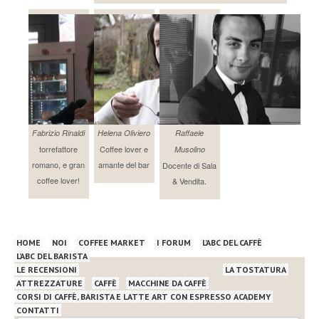
Fabrizio Rinaldi
Helena Oliviero
Raffaele
torrefattore
Coffee lover e
Musolino
romano, e gran
amante del bar
Docente di Sala
coffee lover!
& Vendita.
HOME
NOI
COFFEE MARKET
I FORUM
L’ABC DEL CAFFÈ
L’ABC DEL BARISTA
LE RECENSIONI
LA TOSTATURA
ATTREZZATURE
CAFFÈ
MACCHINE DA CAFFÈ
CORSI DI CAFFÈ, BARISTA E LATTE ART CON ESPRESSO ACADEMY
CONTATTI