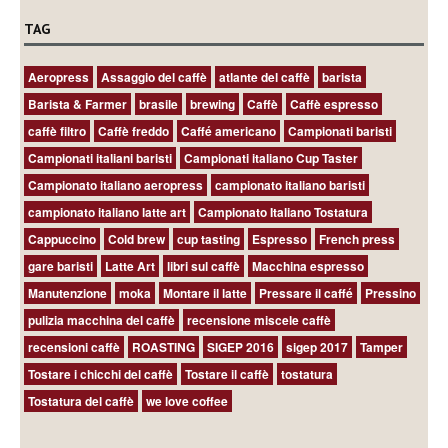
TAG
Aeropress
Assaggio del caffè
atlante del caffè
barista
Barista & Farmer
brasile
brewing
Caffè
Caffè espresso
caffè filtro
Caffè freddo
Caffé americano
Campionati baristi
Campionati italiani baristi
Campionati italiano Cup Taster
Campionato italiano aeropress
campionato italiano baristi
campionato italiano latte art
Campionato Italiano Tostatura
Cappuccino
Cold brew
cup tasting
Espresso
French press
gare baristi
Latte Art
libri sul caffè
Macchina espresso
Manutenzione
moka
Montare il latte
Pressare il caffé
Pressino
pulizia macchina del caffè
recensione miscele caffè
recensioni caffè
ROASTING
SIGEP 2016
sigep 2017
Tamper
Tostare i chicchi del caffè
Tostare il caffè
tostatura
Tostatura del caffè
we love coffee