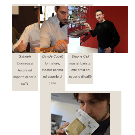
Gabriele
Davide Cobelli
Simone Celli
formatore,
master barista,
Cortopassi
master barista
latte artist ed
Autore ed
ed esperto di
esperto di caffè
esperto di bar e
caffè
caffè