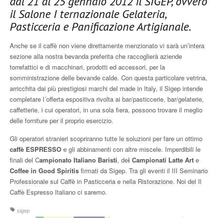
dal 21 al 25 gennaio 2012 il SIGEP, ovvero
il Salone I ternazionale Gelateria,
Pasticceria e Panificazione Artigianale.
Anche se il caffè non viene direttamente menzionato vi sarà un’intera
sezione alla nostra bevanda preferita che raccoglierà aziende
torrefattici e di macchinari, prodotti ed accessori, per la
somministrazione delle bevande calde. Con questa particolare vetrina,
arricchita dai più prestigiosi marchi del made in Italy, il Sigep intende
completare l´offerta espositiva rivolta ai bar/pasticcerie, bar/gelaterie,
caffetterie, i cui operatori, in una sola fiera, possono trovare il meglio
delle forniture per il proprio esercizio.
Gli operatori stranieri scopriranno tutte le soluzioni per fare un ottimo
caffè ESPRESSO
e gli abbinamenti con altre miscele. Imperdibili le
finali del C
ampionato Italiano Baristi
, de
i Campionati Latte Art
e
Coffee in Good Spiritis
firmati da Sigep. Tra gli eventi il III Seminario
Professionale sul Caffè in Pasticceria e nella Ristorazione. Noi del Il
Caffè Espresso Italiano ci saremo.
sigep