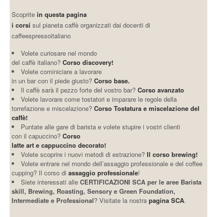
Scoprite
in questa pagina
i corsi
sul pianeta caffè organizzati dai docenti di
caffeespressoitaliano
Volete curiosare nel mondo
del caffè italiano?
Corso discovery!
Volete cominiciare a lavorare
in un bar con il piede giusto?
Corso base.
Il caffè sarà il pezzo forte del vostro bar?
Corso avanzato
Volete lavorare come tostatori e imparare le regole della
torrefazione e miscelazione?
Corso Tostatura e miscelazione del
caffè!
Puntate alle gare di barista e volete stupire i vostri clienti
con il capuccino?
Corso
latte art e cappuccino decorato!
Volete scoprire i nuovi metodi di estrazione?
Il corso brewing!
Volete entrare nel mondo dell’assaggio professionale e del coffee
cupping? Il corso di
assaggio professionale
!
Siete interessati alle
CERTIFICAZIONI SCA per le aree Barista
skill, Brewing, Roasting, Sensory e Green Foundation,
Intermediate e Professional
? Visitate la nostra
pagina SCA
.