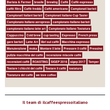
Barista & Farmer
brasile
brewing
Caffè
Caffè espresso
caffè filtro
Caffè freddo
Caffé americano
Campionati baristi
Campionati italiani baristi
Campionati italiano Cup Taster
Campionato italiano aeropress
campionato italiano baristi
campionato italiano latte art
Campionato Italiano Tostatura
Cappuccino
Cold brew
cup tasting
Espresso
French press
gare baristi
Latte Art
libri sul caffè
Macchina espresso
Manutenzione
moka
Montare il latte
Pressare il caffé
Pressino
pulizia macchina del caffè
recensione miscele caffè
recensioni caffè
ROASTING
SIGEP 2016
sigep 2017
Tamper
Tostare i chicchi del caffè
Tostare il caffè
tostatura
Tostatura del caffè
we love coffee
Il team di ilcaffeespressoitaliano