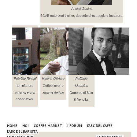
Andrej Godina
SCAE autorized trainer, docente di assaggio e tostatura.
Fabrizio Rinaldi
Helena Oliviero
Raffaele
torrefattore
Coffee lover e
Musolino
romano, e gran
amante del bar
Docente di Sala
coffee lover!
& Vendita.
HOME
NOI
COFFEE MARKET
I FORUM
L’ABC DEL CAFFÈ
L’ABC DEL BARISTA