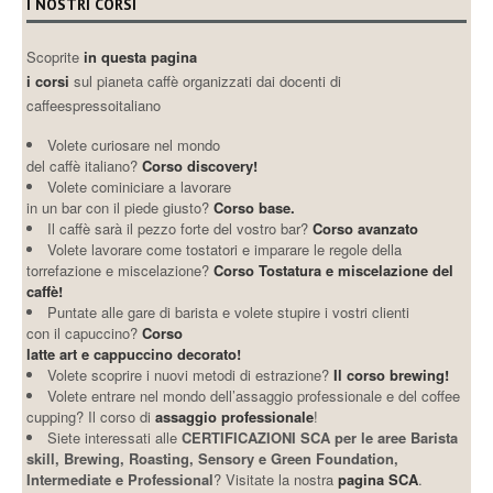
I NOSTRI CORSI
Scoprite
in questa pagina
i corsi
sul pianeta caffè organizzati dai docenti di
caffeespressoitaliano
Volete curiosare nel mondo
del caffè italiano?
Corso discovery!
Volete cominiciare a lavorare
in un bar con il piede giusto?
Corso base.
Il caffè sarà il pezzo forte del vostro bar?
Corso avanzato
Volete lavorare come tostatori e imparare le regole della
torrefazione e miscelazione?
Corso Tostatura e miscelazione del
caffè!
Puntate alle gare di barista e volete stupire i vostri clienti
con il capuccino?
Corso
latte art e cappuccino decorato!
Volete scoprire i nuovi metodi di estrazione?
Il corso brewing!
Volete entrare nel mondo dell’assaggio professionale e del coffee
cupping? Il corso di
assaggio professionale
!
Siete interessati alle
CERTIFICAZIONI SCA per le aree Barista
skill, Brewing, Roasting, Sensory e Green Foundation,
Intermediate e Professional
? Visitate la nostra
pagina SCA
.