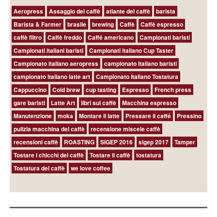
Aeropress
Assaggio del caffè
atlante del caffè
barista
Barista & Farmer
brasile
brewing
Caffè
Caffè espresso
caffè filtro
Caffè freddo
Caffé americano
Campionati baristi
Campionati italiani baristi
Campionati italiano Cup Taster
Campionato italiano aeropress
campionato italiano baristi
campionato italiano latte art
Campionato Italiano Tostatura
Cappuccino
Cold brew
cup tasting
Espresso
French press
gare baristi
Latte Art
libri sul caffè
Macchina espresso
Manutenzione
moka
Montare il latte
Pressare il caffé
Pressino
pulizia macchina del caffè
recensione miscele caffè
recensioni caffè
ROASTING
SIGEP 2016
sigep 2017
Tamper
Tostare i chicchi del caffè
Tostare il caffè
tostatura
Tostatura del caffè
we love coffee