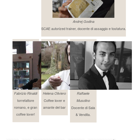
Andrej Godina
SCAE autorized trainer, docente di assaggio e tostatura.
Fabrizio Rinaldi
Helena Oliviero
Raffaele
torrefattore
Coffee lover e
Musolino
romano, e gran
amante del bar
Docente di Sala
coffee lover!
& Vendita.