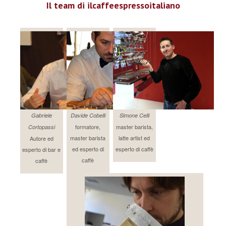
Il team di ilcaffeespressoitaliano
Gabriele
Davide Cobelli
Simone Celli
formatore,
master barista,
Cortopassi
master barista
latte artist ed
Autore ed
ed esperto di
esperto di caffè
esperto di bar e
caffè
caffè