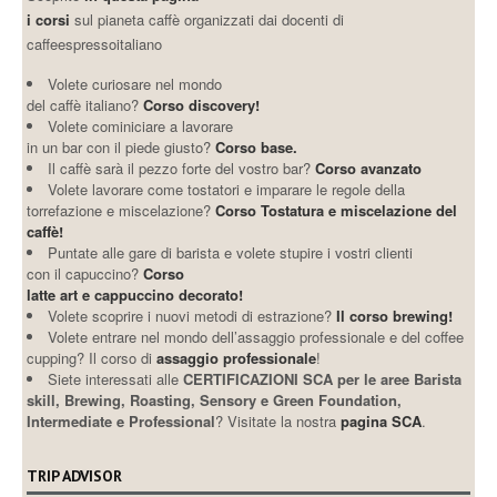
i corsi
sul pianeta caffè organizzati dai docenti di
caffeespressoitaliano
Volete curiosare nel mondo
del caffè italiano?
Corso discovery!
Volete cominiciare a lavorare
in un bar con il piede giusto?
Corso base.
Il caffè sarà il pezzo forte del vostro bar?
Corso avanzato
Volete lavorare come tostatori e imparare le regole della
torrefazione e miscelazione?
Corso Tostatura e miscelazione del
caffè!
Puntate alle gare di barista e volete stupire i vostri clienti
con il capuccino?
Corso
latte art e cappuccino decorato!
Volete scoprire i nuovi metodi di estrazione?
Il corso brewing!
Volete entrare nel mondo dell’assaggio professionale e del coffee
cupping? Il corso di
assaggio professionale
!
Siete interessati alle
CERTIFICAZIONI SCA per le aree Barista
skill, Brewing, Roasting, Sensory e Green Foundation,
Intermediate e Professional
? Visitate la nostra
pagina SCA
.
TRIP ADVISOR