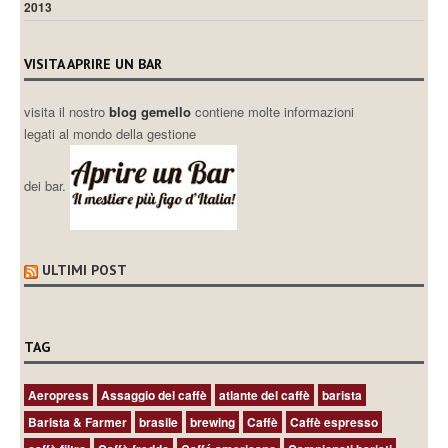
2013
VISITA APRIRE UN BAR
visita il nostro
blog gemello
contiene molte informazioni
legati al mondo della gestione
dei bar.
ULTIMI POST
TAG
Aeropress
Assaggio del caffè
atlante del caffè
barista
Barista & Farmer
brasile
brewing
Caffè
Caffè espresso