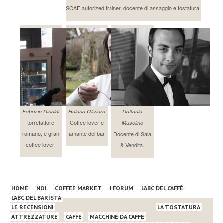
SCAE autorized trainer, docente di assaggio e tostatura.
Fabrizio Rinaldi
Helena Oliviero
Raffaele
torrefattore
Coffee lover e
Musolino
romano, e gran
amante del bar
Docente di Sala
coffee lover!
& Vendita.
HOME
NOI
COFFEE MARKET
I FORUM
L’ABC DEL CAFFÈ
L’ABC DEL BARISTA
LE RECENSIONI
LA TOSTATURA
ATTREZZATURE
CAFFÈ
MACCHINE DA CAFFÈ