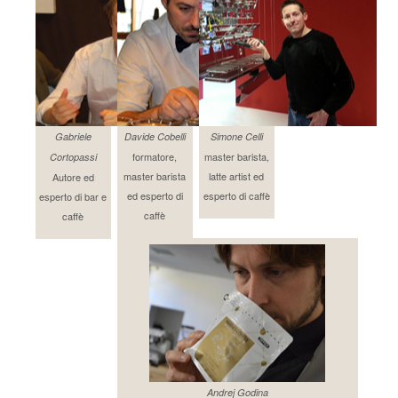
Gabriele
Davide Cobelli
Simone Celli
formatore,
master barista,
Cortopassi
master barista
latte artist ed
Autore ed
ed esperto di
esperto di caffè
esperto di bar e
caffè
caffè
Andrej Godina