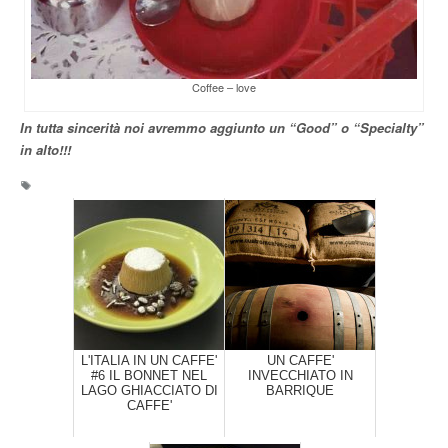
Coffee – love
In tutta sincerità noi avremmo aggiunto un “Good” o “Specialty”
in alto!!!
L'ITALIA IN UN CAFFE'
UN CAFFE'
#6 IL BONNET NEL
INVECCHIATO IN
LAGO GHIACCIATO DI
BARRIQUE
CAFFE'