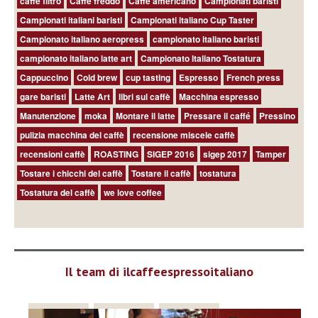
caffè filtro
Caffè freddo
Caffé americano
Campionati baristi
Campionati italiani baristi
Campionati italiano Cup Taster
Campionato italiano aeropress
campionato italiano baristi
campionato italiano latte art
Campionato Italiano Tostatura
Cappuccino
Cold brew
cup tasting
Espresso
French press
gare baristi
Latte Art
libri sul caffè
Macchina espresso
Manutenzione
moka
Montare il latte
Pressare il caffé
Pressino
pulizia macchina del caffè
recensione miscele caffè
recensioni caffè
ROASTING
SIGEP 2016
sigep 2017
Tamper
Tostare i chicchi del caffè
Tostare il caffè
tostatura
Tostatura del caffè
we love coffee
Il team di ilcaffeespressoitaliano