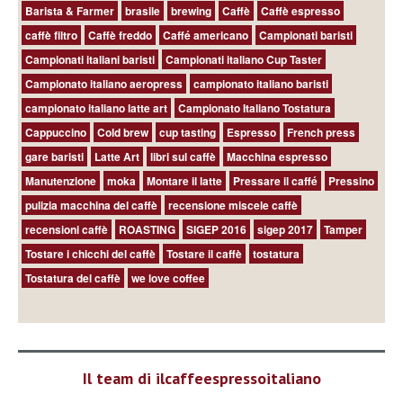
Barista & Farmer
brasile
brewing
Caffè
Caffè espresso
caffè filtro
Caffè freddo
Caffé americano
Campionati baristi
Campionati italiani baristi
Campionati italiano Cup Taster
Campionato italiano aeropress
campionato italiano baristi
campionato italiano latte art
Campionato Italiano Tostatura
Cappuccino
Cold brew
cup tasting
Espresso
French press
gare baristi
Latte Art
libri sul caffè
Macchina espresso
Manutenzione
moka
Montare il latte
Pressare il caffé
Pressino
pulizia macchina del caffè
recensione miscele caffè
recensioni caffè
ROASTING
SIGEP 2016
sigep 2017
Tamper
Tostare i chicchi del caffè
Tostare il caffè
tostatura
Tostatura del caffè
we love coffee
Il team di ilcaffeespressoitaliano