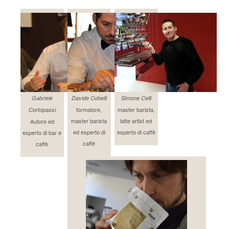
Gabriele
Davide Cobelli
Simone Celli
formatore,
master barista,
Cortopassi
master barista
latte artist ed
Autore ed
ed esperto di
esperto di caffè
esperto di bar e
caffè
caffè