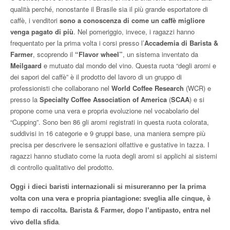
qualità perché, nonostante il Brasile sia il più grande esportatore di
caffè, i venditori
sono a conoscenza di come un caffè migliore
venga pagato di più
. Nel pomeriggio, invece, i ragazzi hanno
frequentato per la prima volta i corsi presso l’
Accademia di Barista &
Farmer
, scoprendo il
“Flavor wheel”
,
un sistema inventato da
Meilgaard
e mutuato dal mondo del vino. Questa ruota “degli aromi e
dei sapori del caffè” è il prodotto del lavoro di un gruppo di
professionisti che collaborano nel
World Coffee Research
(WCR) e
presso la
Specialty Coffee Association of America
(
SCAA
) e si
propone come una vera e propria evoluzione nel vocabolario del
“Cupping”. Sono ben 86 gli aromi registrati in questa ruota colorata,
suddivisi in 16 categorie e 9 gruppi base, una maniera sempre più
precisa per descrivere le sensazioni olfattive e gustative in tazza. I
ragazzi hanno studiato come la ruota degli aromi si applichi ai sistemi
di controllo qualitativo del prodotto.
Oggi i dieci baristi internazionali si misureranno per la prima
volta con una vera e propria piantagione: sveglia alle cinque, è
tempo di raccolta. Barista & Farmer, dopo l’antipasto, entra nel
vivo della sfida
.