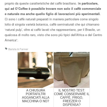
proprio da queste caratteristiche del caffè brasiliano. I
n particolare,
qui ad O’Coffee è possibile trovare non solo il caffè commerciale
e naturale ma anche quello figlio di lavorazioni più sperimentali
.
Ci sono i caffè naturali preparati in maniera particolare come singolo
lotto di singola varietà botanica, caffè seminaturali che qui chiamano
‘natural pulp’, oltre ai caffè lavati che rappresentano, per il Brasile, un
qualcosa di molto raro, visto che sono più tipici dell’Africa e del Centro
America”.
Barista & Farmer
A CHIUSURA
IL NOSTRO TEST:
PORTAFILTRI
COME CONSERVARE IL
AGGANCIATI ALLA
CAFFÈ, FRIGO,
MACCHINA O NO?
FREEZER O
DISPENSA?