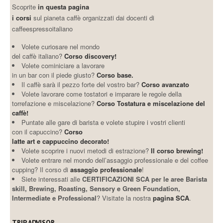
Scoprite
in questa pagina
i corsi
sul pianeta caffè organizzati dai docenti di
caffeespressoitaliano
Volete curiosare nel mondo
del caffè italiano?
Corso discovery!
Volete cominiciare a lavorare
in un bar con il piede giusto?
Corso base.
Il caffè sarà il pezzo forte del vostro bar?
Corso avanzato
Volete lavorare come tostatori e imparare le regole della
torrefazione e miscelazione?
Corso Tostatura e miscelazione del
caffè!
Puntate alle gare di barista e volete stupire i vostri clienti
con il capuccino?
Corso
latte art e cappuccino decorato!
Volete scoprire i nuovi metodi di estrazione?
Il corso brewing!
Volete entrare nel mondo dell’assaggio professionale e del coffee
cupping? Il corso di
assaggio professionale
!
Siete interessati alle
CERTIFICAZIONI SCA per le aree Barista
skill, Brewing, Roasting, Sensory e Green Foundation,
Intermediate e Professional
? Visitate la nostra
pagina SCA
.
TRIP ADVISOR