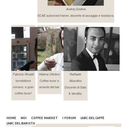
Andrej Godina
SCAE autorized trainer, docente di assaggio e tostatura.
Fabrizio Rinaldi
Helena Oliviero
Raffaele
torrefattore
Coffee lover e
Musolino
romano, e gran
amante del bar
Docente di Sala
coffee lover!
& Vendita.
HOME
NOI
COFFEE MARKET
I FORUM
L’ABC DEL CAFFÈ
L’ABC DEL BARISTA