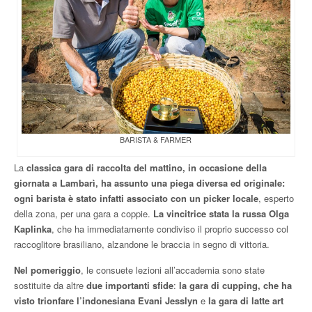
BARISTA & FARMER
La
classica gara di raccolta del mattino, in occasione della
giornata a Lambarì, ha assunto una piega diversa ed originale:
ogni barista è stato infatti associato con un picker locale
, esperto
della zona, per una gara a coppie.
La vincitrice stata la russa Olga
Kaplinka
, che ha immediatamente condiviso il proprio successo col
raccoglitore brasiliano, alzandone le braccia in segno di vittoria.
Nel pomeriggio
, le consuete lezioni all’accademia sono state
sostituite da altre
due importanti sfide
:
la gara di cupping, che ha
visto trionfare l’indonesiana Evani Jesslyn
e
la gara di latte art