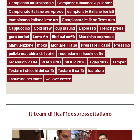
Campionati italiani baristi
Campionati italiano Cup Taster
Campionato italiano aeropress
campionato italiano baristi
campionato italiano latte art
Campionato Italiano Tostatura
Cappuccino
Cold brew
cup tasting
Espresso
French press
gare baristi
Latte Art
libri sul caffè
Macchina espresso
Manutenzione
moka
Montare il latte
Pressare il caffé
Pressino
pulizia macchina del caffè
recensione miscele caffè
recensioni caffè
ROASTING
SIGEP 2016
sigep 2017
Tamper
Tostare i chicchi del caffè
Tostare il caffè
tostatura
Tostatura del caffè
we love coffee
Il team di ilcaffeespressoitaliano