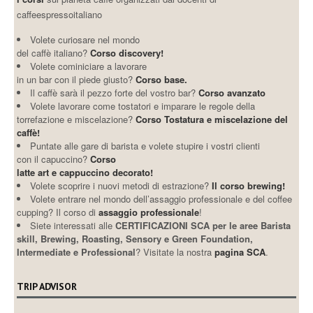
caffeespressoitaliano
Volete curiosare nel mondo
del caffè italiano?
Corso discovery!
Volete cominiciare a lavorare
in un bar con il piede giusto?
Corso base.
Il caffè sarà il pezzo forte del vostro bar?
Corso avanzato
Volete lavorare come tostatori e imparare le regole della
torrefazione e miscelazione?
Corso Tostatura e miscelazione del
caffè!
Puntate alle gare di barista e volete stupire i vostri clienti
con il capuccino?
Corso
latte art e cappuccino decorato!
Volete scoprire i nuovi metodi di estrazione?
Il corso brewing!
Volete entrare nel mondo dell’assaggio professionale e del coffee
cupping? Il corso di
assaggio professionale
!
Siete interessati alle
CERTIFICAZIONI SCA per le aree Barista
skill, Brewing, Roasting, Sensory e Green Foundation,
Intermediate e Professional
? Visitate la nostra
pagina SCA
.
TRIP ADVISOR