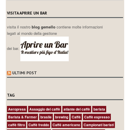
VISITA APRIRE UN BAR
visita il nostro
blog gemello
contiene molte informazioni
legati al mondo della gestione
dei bar.
ULTIMI POST
TAG
Aeropress
Assaggio del caffè
atlante del caffè
barista
Barista & Farmer
brasile
brewing
Caffè
Caffè espresso
caffè filtro
Caffè freddo
Caffé americano
Campionati baristi