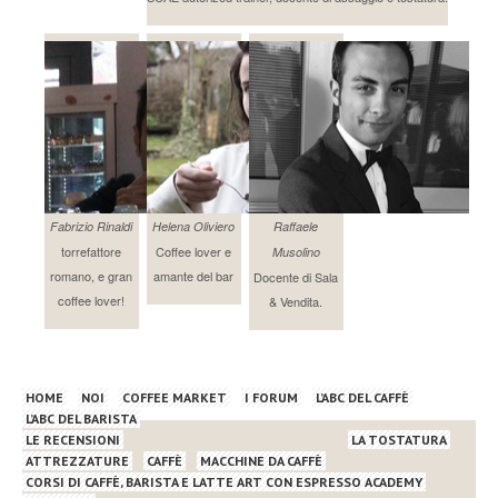
Fabrizio Rinaldi
Helena Oliviero
Raffaele
torrefattore
Coffee lover e
Musolino
romano, e gran
amante del bar
Docente di Sala
coffee lover!
& Vendita.
HOME
NOI
COFFEE MARKET
I FORUM
L’ABC DEL CAFFÈ
L’ABC DEL BARISTA
LE RECENSIONI
LA TOSTATURA
ATTREZZATURE
CAFFÈ
MACCHINE DA CAFFÈ
CORSI DI CAFFÈ, BARISTA E LATTE ART CON ESPRESSO ACADEMY