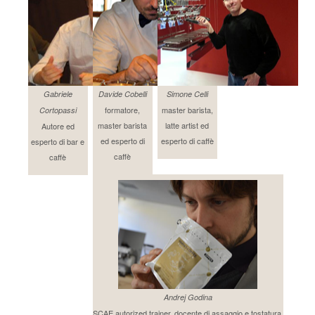
Gabriele
Davide Cobelli
Simone Celli
formatore,
master barista,
Cortopassi
master barista
latte artist ed
Autore ed
ed esperto di
esperto di caffè
esperto di bar e
caffè
caffè
Andrej Godina
SCAE autorized trainer, docente di assaggio e tostatura.