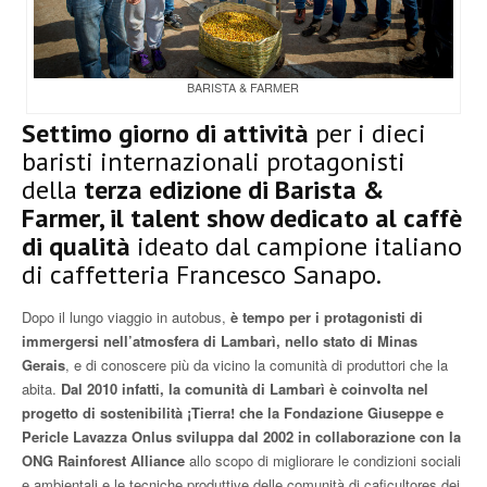
BARISTA & FARMER
Settimo giorno di attività
per i dieci
baristi internazionali protagonisti
della
terza edizione di Barista &
Farmer, il talent show dedicato al caffè
di qualità
ideato dal campione italiano
di caffetteria Francesco Sanapo.
Dopo il lungo viaggio in autobus,
è tempo per i protagonisti di
immergersi nell’atmosfera di Lambarì, nello stato di Minas
Gerais
, e di conoscere più da vicino la comunità di produttori che la
abita.
Dal 2010 infatti, la comunità di Lambarì è coinvolta nel
progetto di sostenibilità ¡Tierra! che la Fondazione Giuseppe e
Pericle Lavazza Onlus sviluppa dal 2002 in collaborazione con la
ONG Rainforest Alliance
allo scopo di migliorare le condizioni sociali
e ambientali e le tecniche produttive delle comunità di caficultores dei