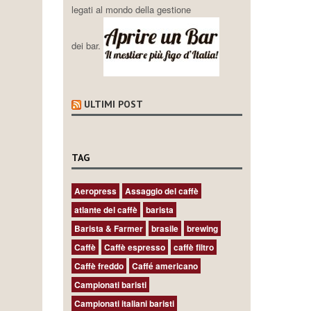
legati al mondo della gestione
dei bar.
ULTIMI POST
TAG
Aeropress
Assaggio del caffè
atlante del caffè
barista
Barista & Farmer
brasile
brewing
Caffè
Caffè espresso
caffè filtro
Caffè freddo
Caffé americano
Campionati baristi
Campionati italiani baristi