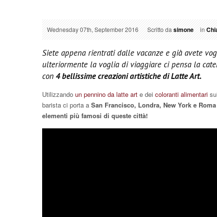
Wednesday 07th, September 2016
Scritto da
simone
in
Chi
Siete appena rientrati dalle vacanze e già avete vogl
ulteriormente la voglia di viaggiare ci pensa la cat
con
4 bellissime creazioni artistiche di Latte Art.
Utilizzando
un pennino da latte art
e dei
coloranti alimentari
sul
barista ci porta a
San Francisco, Londra, New York e Roma 
elementi più famosi di queste città!