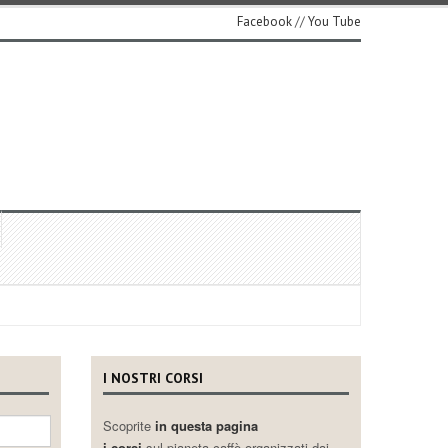
Facebook
//
You Tube
I NOSTRI CORSI
Scoprite
in questa pagina
i corsi
sul pianeta caffè organizzati dai