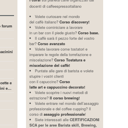
docenti di caffeespressoitaliano
Volete curiosare nel mondo
del caffè italiano?
Corso discovery!
ro forum
Volete cominiciare a lavorare
in un bar con il piede giusto?
Corso base.
Il caffè sarà il pezzo forte del vostro
bar?
Corso avanzato
Volete lavorare come tostatori e
acinini
imparare le regole della torrefazione e
miscelazione?
Corso Tostatura e
miscelazione del caffè!
Puntate alle gare di barista e volete
stupire i vostri clienti
con il capuccino?
Corso
icette e
latte art e cappuccino decorato!
cini e…
Volete scoprire i nuovi metodi di
estrazione?
Il corso brewing!
Volete entrare nel mondo dell’assaggio
professionale e del coffee cupping? Il
corso di
assaggio professionale
!
Siete interessati alle
CERTIFICAZIONI
SCA per le aree Barista skill, Brewing,