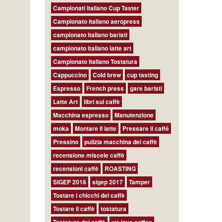
Campionati italiano Cup Taster
Campionato italiano aeropress
campionato italiano baristi
campionato italiano latte art
Campionato Italiano Tostatura
Cappuccino
Cold brew
cup tasting
Espresso
French press
gare baristi
Latte Art
libri sul caffè
Macchina espresso
Manutenzione
moka
Montare il latte
Pressare il caffé
Pressino
pulizia macchina del caffè
recensione miscele caffè
recensioni caffè
ROASTING
SIGEP 2016
sigep 2017
Tamper
Tostare i chicchi del caffè
Tostare il caffè
tostatura
Tostatura del caffè
we love coffee