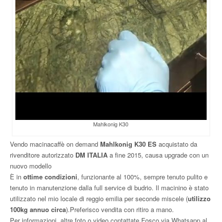
Mahlkonig K30
Vendo macinacaffè on demand
Mahlkonig K30 ES
acquistato da
rivenditore autorizzato
DM ITALIA
a fine 2015, causa upgrade con un
nuovo modello
È in
ottime condizioni
, funzionante al 100%, sempre tenuto pulito e
tenuto in manutenzione dalla full service di budrio. Il macinino è stato
utilizzato nel mio locale di reggio emilia per seconde miscele (
utilizzo
100kg annuo circa
).Preferisco vendita con ritiro a mano.
Per informazioni, altre foto o video contattate Fosco via Whatsapp al