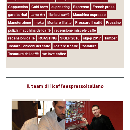
Cappuccino
Cold brew
cup tasting
Espresso
French press
gare baristi
Latte Art
libri sul caffè
Macchina espresso
Manutenzione
moka
Montare il latte
Pressare il caffé
Pressino
pulizia macchina del caffè
recensione miscele caffè
recensioni caffè
ROASTING
SIGEP 2016
sigep 2017
Tamper
Tostare i chicchi del caffè
Tostare il caffè
tostatura
Tostatura del caffè
we love coffee
Il team di ilcaffeespressoitaliano