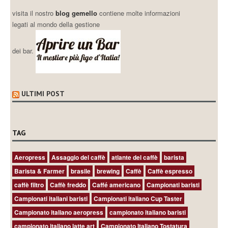
visita il nostro
blog gemello
contiene molte informazioni
legati al mondo della gestione
dei bar.
ULTIMI POST
TAG
Aeropress
Assaggio del caffè
atlante del caffè
barista
Barista & Farmer
brasile
brewing
Caffè
Caffè espresso
caffè filtro
Caffè freddo
Caffé americano
Campionati baristi
Campionati italiani baristi
Campionati italiano Cup Taster
Campionato italiano aeropress
campionato italiano baristi
campionato italiano latte art
Campionato Italiano Tostatura