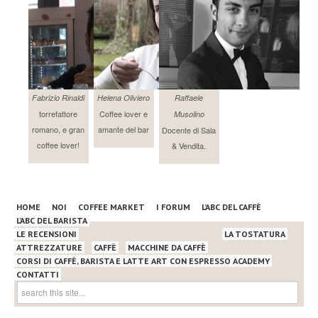
Fabrizio Rinaldi
Helena Oliviero
Raffaele
torrefattore
Coffee lover e
Musolino
romano, e gran
amante del bar
Docente di Sala
coffee lover!
& Vendita.
HOME
NOI
COFFEE MARKET
I FORUM
L’ABC DEL CAFFÈ
L’ABC DEL BARISTA
LE RECENSIONI
LA TOSTATURA
ATTREZZATURE
CAFFÈ
MACCHINE DA CAFFÈ
CORSI DI CAFFÈ, BARISTA E LATTE ART CON ESPRESSO ACADEMY
CONTATTI