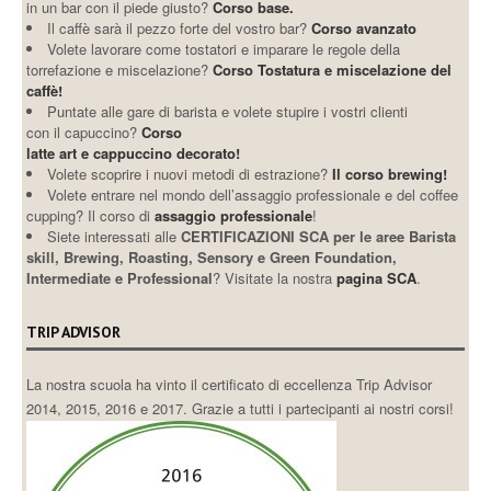
in un bar con il piede giusto?
Corso base.
Il caffè sarà il pezzo forte del vostro bar?
Corso avanzato
Volete lavorare come tostatori e imparare le regole della
torrefazione e miscelazione?
Corso Tostatura e miscelazione del
caffè!
Puntate alle gare di barista e volete stupire i vostri clienti
con il capuccino?
Corso
latte art e cappuccino decorato!
Volete scoprire i nuovi metodi di estrazione?
Il corso brewing!
Volete entrare nel mondo dell’assaggio professionale e del coffee
cupping? Il corso di
assaggio professionale
!
Siete interessati alle
CERTIFICAZIONI SCA per le aree Barista
skill, Brewing, Roasting, Sensory e Green Foundation,
Intermediate e Professional
? Visitate la nostra
pagina SCA
.
TRIP ADVISOR
La nostra scuola ha vinto il certificato di eccellenza Trip Advisor
2014, 2015, 2016 e 2017. Grazie a tutti i partecipanti ai nostri corsi!