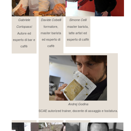
Gabriele
Davide Cobelli
Simone Celli
formatore,
master barista,
Cortopassi
master barista
latte artist ed
Autore ed
ed esperto di
esperto di caffè
esperto di bar e
caffè
caffè
Andrej Godina
SCAE autorized trainer, docente di assaggio e tostatura.