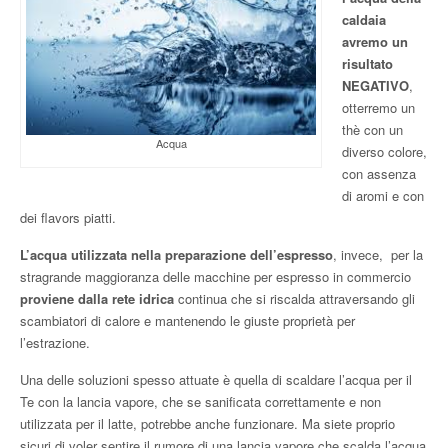
caldaia
avremo un
risultato
NEGATIVO
,
otterremo un
thè con un
Acqua
diverso colore,
con assenza
di aromi e con
dei flavors piatti.
L’acqua utilizzata nella preparazione dell’espresso
, invece, per la
stragrande maggioranza delle macchine per espresso in commercio
proviene dalla rete idrica
continua che si riscalda attraversando gli
scambiatori di calore e mantenendo le giuste proprietà per
l’estrazione.
Una delle soluzioni spesso attuate è quella di scaldare l’acqua per il
Te con la lancia vapore, che se sanificata correttamente e non
utilizzata per il latte, potrebbe anche funzionare. Ma siete proprio
sicuri di voler sentire il rumore di una lancia vapore che scalda l’acqua