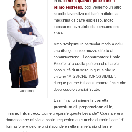
fa su
come e quando poter bere il
primo espresso,
oggi vedremo un altro
aspetto lavorativo del barista dietro la
macchina da caffè espresso, molto
spesso sottovalutato dal consumatore
finale.
Amo rivolgermi in particolar modo a colui
che ritengo l’unico mezzo diretto di
comunicazione:
il consumatore finale.
Proprio lui è quella persona che ha più
possibilità di riuscita in quella che io
chiamo “MISSIONE IMPOSSIBILE”,
dunque per me è il consumatore finale che
deve essere sensibilizzato.
Jonathan
Esaminiamo insieme la
corretta
procedura di preparazione di tè,
Tisane, Infusi, ecc.
Come preparare queste bevande? Questa è una
domanda che mi viene posta frequentemente anche durante i corsi di
formazione e cercherò di rispondere nella maniera più chiara e