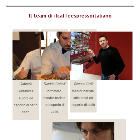
Il team di ilcaffeespressoitaliano
Gabriele
Davide Cobelli
Simone Celli
formatore,
master barista,
Cortopassi
master barista
latte artist ed
Autore ed
ed esperto di
esperto di caffè
esperto di bar e
caffè
caffè