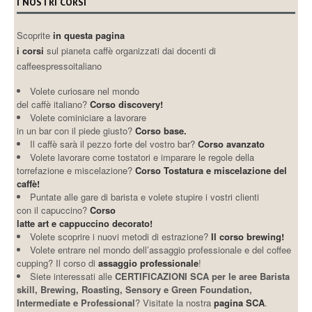
I NOSTRI CORSI
Scoprite
in questa pagina
i corsi
sul pianeta caffè organizzati dai docenti di
caffeespressoitaliano
Volete curiosare nel mondo
del caffè italiano?
Corso discovery!
Volete cominiciare a lavorare
in un bar con il piede giusto?
Corso base.
Il caffè sarà il pezzo forte del vostro bar?
Corso avanzato
Volete lavorare come tostatori e imparare le regole della
torrefazione e miscelazione?
Corso Tostatura e miscelazione del
caffè!
Puntate alle gare di barista e volete stupire i vostri clienti
con il capuccino?
Corso
latte art e cappuccino decorato!
Volete scoprire i nuovi metodi di estrazione?
Il corso brewing!
Volete entrare nel mondo dell’assaggio professionale e del coffee
cupping? Il corso di
assaggio professionale
!
Siete interessati alle
CERTIFICAZIONI SCA per le aree Barista
skill, Brewing, Roasting, Sensory e Green Foundation,
Intermediate e Professional
? Visitate la nostra
pagina SCA
.