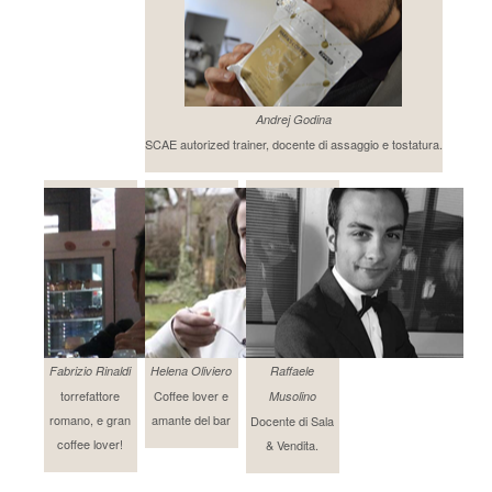
Andrej Godina
SCAE autorized trainer, docente di assaggio e tostatura.
Fabrizio Rinaldi
Helena Oliviero
Raffaele
torrefattore
Coffee lover e
Musolino
romano, e gran
amante del bar
Docente di Sala
coffee lover!
& Vendita.