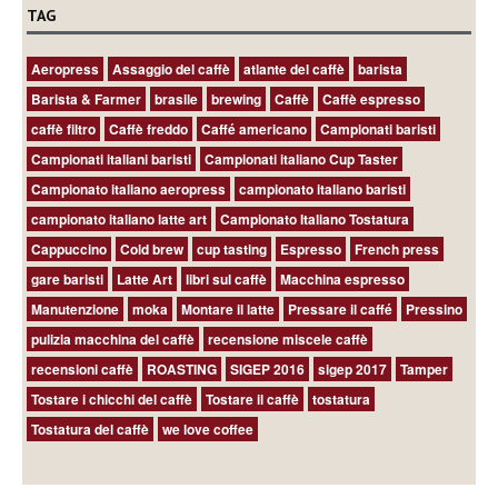
TAG
Aeropress
Assaggio del caffè
atlante del caffè
barista
Barista & Farmer
brasile
brewing
Caffè
Caffè espresso
caffè filtro
Caffè freddo
Caffé americano
Campionati baristi
Campionati italiani baristi
Campionati italiano Cup Taster
Campionato italiano aeropress
campionato italiano baristi
campionato italiano latte art
Campionato Italiano Tostatura
Cappuccino
Cold brew
cup tasting
Espresso
French press
gare baristi
Latte Art
libri sul caffè
Macchina espresso
Manutenzione
moka
Montare il latte
Pressare il caffé
Pressino
pulizia macchina del caffè
recensione miscele caffè
recensioni caffè
ROASTING
SIGEP 2016
sigep 2017
Tamper
Tostare i chicchi del caffè
Tostare il caffè
tostatura
Tostatura del caffè
we love coffee