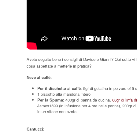
Avete seguito bene i consigli di Davide e Gianni? Qui sotto vi la
cosa aspettate a metterle in pratica?
Neve al caffè:
Per il dischetto al caffè
: 5gr di gelatina in polvere e15 
1 biscotto alla mandorla intero
Per la Spuma
: 400gr di panna da cucina,
60gr di linfa 
James1599 (in infusione per 4 ore nella panna), 200gr di
in un sifone con azoto.
Cantucci: