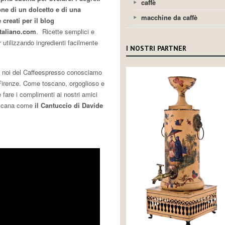
caffè
one di un dolcetto e di una
macchine da caffè
 creati per il blog
italiano.com
. Ricette semplici e
r utilizzando ingredienti facilmente
I NOSTRI PARTNER
 noi del Caffeespresso conosciamo
Firenze. Come toscano, orgoglioso e
 fare i complimenti ai nostri amici
toscana come
il Cantuccio di Davide