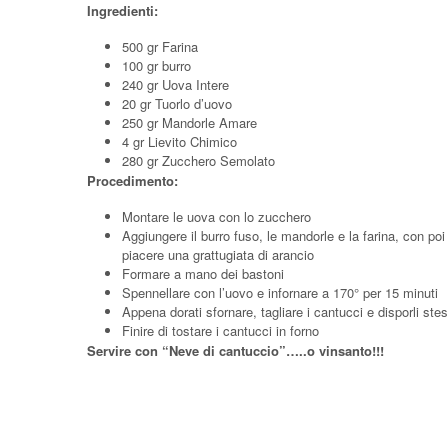
Ingredienti:
500 gr Farina
100 gr burro
240 gr Uova Intere
20 gr Tuorlo d’uovo
250 gr Mandorle Amare
4 gr Lievito Chimico
280 gr Zucchero Semolato
Procedimento:
Montare le uova con lo zucchero
Aggiungere il burro fuso, le mandorle e la farina, con poi i
piacere una grattugiata di arancio
Formare a mano dei bastoni
Spennellare con l’uovo e infornare a 170° per 15 minuti
Appena dorati sfornare, tagliare i cantucci e disporli stesi
Finire di tostare i cantucci in forno
Servire con “Neve di cantuccio”…..o vinsanto!!!