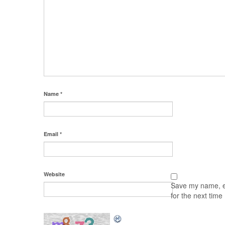
Name
*
Email
*
Website
Save my name, em
for the next tim