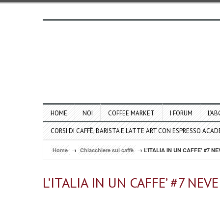
HOME
NOI
COFFEE MARKET
I FORUM
L’AB
CORSI DI CAFFÈ, BARISTA E LATTE ART CON ESPRESSO ACA
Home
→
Chiacchiere sul caffè
→ L’ITALIA IN UN CAFFE’ #7 N
L’ITALIA IN UN CAFFE’ #7 NE