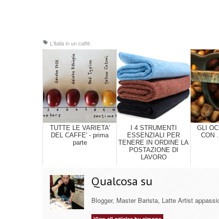
L'italia in un caffè
TUTTE LE VARIETA'
I 4 STRUMENTI
GLI OC
DEL CAFFE' - prima
ESSENZIALI PER
CON .
parte
TENERE IN ORDINE LA
POSTAZIONE DI
LAVORO
Qualcosa su
Blogger, Master Barista, Latte Artist appassi
View all articles by simone