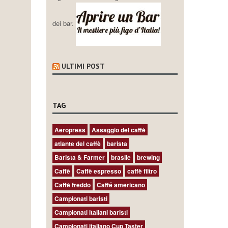
dei bar.
ULTIMI POST
TAG
Aeropress
Assaggio del caffè
atlante del caffè
barista
Barista & Farmer
brasile
brewing
Caffè
Caffè espresso
caffè filtro
Caffè freddo
Caffé americano
Campionati baristi
Campionati italiani baristi
Campionati italiano Cup Taster