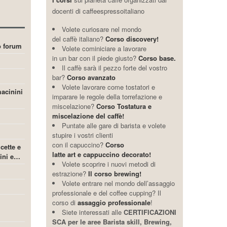
docenti di caffeespressoitaliano
Volete curiosare nel mondo
del caffè italiano?
Corso discovery!
ro forum
Volete cominiciare a lavorare
in un bar con il piede giusto?
Corso base.
Il caffè sarà il pezzo forte del vostro
bar?
Corso avanzato
Volete lavorare come tostatori e
acinini
imparare le regole della torrefazione e
miscelazione?
Corso Tostatura e
miscelazione del caffè!
Puntate alle gare di barista e volete
stupire i vostri clienti
con il capuccino?
Corso
icette e
latte art e cappuccino decorato!
cini e…
Volete scoprire i nuovi metodi di
estrazione?
Il corso brewing!
Volete entrare nel mondo dell’assaggio
professionale e del coffee cupping? Il
corso di
assaggio professionale
!
Siete interessati alle
CERTIFICAZIONI
SCA per le aree Barista skill, Brewing,