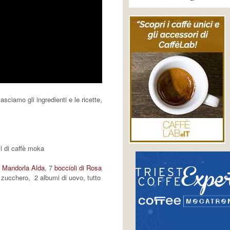
sciamo gli ingredienti e le ricette,
cl di caffè moka
di Mandorla Alda
, 7
boccioli di Rosa
 zucchero, 2 albumi di uovo, tutto