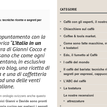
CATEGORIE
ta: tecniche ricette e segreti per
Caffè con gli esperti, il nost
Chiacchiere sul caffè
ppuntamento con la
Coffee & tools market.
rica “
L’italia in un
Come sono fatte macchine, m
e tostatori
ra di Gianni Cocco e
sano che come ogni
Edo, il fumetto al Caffè
entano, in esclusiva
I caffè del mondo
tro blog, una ricetta di
Il caffè del barista: tecniche r
a e una di caffetteria
segreti per espressi, cappuc
ad una delle venti
L'ABC del caffè
aliane.
La tostatura
Le nostre recensioni
n orologio svizzero anche questo
attrezzature
ici Gianni e Davide sono pronti
opria cucina per svelarci i segreti