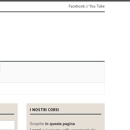
Facebook
//
You Tube
I NOSTRI CORSI
Scoprite
in questa pagina
i corsi
sul pianeta caffè organizzati dai