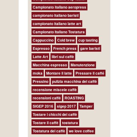
Campionato italiano aeropress
campionato italiano baristi
campionato italiano latte art
Campionato Italiano Tostatura
Cappuccino
Cold brew
cup tasting
Espresso
French press
gare baristi
Latte Art
libri sul caffè
Macchina espresso
Manutenzione
moka
Montare il latte
Pressare il caffé
Pressino
pulizia macchina del caffè
recensione miscele caffè
recensioni caffè
ROASTING
SIGEP 2016
sigep 2017
Tamper
Tostare i chicchi del caffè
Tostare il caffè
tostatura
Tostatura del caffè
we love coffee