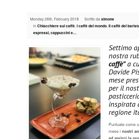
Monday 26th, February 2018
Scritto da
simone
in
Chiacchiere sul caffè
,
I caffè del mondo
,
Il caffè del baris
espressi, cappuccini e…
Settimo a
nostra rub
caffè”
a cu
Davide Pi
mese pres
per il nos
pasticceri
inspirata 
regione it
Puntuale come u
mese i
nostri am
ad aprirci la pr