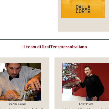
Il team di ilcaffeespressoitaliano
Davide Cobelli
Simone Celli
re, master barista ed esperto di caffè
master barista, latte artist ed esperto di c