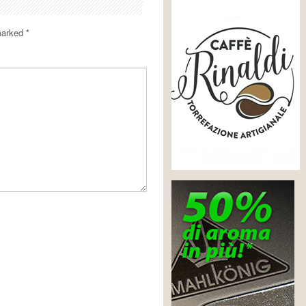
 marked
*