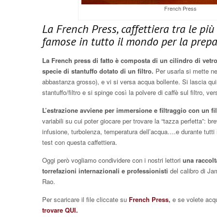
French Press
La French Press, caffettiera tra le più
famose in tutto il mondo per la prepa
La French press di fatto è composta di un cilindro di vetro
specie di stantuffo dotato di un filtro.
Per usarla si mette nel
abbastanza grosso), e vi si versa acqua bollente. Si lascia quin
stantuffo/filtro e si spinge così la polvere di caffè sul filtro, ve
L’estrazione avviene per immersione e filtraggio con un fil
variabili su cui poter giocare per trovare la “tazza perfetta”: b
infusione, turbolenza, temperatura dell’acqua….e durante tutti
test con questa caffettiera.
Oggi però vogliamo condividere con i nostri lettori
una raccolta
torrefazioni internazionali e professionisti
del calibro di J
Rao.
Per scaricare il file cliccate su
French Press
,
e se volete acq
trovare QUI.