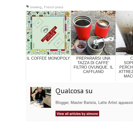
,
brewing
French press
IL COFFEE MONOPOLY
PREPARARSI UNA
C
TAZZA DI CAFFE'
SOP
FILTRO OVUNQUE, IL
PERCHE
CAFFLANO
ATTREZ
MAC
Qualcosa su
Blogger, Master Barista, Latte Artist appassi
View all articles by simone