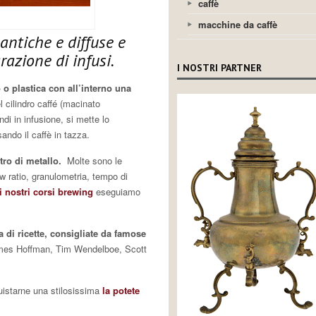
caffè
macchine da caffè
 antiche e diffuse e
razione di infusi.
I NOSTRI PARTNER
 o plastica con all’interno una
 cilindro caffé (macinato
di in infusione, si mette lo
rsando il caffè in tazza.
tro di metallo.
Molte sono le
rew ratio, granulometria, tempo di
i nostri corsi brewing
eseguiamo
 di ricette,
consigliate da famose
ames Hoffman, Tim Wendelboe, Scott
uistarne una stilosissima
la potete