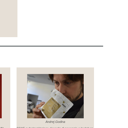
Andrej Godina
affè
SCAE autorized trainer, docente di assaggio e tostatura.