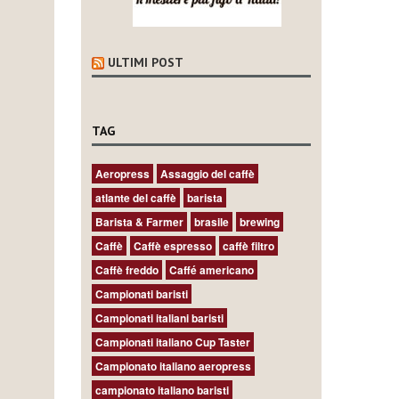
ULTIMI POST
TAG
Aeropress
Assaggio del caffè
atlante del caffè
barista
Barista & Farmer
brasile
brewing
Caffè
Caffè espresso
caffè filtro
Caffè freddo
Caffé americano
Campionati baristi
Campionati italiani baristi
Campionati italiano Cup Taster
Campionato italiano aeropress
campionato italiano baristi