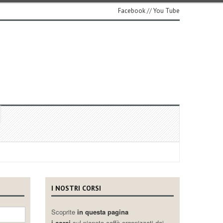
Facebook
//
You Tube
I NOSTRI CORSI
Scoprite
in questa pagina
i corsi
sul pianeta caffè organizzati dai