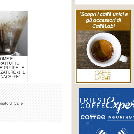
OME E
RATTUTTO
' PULIRE LE
ZATURE /1 IL
INACAFFE'
onato di Caffè