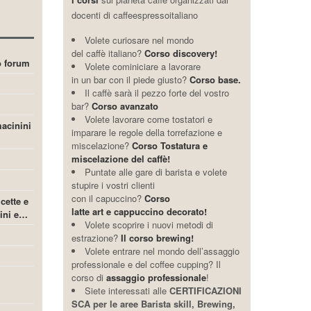
docenti di caffeespressoitaliano
Volete curiosare nel mondo
del caffè italiano?
Corso discovery!
ro forum
Volete cominiciare a lavorare
in un bar con il piede giusto?
Corso base.
Il caffè sarà il pezzo forte del vostro
bar?
Corso avanzato
Volete lavorare come tostatori e
acinini
imparare le regole della torrefazione e
miscelazione?
Corso Tostatura e
miscelazione del caffè!
Puntate alle gare di barista e volete
stupire i vostri clienti
con il capuccino?
Corso
icette e
latte art e cappuccino decorato!
cini e…
Volete scoprire i nuovi metodi di
estrazione?
Il corso brewing!
Volete entrare nel mondo dell’assaggio
professionale e del coffee cupping? Il
corso di
assaggio professionale
!
Siete interessati alle
CERTIFICAZIONI
SCA per le aree Barista skill, Brewing,