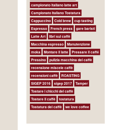
campionato italiano latte art
Campionato Italiano Tostatura
Cappuccino
Cold brew
cup tasting
Espresso
French press
gare baristi
Latte Art
libri sul caffè
Macchina espresso
Manutenzione
moka
Montare il latte
Pressare il caffé
Pressino
pulizia macchina del caffè
recensione miscele caffè
recensioni caffè
ROASTING
SIGEP 2016
sigep 2017
Tamper
Tostare i chicchi del caffè
Tostare il caffè
tostatura
Tostatura del caffè
we love coffee