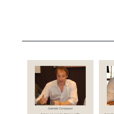
Gabriele Cortopassi
Autore ed esperto di bar e caffè
formato