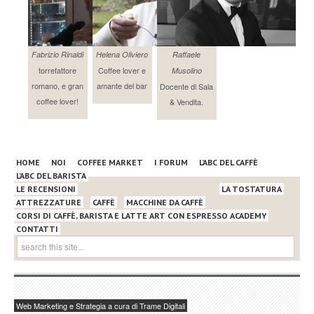
Fabrizio Rinaldi
Helena Oliviero
Raffaele
torrefattore
Coffee lover e
Musolino
romano, e gran
amante del bar
Docente di Sala
coffee lover!
& Vendita.
HOME
NOI
COFFEE MARKET
I FORUM
L’ABC DEL CAFFÈ
L’ABC DEL BARISTA
LE RECENSIONI
LA TOSTATURA
ATTREZZATURE
CAFFÈ
MACCHINE DA CAFFÈ
CORSI DI CAFFÈ, BARISTA E LATTE ART CON ESPRESSO ACADEMY
CONTATTI
Web Marketing e Strategia a cura di Trame Digitali