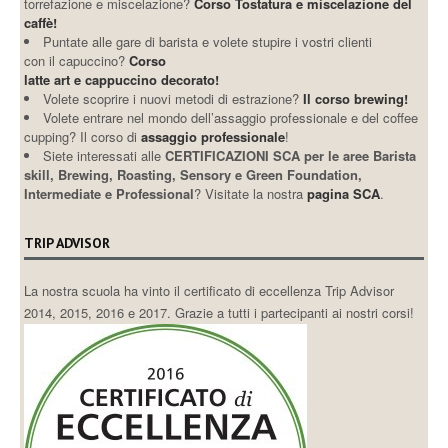
torrefazione e miscelazione?
Corso Tostatura e miscelazione del
caffè!
Puntate alle gare di barista e volete stupire i vostri clienti
con il capuccino?
Corso
latte art e cappuccino decorato!
Volete scoprire i nuovi metodi di estrazione?
Il corso brewing!
Volete entrare nel mondo dell’assaggio professionale e del coffee
cupping? Il corso di
assaggio professionale
!
Siete interessati alle
CERTIFICAZIONI SCA per le aree Barista
skill, Brewing, Roasting, Sensory e Green Foundation,
Intermediate e Professional
? Visitate la nostra
pagina SCA
.
TRIP ADVISOR
La nostra scuola ha vinto il certificato di eccellenza Trip Advisor
2014, 2015, 2016 e 2017. Grazie a tutti i partecipanti ai nostri corsi!