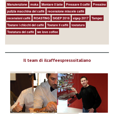
Manutenzione
moka
Montare il latte
Pressare il caffé
Pressino
pulizia macchina del caffè
recensione miscele caffè
recensioni caffè
ROASTING
SIGEP 2016
sigep 2017
Tamper
Tostare i chicchi del caffè
Tostare il caffè
tostatura
Tostatura del caffè
we love coffee
Il team di ilcaffeespressoitaliano