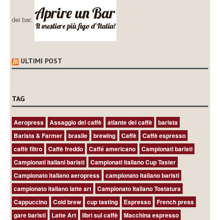
dei bar.
ULTIMI POST
TAG
Aeropress
Assaggio del caffè
atlante del caffè
barista
Barista & Farmer
brasile
brewing
Caffè
Caffè espresso
caffè filtro
Caffè freddo
Caffé americano
Campionati baristi
Campionati italiani baristi
Campionati italiano Cup Taster
Campionato italiano aeropress
campionato italiano baristi
campionato italiano latte art
Campionato Italiano Tostatura
Cappuccino
Cold brew
cup tasting
Espresso
French press
gare baristi
Latte Art
libri sul caffè
Macchina espresso