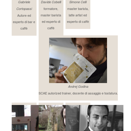
Gabriele
Davide Cobelli
Simone Celli
formatore,
master barista,
Cortopassi
master barista
latte artist ed
Autore ed
ed esperto di
esperto di caffè
esperto di bar e
caffè
caffè
Andrej Godina
SCAE autorized trainer, docente di assaggio e tostatura.