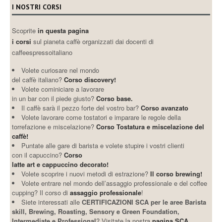
I NOSTRI CORSI
Scoprite
in questa pagina
i corsi
sul pianeta caffè organizzati dai docenti di
caffeespressoitaliano
Volete curiosare nel mondo
del caffè italiano?
Corso discovery!
Volete cominiciare a lavorare
in un bar con il piede giusto?
Corso base.
Il caffè sarà il pezzo forte del vostro bar?
Corso avanzato
Volete lavorare come tostatori e imparare le regole della
torrefazione e miscelazione?
Corso Tostatura e miscelazione del
caffè!
Puntate alle gare di barista e volete stupire i vostri clienti
con il capuccino?
Corso
latte art e cappuccino decorato!
Volete scoprire i nuovi metodi di estrazione?
Il corso brewing!
Volete entrare nel mondo dell’assaggio professionale e del coffee
cupping? Il corso di
assaggio professionale
!
Siete interessati alle
CERTIFICAZIONI SCA per le aree Barista
skill, Brewing, Roasting, Sensory e Green Foundation,
Intermediate e Professional
? Visitate la nostra
pagina SCA
.