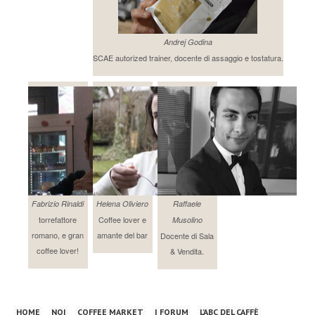
Andrej Godina
SCAE autorized trainer, docente di assaggio e tostatura.
Fabrizio Rinaldi
Helena Oliviero
Raffaele
torrefattore
Coffee lover e
Musolino
romano, e gran
amante del bar
Docente di Sala
coffee lover!
& Vendita.
HOME
NOI
COFFEE MARKET
I FORUM
L’ABC DEL CAFFÈ