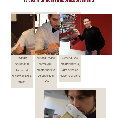
Il team di ilcaffeespressoitaliano
Gabriele
Davide Cobelli
Simone Celli
formatore,
master barista,
Cortopassi
master barista
latte artist ed
Autore ed
ed esperto di
esperto di caffè
esperto di bar e
caffè
caffè