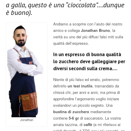
a galla, questo è una “cioccolata”….dunque
è buono).
Andiamo a scoprire con l’aiuto del nostro
amico e collega
Jonathan Bruno
, la
verità su uno dei più diffusi falsi miti sulla
qualità dell’espresso.
In un espresso di buona qualità
lo zucchero deve galleggiare per
diversi secondi sulla crema….
Niente di più falso ed errato, potremmo
definirlo
un test inutile
, tramandato da
chissà chi, per anni e anni, ma prima di
approfondire l’argomento voglio iniziare
svelandovi un piccolo segreto. Una
bustina di zucchero
mediamente
contiene
5-6 gr
di saccarosio. La vostra
Jonathan
amata tazzina, di
caffè
(e mi riferisco ai
solidi disciolti , il TDS per i più esperti) ne