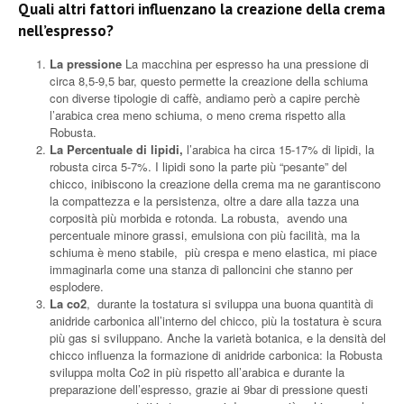
Quali altri fattori influenzano la creazione della crema
nell’espresso?
La pressione
La macchina per espresso ha una pressione di
circa 8,5-9,5 bar, questo permette la creazione della schiuma
con diverse tipologie di caffè, andiamo però a capire perchè
l’arabica crea meno schiuma, o meno crema rispetto alla
Robusta.
La Percentuale di lipidi,
l’arabica ha circa 15-17% di lipidi, la
robusta circa 5-7%. I lipidi sono la parte più “pesante” del
chicco, inibiscono la creazione della crema ma ne garantiscono
la compattezza e la persistenza, oltre a dare alla tazza una
corposità più morbida e rotonda. La robusta, avendo una
percentuale minore grassi, emulsiona con più facilità, ma la
schiuma è meno stabile, più crespa e meno elastica, mi piace
immaginarla come una stanza di palloncini che stanno per
esplodere.
La co2
, durante la tostatura si sviluppa una buona quantità di
anidride carbonica all’interno del chicco, più la tostatura è scura
più gas si sviluppano. Anche la varietà botanica, e la densità del
chicco influenza la formazione di anidride carbonica: la Robusta
sviluppa molta Co2 in più rispetto all’arabica e durante la
preparazione dell’espresso, grazie ai 9bar di pressione questi