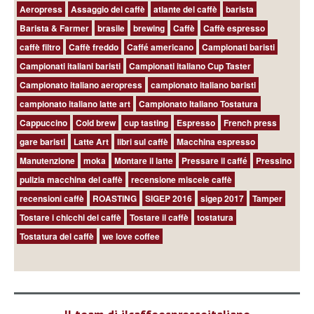
Aeropress
Assaggio del caffè
atlante del caffè
barista
Barista & Farmer
brasile
brewing
Caffè
Caffè espresso
caffè filtro
Caffè freddo
Caffé americano
Campionati baristi
Campionati italiani baristi
Campionati italiano Cup Taster
Campionato italiano aeropress
campionato italiano baristi
campionato italiano latte art
Campionato Italiano Tostatura
Cappuccino
Cold brew
cup tasting
Espresso
French press
gare baristi
Latte Art
libri sul caffè
Macchina espresso
Manutenzione
moka
Montare il latte
Pressare il caffé
Pressino
pulizia macchina del caffè
recensione miscele caffè
recensioni caffè
ROASTING
SIGEP 2016
sigep 2017
Tamper
Tostare i chicchi del caffè
Tostare il caffè
tostatura
Tostatura del caffè
we love coffee