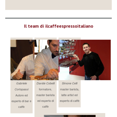
Il team di ilcaffeespressoitaliano
Gabriele
Davide Cobelli
Simone Celli
formatore,
master barista,
Cortopassi
master barista
latte artist ed
Autore ed
ed esperto di
esperto di caffè
esperto di bar e
caffè
caffè