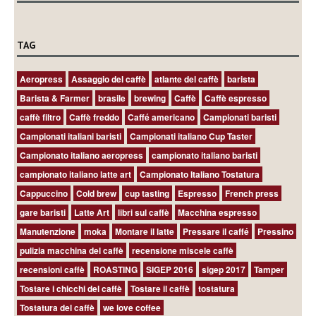
TAG
Aeropress
Assaggio del caffè
atlante del caffè
barista
Barista & Farmer
brasile
brewing
Caffè
Caffè espresso
caffè filtro
Caffè freddo
Caffé americano
Campionati baristi
Campionati italiani baristi
Campionati italiano Cup Taster
Campionato italiano aeropress
campionato italiano baristi
campionato italiano latte art
Campionato Italiano Tostatura
Cappuccino
Cold brew
cup tasting
Espresso
French press
gare baristi
Latte Art
libri sul caffè
Macchina espresso
Manutenzione
moka
Montare il latte
Pressare il caffé
Pressino
pulizia macchina del caffè
recensione miscele caffè
recensioni caffè
ROASTING
SIGEP 2016
sigep 2017
Tamper
Tostare i chicchi del caffè
Tostare il caffè
tostatura
Tostatura del caffè
we love coffee