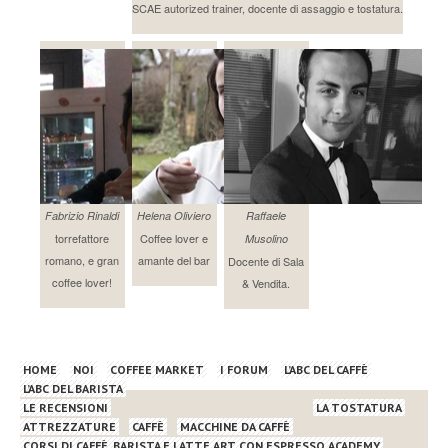
SCAE autorized trainer, docente di assaggio e tostatura.
Fabrizio Rinaldi
Helena Oliviero
Raffaele
torrefattore
Coffee lover e
Musolino
romano, e gran
amante del bar
Docente di Sala
coffee lover!
& Vendita.
HOME
NOI
COFFEE MARKET
I FORUM
L’ABC DEL CAFFÈ
L’ABC DEL BARISTA
LE RECENSIONI
LA TOSTATURA
ATTREZZATURE
CAFFÈ
MACCHINE DA CAFFÈ
CORSI DI CAFFÈ, BARISTA E LATTE ART CON ESPRESSO ACADEMY