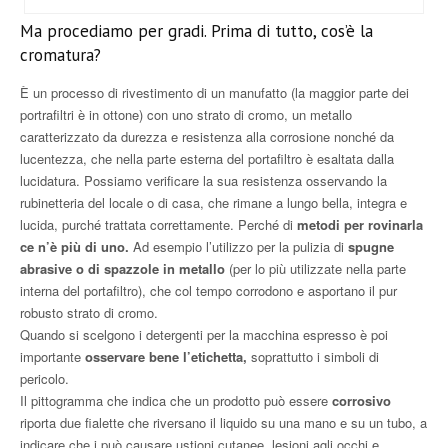
Ma procediamo per gradi. Prima di tutto, cos’è la
cromatura?
È un processo di rivestimento di un manufatto (la maggior parte dei
portrafiltri è in ottone) con uno strato di cromo, un metallo
caratterizzato da durezza e resistenza alla corrosione nonché da
lucentezza, che nella parte esterna del portafiltro è esaltata dalla
lucidatura. Possiamo verificare la sua resistenza osservando la
rubinetteria del locale o di casa, che rimane a lungo bella, integra e
lucida, purché trattata correttamente. Perché di
metodi per rovinarla
ce n’è più di uno.
Ad esempio l’utilizzo per la pulizia di
spugne
abrasive o di spazzole in metallo
(per lo più utilizzate nella parte
interna del portafiltro), che col tempo corrodono e asportano il pur
robusto strato di cromo.
Quando si scelgono i detergenti per la macchina espresso è poi
importante
osservare bene l’etichetta,
soprattutto i simboli di
pericolo.
Il pittogramma che indica che un prodotto può essere
corrosivo
riporta due fialette che riversano il liquido su una mano e su un tubo, a
indicare che i può causare ustioni cutanee, lesioni agli occhi e