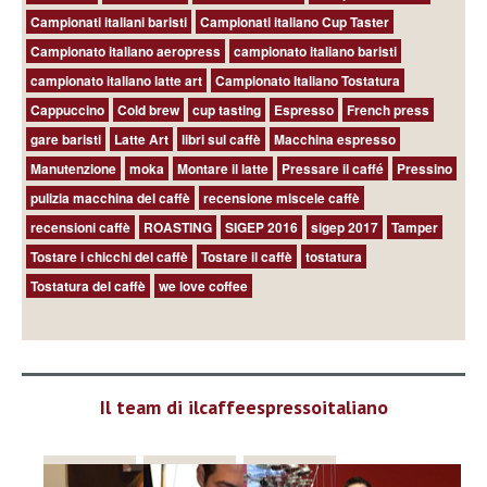
Campionati italiani baristi
Campionati italiano Cup Taster
Campionato italiano aeropress
campionato italiano baristi
campionato italiano latte art
Campionato Italiano Tostatura
Cappuccino
Cold brew
cup tasting
Espresso
French press
gare baristi
Latte Art
libri sul caffè
Macchina espresso
Manutenzione
moka
Montare il latte
Pressare il caffé
Pressino
pulizia macchina del caffè
recensione miscele caffè
recensioni caffè
ROASTING
SIGEP 2016
sigep 2017
Tamper
Tostare i chicchi del caffè
Tostare il caffè
tostatura
Tostatura del caffè
we love coffee
Il team di ilcaffeespressoitaliano