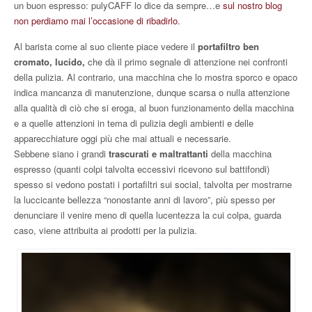
un buon espresso: pulyCAFF lo dice da sempre…e
sul nostro blog
non perdiamo mai l’occasione di ribadirlo.
Al barista come al suo cliente piace vedere il
portafiltro ben
cromato, lucido,
che dà il primo segnale di attenzione nei confronti
della pulizia. Al contrario, una macchina che lo mostra sporco e opaco
indica mancanza di manutenzione, dunque scarsa o nulla attenzione
alla qualità di ciò che si eroga, al buon funzionamento della macchina
e a quelle attenzioni in tema di pulizia degli ambienti e delle
apparecchiature oggi più che mai attuali e necessarie.
Sebbene siano i grandi
trascurati e maltrattanti
della macchina
espresso (quanti colpi talvolta eccessivi ricevono sul battifondi)
spesso si vedono postati i portafiltri sui social, talvolta per mostrarne
la luccicante bellezza “nonostante anni di lavoro”, più spesso per
denunciare il venire meno di quella lucentezza la cui colpa, guarda
caso, viene attribuita ai prodotti per la pulizia.