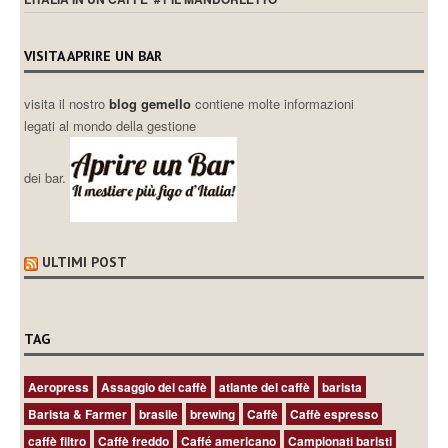
VISITA APRIRE UN BAR
visita il nostro
blog gemello
contiene molte informazioni
legati al mondo della gestione
dei bar.
ULTIMI POST
TAG
Aeropress
Assaggio del caffè
atlante del caffè
barista
Barista & Farmer
brasile
brewing
Caffè
Caffè espresso
caffè filtro
Caffè freddo
Caffé americano
Campionati baristi