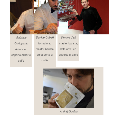
Gabriele
Davide Cobelli
Simone Celli
formatore,
master barista,
Cortopassi
master barista
latte artist ed
Autore ed
ed esperto di
esperto di caffè
esperto di bar e
caffè
caffè
Andrej Godina