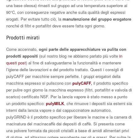
una base oleosa) rimasti sul gruppo ad una temperatura superiore ai
90°C, con conseguenze negative anche sulla qualità degli espressi
erogati. Per evitare tutto ciò, la
manutenzione del gruppo erogatore
nonché di filtri e portafiltri deve essere fatta ogni giorno.
Prodotti mirati
Come accennato,
ogni parte delle apparecchiature va pulita con
prodotti appositi
(sul nostro blog ne abbiamo parlato più volte
in
questi post
) al fine di salvaguardarne la funzionalità e mantenere
l’igiene delle lavorazioni e del prodotto trattato. Questi i consigli di
pulyCAFF per macchine sempre perfette. I gruppi erogatori della
macchina espresso si puliscono con
pulyCAFF
,
il prodotto specifico
per pulire ogni giorno la macchina espresso (filtri, portafiltri e valvola di
scarico) certificato NSF. Per la lancia vapore è stato messo a punto
un prodotto specifico:
pulyMILK
, che rimuove i depositi sia esterni sia
interni dalla lancia vapore o dal cappuccinatore automatico.
pulyGRIND è il prodotto specifico per liberare le macine e la camera di
macinatura del macinacaffè dai depositi di caffè. Si presenta come
una polvere formata da piccoli cristalli a base di amidi alimentari privi
di glutine, ad altissimo potere assorbente per oli e grassi. Per pulire la