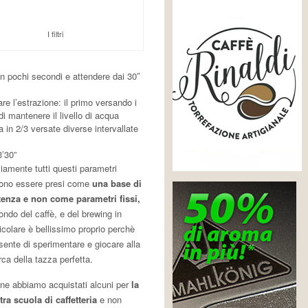
I filtri
in pochi secondi e attendere dai 30″
e l’estrazione: il primo versando i
i mantenere il livello di acqua
 in 2/3 versate diverse intervallate
3’30”
iamente tutti questi parametri
ono essere presi come
una base di
tenza e non come parametri fissi,
ondo del caffè, e del brewing in
icolare è bellissimo proprio perchè
sente di sperimentare e giocare alla
rca della tazza perfetta.
 ne abbiamo acquistati alcuni per
la
tra scuola di caffetteria
e non