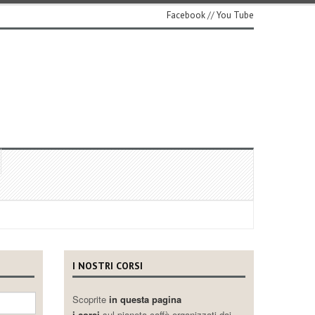
Facebook
//
You Tube
I NOSTRI CORSI
Scoprite
in questa pagina
i corsi
sul pianeta caffè organizzati dai