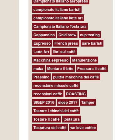
Campionato italiano aeropress
campionato italiano baristi
campionato italiano latte art
Campionato Italiano Tostatura
Cappuccino
Cold brew
cup tasting
Espresso
French press
gare baristi
Latte Art
libri sul caffè
Macchina espresso
Manutenzione
moka
Montare il latte
Pressare il caffé
Pressino
pulizia macchina del caffè
recensione miscele caffè
recensioni caffè
ROASTING
SIGEP 2016
sigep 2017
Tamper
Tostare i chicchi del caffè
Tostare il caffè
tostatura
Tostatura del caffè
we love coffee