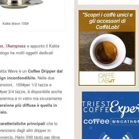
Kalita Wave 155#
ex
,
l’Aeropress
e appunto il Kalita
logo ha molti oggetti dedicati
Kalita Wave è un
Coffee Dripper dal
ign inconfondibile.
Nelle due
ensioni, 155#per 1/2 tazze e
#per 2/4 tazze, è disponibile anche
ceramica e in vetro ma sicuramente
versione più diffusa è quella in
iaio.
caratteristiche principali
che lo
erenziano dagli altri dripper in
mercio, Hario V60 tanto per dirne