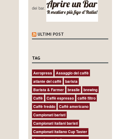
dei bar.
ULTIMI POST
TAG
Aeropress
Assaggio del caffè
atlante del caffè
barista
Barista & Farmer
brasile
brewing
Caffè
Caffè espresso
caffè filtro
Caffè freddo
Caffé americano
Campionati baristi
Campionati italiani baristi
Campionati italiano Cup Taster