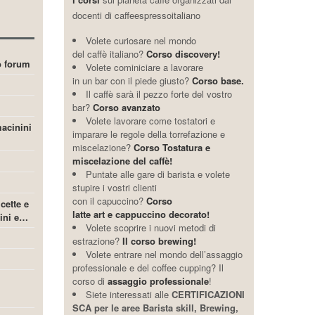
docenti di caffeespressoitaliano
Volete curiosare nel mondo
del caffè italiano?
Corso discovery!
ro forum
Volete cominiciare a lavorare
in un bar con il piede giusto?
Corso base.
Il caffè sarà il pezzo forte del vostro
bar?
Corso avanzato
Volete lavorare come tostatori e
acinini
imparare le regole della torrefazione e
miscelazione?
Corso Tostatura e
miscelazione del caffè!
Puntate alle gare di barista e volete
stupire i vostri clienti
con il capuccino?
Corso
icette e
latte art e cappuccino decorato!
cini e…
Volete scoprire i nuovi metodi di
estrazione?
Il corso brewing!
Volete entrare nel mondo dell’assaggio
professionale e del coffee cupping? Il
corso di
assaggio professionale
!
Siete interessati alle
CERTIFICAZIONI
SCA per le aree Barista skill, Brewing,