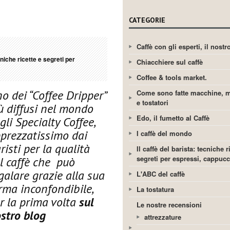
CATEGORIE
Caffè con gli esperti, il nost
cniche ricette e segreti per
Chiacchiere sul caffè
Coffee & tools market.
o dei “Coffee Dripper”
Come sono fatte macchine, m
e tostatori
ù diffusi nel mondo
Edo, il fumetto al Caffè
gli Specialty Coffee,
prezzatissimo dai
I caffè del mondo
risti per la qualità
Il caffè del barista: tecniche r
segreti per espressi, cappuc
l caffè che può
galare grazie alla sua
L'ABC del caffè
rma inconfondibile,
La tostatura
r la prima volta
sul
Le nostre recensioni
stro blog
attrezzature