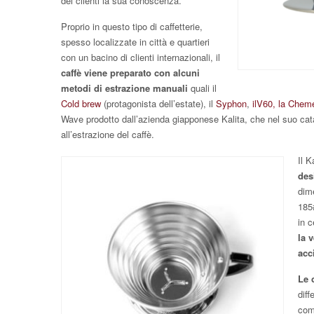
dei clienti la sua conoscenza.
Proprio in questo tipo di caffetterie,
spesso localizzate in città e quartieri
con un bacino di clienti internazionali, il
caffè viene preparato con alcuni
metodi di estrazione manuali
quali il
Cold brew
(protagonista dell’estate), il
Syphon
,
ilV60,
la Chem
Wave prodotto dall’azienda giapponese Kalita, che nel suo cata
all’estrazione del caffè.
Il 
des
dim
185
in 
la 
acc
Le 
diff
com