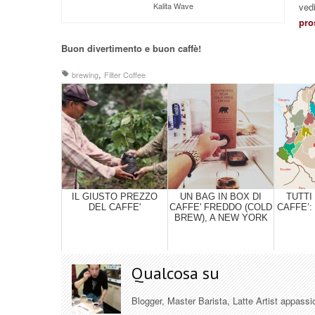
vedi
Kalita Wave
pro
Buon divertimento e buon caffè!
,
brewing
Filter Coffee
IL GIUSTO PREZZO
UN BAG IN BOX DI
TUTTI 
DEL CAFFE'
CAFFE' FREDDO (COLD
CAFFE’:
BREW), A NEW YORK
Qualcosa su
Blogger, Master Barista, Latte Artist appassi