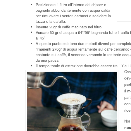
Posizionare il filtro all’interno del dripper e
bagnarlo abbondantemente con acqua calda
per rimuovere i sentori cartacei e scaldare la
tazza o la caraffa.
Inserire 20gr di caffè macinato nel filtro
Versare 60 gr di acqua a 94°/96° bagnando tutto il caffè 
ai 45″
A questo punto esistono due metodi diversi per completar
rimanenti 270gr di acqua lentamente sul caffè cercando d
costante sul caffè, il secondo versando la restante acqua
da una pausa.
Il tempo totale di estrazione dovrebbe essere tra i 3′ e i 
Ovv
dev
par
il m
part
con
rice
Noi
nos