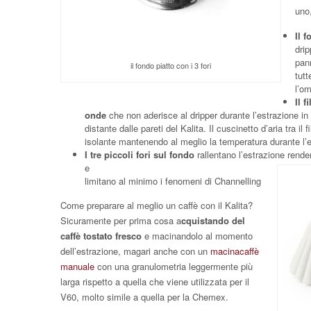
uno,
Il 
drip
pann
il fondo piatto con i 3 fori
tutt
l’om
Il 
onde
che non aderisce al dripper durante l’estrazione 
distante dalle pareti del Kalita. Il cuscinetto d’aria tra il 
isolante mantenendo al meglio la temperatura durante l’e
I tre piccoli fori sul fondo
rallentano l’estrazione rende
e
limitano al minimo i fenomeni di Channelling
Come preparare al meglio un caffè con il Kalita?
Sicuramente per prima cosa a
cquistando del
caffè tostato fresco
e macinandolo al momento
dell’estrazione, magari anche con un
macinacaffè
manuale
con una granulometria leggermente più
larga rispetto a quella che viene utilizzata per il
V60, molto simile a quella per la Chemex.