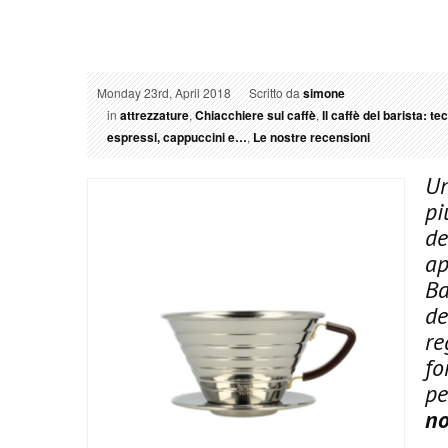
Monday 23rd, April 2018
Scritto da
simone
in
attrezzature
,
Chiacchiere sul caffè
,
Il caffè del barista: te
espressi, cappuccini e…
,
Le nostre recensioni
Un
pi
de
ap
Ba
de
re
fo
pe
no