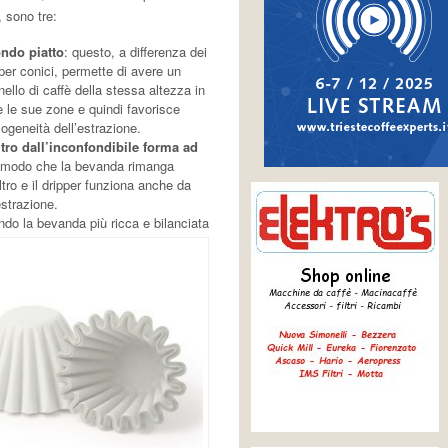
 sono tre:
fondo piatto
: questo, a differenza dei
per conici, permette di avere un
ello di caffè della stessa altezza in
e le sue zone e quindi favorisce
ogeneità dell’estrazione.
filtro dall’inconfondibile forma ad
in modo che la bevanda rimanga
filtro e il dripper funziona anche da
strazione.
ndo la bevanda più ricca e bilanciata