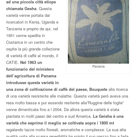
ad una piccola città etiope
chiamata Gesha
. Questa
varietà venne portata dai
ricercatori in Kenia, Uganda e
Tanzania e proprio da qui, nel
1951 venne spedita in
Costarica in un centro che
ospita la più grande collezione
di varietà di caffè al mondo, il
CATIE.
Nel 1963 un
Panama
funzionario del ministero
dell’agricoltura di Panama
introdusse questa varietà in
una zona di coltivazione di caffè del paese, Bouquete
alla ricerca
di una varietà resistente alle malattie. Questa varietà però aveva una
resa molto bassa e pur essendo resitente alla”Ruggine delle foglie”
venne dimenticata fino a l 2004. Da allora questa varietà è stata
piantata in molti paesi del centro e sud America.
La Geisha è una
varietà che esprime il meglio se coltivata sopra i 1800 mt
regalando tazze molto floreali, aromatiche e complesse. La sua alta
qualità unita alla scarsa reperibilità ha spinto il suo prezzo fino a farla