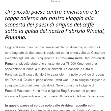
Panama
Un piccolo paese centro-americano è la
tappa odierna del nostro viaggio alla
scoperta dei paesi di origine del caffè
sotto la guida del nostro Fabrizio Rinaldi,
Panama.
Oggi andiamo in un piccolo paese del Centro America, un istmo di
terra bagnato da due oceani, esplorato per la prima volta da Cristoforo
Colombo agli inizi del Cinquecento.
Ci troviamo nella Repubblica di
Panama
, piccolo stato che si estende per 78.000 Kmq, con una
popolazione di quasi 4 milioni di abitanti. La capitale è Città di
Panama. La lingua ufficiale è lo spagnolo, ma nelle province di Bocas
del Toro e di Colón si parla anche il wari wari, un miscuglio d’inglese e
spagnolo tipico dei paesi Caraibici. Nelle comarche indigene di
Emberá-Wounaan, Kuna Yala e Ngöbe-Buglé, invece, si parlano
ancora le lingue indigene. La moneta ufficiale è il Balboa Panamense.
In questo paese si coltiva solo caffè Arabica, raccolto con il
metodo Picking.
La fioritura di solito avviene tra Aprile e Giugno, la