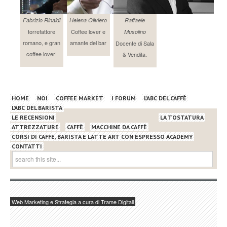
Fabrizio Rinaldi
Helena Oliviero
Raffaele
torrefattore
Coffee lover e
Musolino
romano, e gran
amante del bar
Docente di Sala
coffee lover!
& Vendita.
HOME
NOI
COFFEE MARKET
I FORUM
L’ABC DEL CAFFÈ
L’ABC DEL BARISTA
LE RECENSIONI
LA TOSTATURA
ATTREZZATURE
CAFFÈ
MACCHINE DA CAFFÈ
CORSI DI CAFFÈ, BARISTA E LATTE ART CON ESPRESSO ACADEMY
CONTATTI
Web Marketing e Strategia a cura di Trame Digitali