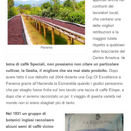
confronti dei
lavoratori locali,
che vantano una
delle migliori
retribuzioni e la
maggior tutela
rispetto a qualsiasi
Panama
altro bracciante del
Centro America. I
n
tema di caffè Speciali, non possiamo non citare un particolare
cultivar, la Gesha, il migliore che sia mai stato prodotto.
Dopo
avere fatto il suo debutto nel 2004 durante una Cup Of Excellence a
Panama grazie all’Hacienda la Esmeralda quando i giudici pensarono
che per sbaglio fosse finita sul loro tavolo una tazza di caffè Etiope, e
dopo che vi avremo raccontato un po’ il viaggio di questa varietà nel
mondo non si erano sbagliati più di tanto.
Nel 1931 un gruppo di
botanici inglesi raccolsero
alcuni semi di caffè vicino