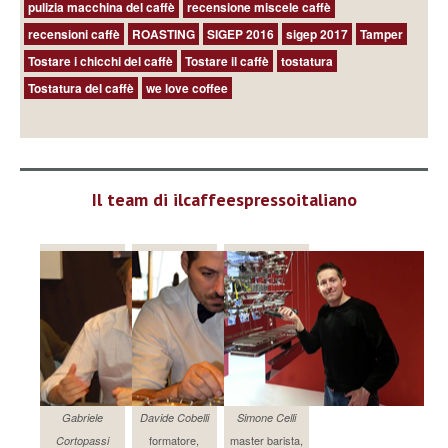
pulizia macchina del caffè
recensione miscele caffè
recensioni caffè
ROASTING
SIGEP 2016
sigep 2017
Tamper
Tostare i chicchi del caffè
Tostare il caffè
tostatura
Tostatura del caffè
we love coffee
Il team di ilcaffeespressoitaliano
Gabriele
Davide Cobelli
Simone Celli
formatore,
master barista,
Cortopassi