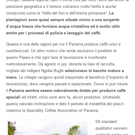
posizione geografica e il terreno vulcanico molto fertile è anche
conosciuta come la “Valle dei fiori e dell’eterna primavera”.
La
piantagioni sono quasi sempre situate vicino a una sorgente
d’acqua fresca che fornisce acqua cristallina ed è molto utile
anche per i processi di pulizia e lavaggio del caffè.
Questa è una delle ragioni per cui il Panama produce caffè unici e
caratterizzati. Un altro motivo che rende esclusivo il prodotto di
questo Paese è che ogni fase di lavorazione è monitorata
meticolosamente. Da agosto in poi, durante la fase di raccolta,
migliaia dei indigeni Ngobe Buglè
selezionano le bacche mature a
mano.
Le ciliegie vengono quindi trasportate al beneficio (l’impianto di
lavorazione), dove vengono pesate e ispezionate. Come si può intuire,
il
Panama sembra essere naturalmente dotato per produrre caffè
speciali
ed infatti, circa venti anni fa, alcuni produttori, sfruttando
questa naturale inclinazione e dato il periodo di instabilità dei prezzi,
crearono la Speciality Coffee Association of Panama.
Gli standard
qualitativi vennero
applicati anche nei