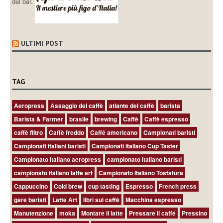
dei bar.
ULTIMI POST
TAG
Aeropress
Assaggio del caffè
atlante del caffè
barista
Barista & Farmer
brasile
brewing
Caffè
Caffè espresso
caffè filtro
Caffè freddo
Caffé americano
Campionati baristi
Campionati italiani baristi
Campionati italiano Cup Taster
Campionato italiano aeropress
campionato italiano baristi
campionato italiano latte art
Campionato Italiano Tostatura
Cappuccino
Cold brew
cup tasting
Espresso
French press
gare baristi
Latte Art
libri sul caffè
Macchina espresso
Manutenzione
moka
Montare il latte
Pressare il caffé
Pressino