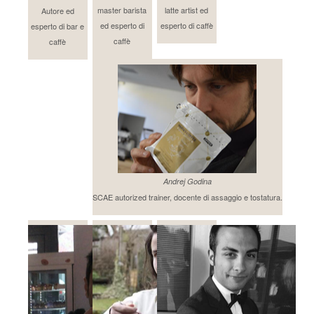
master barista
latte artist ed
Autore ed
ed esperto di
esperto di caffè
esperto di bar e
caffè
caffè
Andrej Godina
SCAE autorized trainer, docente di assaggio e tostatura.