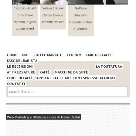
Fabrizio Rinaldi
Helena Oliviero
Raffaele
torrefattore
Coffee lover e
Musolino
romano, e gran
amante del bar
Docente di Sala
coffee lover!
& Vendita.
HOME
NOI
COFFEE MARKET
I FORUM
L’ABC DEL CAFFÈ
L’ABC DEL BARISTA
LE RECENSIONI
LA TOSTATURA
ATTREZZATURE
CAFFÈ
MACCHINE DA CAFFÈ
CORSI DI CAFFÈ, BARISTA E LATTE ART CON ESPRESSO ACADEMY
CONTATTI
Web Marketing e Strategia a cura di Trame Digitali