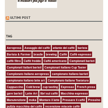
ULTIMI POST
TAG
Aeropress
Assaggio del caffè
atlante del caffè
barista
Barista & Farmer
brasile
brewing
Caffè
Caffè espresso
caffè filtro
Caffè freddo
Caffé americano
Campionati baristi
Campionati italiani baristi
Campionati italiano Cup Taster
Campionato italiano aeropress
campionato italiano baristi
campionato italiano latte art
Campionato Italiano Tostatura
Cappuccino
Cold brew
cup tasting
Espresso
French press
gare baristi
Latte Art
libri sul caffè
Macchina espresso
Manutenzione
moka
Montare il latte
Pressare il caffé
Pressino
pulizia macchina del caffè
recensione miscele caffè