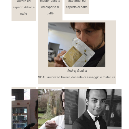
master barista
latte artist ed
Autore ed
ed esperto di
esperto di caffè
esperto di bar e
caffè
caffè
Andrej Godina
SCAE autorized trainer, docente di assaggio e tostatura.