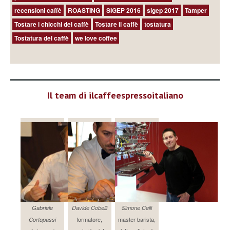
recensioni caffè
ROASTING
SIGEP 2016
sigep 2017
Tamper
Tostare i chicchi del caffè
Tostare il caffè
tostatura
Tostatura del caffè
we love coffee
Il team di ilcaffeespressoitaliano
Gabriele
Davide Cobelli
Simone Celli
formatore,
master barista,
Cortopassi