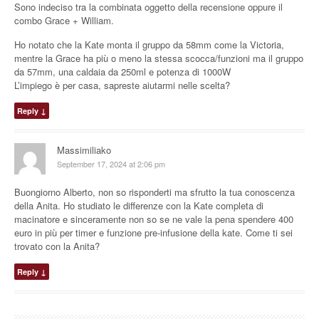
Sono indeciso tra la combinata oggetto della recensione oppure il
combo Grace + William.
Ho notato che la Kate monta il gruppo da 58mm come la Victoria,
mentre la Grace ha più o meno la stessa scocca/funzioni ma il gruppo
da 57mm, una caldaia da 250ml e potenza di 1000W
L’impiego è per casa, sapreste aiutarmi nelle scelta?
Reply
↓
Massimiliako
September 17, 2024 at 2:06 pm
Buongiorno Alberto, non so risponderti ma sfrutto la tua conoscenza
della Anita. Ho studiato le differenze con la Kate completa di
macinatore e sinceramente non so se ne vale la pena spendere 400
euro in più per timer e funzione pre-infusione della kate. Come ti sei
trovato con la Anita?
Reply
↓