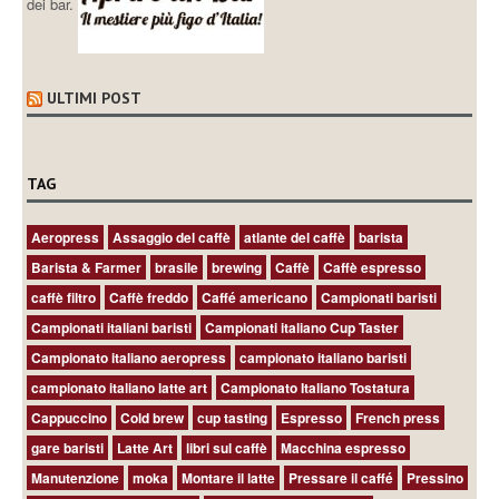
dei bar.
ULTIMI POST
TAG
Aeropress
Assaggio del caffè
atlante del caffè
barista
Barista & Farmer
brasile
brewing
Caffè
Caffè espresso
caffè filtro
Caffè freddo
Caffé americano
Campionati baristi
Campionati italiani baristi
Campionati italiano Cup Taster
Campionato italiano aeropress
campionato italiano baristi
campionato italiano latte art
Campionato Italiano Tostatura
Cappuccino
Cold brew
cup tasting
Espresso
French press
gare baristi
Latte Art
libri sul caffè
Macchina espresso
Manutenzione
moka
Montare il latte
Pressare il caffé
Pressino