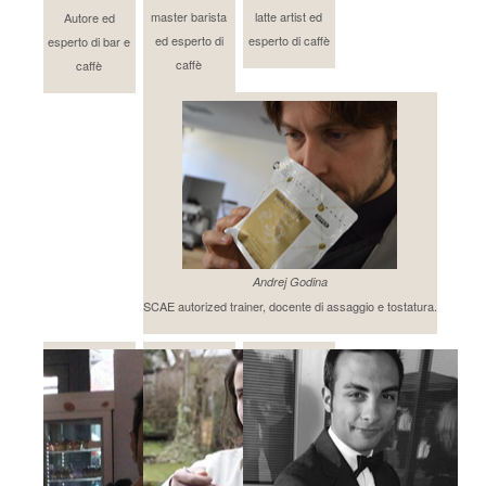
master barista
latte artist ed
Autore ed
ed esperto di
esperto di caffè
esperto di bar e
caffè
caffè
Andrej Godina
SCAE autorized trainer, docente di assaggio e tostatura.