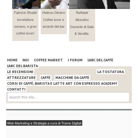
Fabrizio Rinaldi
Helena Oliviero
Raffaele
torrefattore
Coffee lover e
Musolino
romano, e gran
amante del bar
Docente di Sala
coffee lover!
& Vendita.
HOME
NOI
COFFEE MARKET
I FORUM
L’ABC DEL CAFFÈ
L’ABC DEL BARISTA
LE RECENSIONI
LA TOSTATURA
ATTREZZATURE
CAFFÈ
MACCHINE DA CAFFÈ
CORSI DI CAFFÈ, BARISTA E LATTE ART CON ESPRESSO ACADEMY
CONTATTI
Web Marketing e Strategia a cura di Trame Digitali