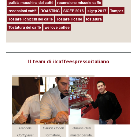
pulizia macchina del caffè
recensione miscele caffè
recensioni caffè
ROASTING
SIGEP 2016
sigep 2017
Tamper
Tostare i chicchi del caffè
Tostare il caffè
tostatura
Tostatura del caffè
we love coffee
Il team di ilcaffeespressoitaliano
Gabriele
Davide Cobelli
Simone Celli
formatore,
master barista,
Cortopassi