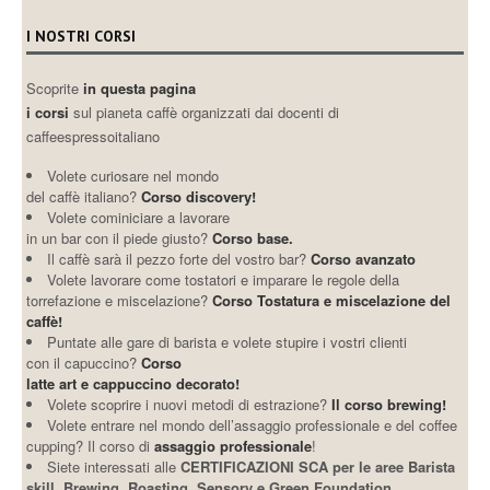
I NOSTRI CORSI
Scoprite
in questa pagina
i corsi
sul pianeta caffè organizzati dai docenti di
caffeespressoitaliano
Volete curiosare nel mondo
del caffè italiano?
Corso discovery!
Volete cominiciare a lavorare
in un bar con il piede giusto?
Corso base.
Il caffè sarà il pezzo forte del vostro bar?
Corso avanzato
Volete lavorare come tostatori e imparare le regole della
torrefazione e miscelazione?
Corso Tostatura e miscelazione del
caffè!
Puntate alle gare di barista e volete stupire i vostri clienti
con il capuccino?
Corso
latte art e cappuccino decorato!
Volete scoprire i nuovi metodi di estrazione?
Il corso brewing!
Volete entrare nel mondo dell’assaggio professionale e del coffee
cupping? Il corso di
assaggio professionale
!
Siete interessati alle
CERTIFICAZIONI SCA per le aree Barista
skill, Brewing, Roasting, Sensory e Green Foundation,