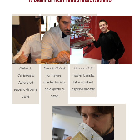
Gabriele
Davide Cobelli
Simone Celli
formatore,
master barista,
Cortopassi
master barista
latte artist ed
Autore ed
ed esperto di
esperto di caffè
esperto di bar e
caffè
caffè