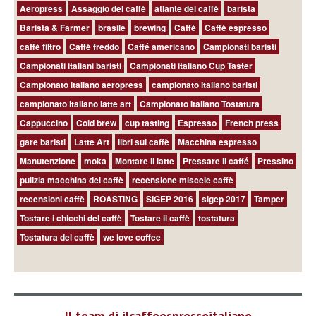
Aeropress
Assaggio del caffè
atlante del caffè
barista
Barista & Farmer
brasile
brewing
Caffè
Caffè espresso
caffè filtro
Caffè freddo
Caffé americano
Campionati baristi
Campionati italiani baristi
Campionati italiano Cup Taster
Campionato italiano aeropress
campionato italiano baristi
campionato italiano latte art
Campionato Italiano Tostatura
Cappuccino
Cold brew
cup tasting
Espresso
French press
gare baristi
Latte Art
libri sul caffè
Macchina espresso
Manutenzione
moka
Montare il latte
Pressare il caffé
Pressino
pulizia macchina del caffè
recensione miscele caffè
recensioni caffè
ROASTING
SIGEP 2016
sigep 2017
Tamper
Tostare i chicchi del caffè
Tostare il caffè
tostatura
Tostatura del caffè
we love coffee
Il team di ilcaffeespressoitaliano