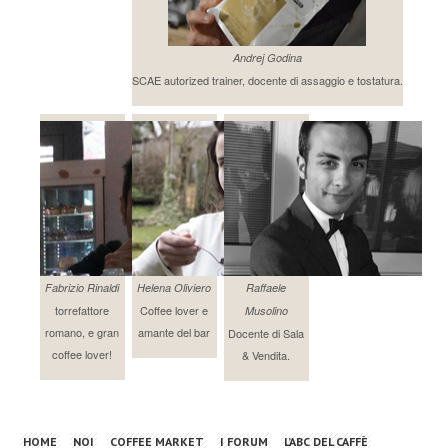
Andrej Godina
SCAE autorized trainer, docente di assaggio e tostatura.
Fabrizio Rinaldi
Helena Oliviero
Raffaele
torrefattore
Coffee lover e
Musolino
romano, e gran
amante del bar
Docente di Sala
coffee lover!
& Vendita.
HOME
NOI
COFFEE MARKET
I FORUM
L’ABC DEL CAFFÈ