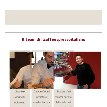
Il team di ilcaffeespressoitaliano
Gabriele
Davide Cobelli
Simone Celli
formatore,
master barista,
Cortopassi
master barista
latte artist ed
Autore ed