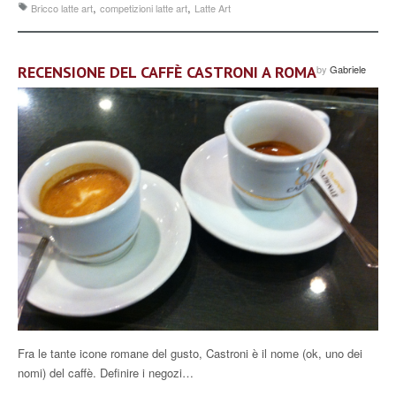
,
,
Bricco latte art
competizioni latte art
Latte Art
RECENSIONE DEL CAFFÈ CASTRONI A ROMA
by
Gabriele
Fra le tante icone romane del gusto, Castroni è il nome (ok, uno dei
nomi) del caffè. Definire i negozi…