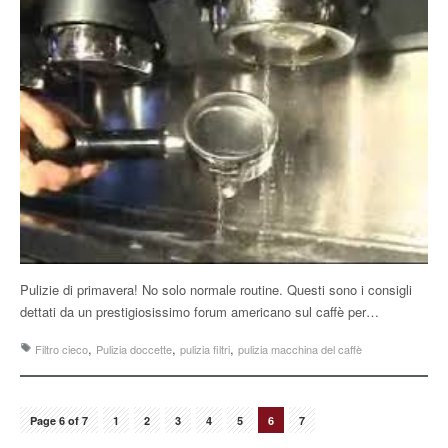
Pulizie di primavera! No solo normale routine. Questi sono i consigli
dettati da un prestigiosissimo forum americano sul caffè per…
,
,
,
Filtro cieco
Pulizia doccette
pulizia filtri
pulizia macchina del caffè
Page 6 of 7
1
2
3
4
5
6
7