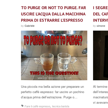
TO PURGE OR NOT TO PURGE. FAR
I SEGR
USCIRE L’ACQUA DALLA MACCHINA
DEL CAF
PRIMA DI ESTRARRE L’ESPRESSO
INTERV
by
Gabriele
by
simone
Al termine
Una piccola ma bella azione per preparare un
dell’intere
perfetto caffè espresso: far uscire un pochino
macinatura
d’acqua prima dell’estrazione. Purge o…
vi avevam
,
Fare il caffè espresso
tecnica barista