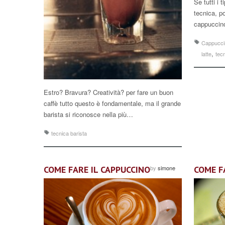
Se tutti i 
tecnica, p
cappucci
Cappucci
,
latte
tecn
Estro? Bravura? Creatività? per fare un buon
caffè tutto questo è fondamentale, ma il grande
barista si riconosce nella più…
tecnica barista
COME FARE IL CAPPUCCINO
by
simone
COME F