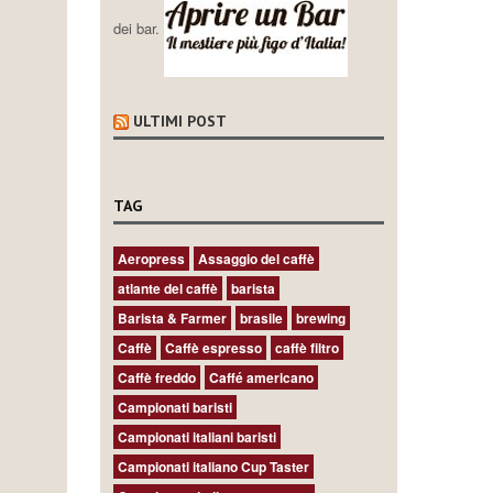
dei bar.
ULTIMI POST
TAG
Aeropress
Assaggio del caffè
atlante del caffè
barista
Barista & Farmer
brasile
brewing
Caffè
Caffè espresso
caffè filtro
Caffè freddo
Caffé americano
Campionati baristi
Campionati italiani baristi
Campionati italiano Cup Taster