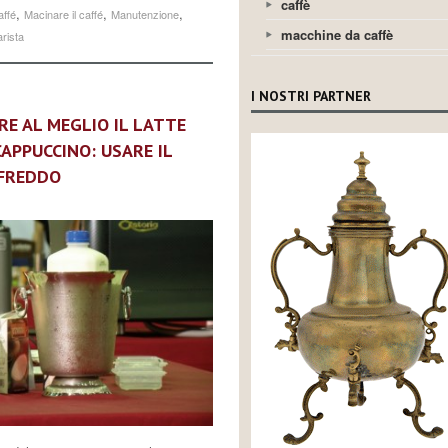
caffè
,
,
,
affé
Macinare il caffé
Manutenzione
macchine da caffè
arista
I NOSTRI PARTNER
E AL MEGLIO IL LATTE
CAPPUCCINO: USARE IL
FREDDO