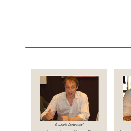
Gabriele Cortopassi
Autore ed esperto di bar e caffè
formato