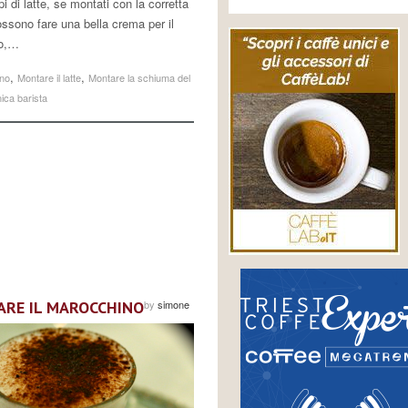
tipi di latte, se montati con la corretta
ossono fare una bella crema per il
no,…
,
,
no
Montare il latte
Montare la schiuma del
ica barista
ARE IL MAROCCHINO
by
simone