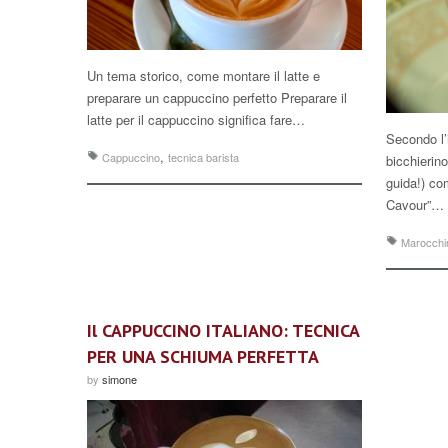
Un tema storico, come montare il latte e
preparare un cappuccino perfetto Preparare il
latte per il cappuccino significa fare…
Secondo l’i
,
Cappuccino
tecnica barista
bicchierino
guida!) co
Cavour”…
Marocchi
Il CAPPUCCINO ITALIANO: TECNICA
PER UNA SCHIUMA PERFETTA
by
simone