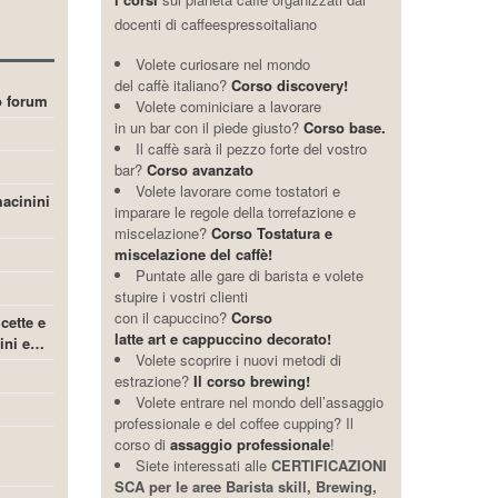
docenti di caffeespressoitaliano
Volete curiosare nel mondo
del caffè italiano?
Corso discovery!
ro forum
Volete cominiciare a lavorare
in un bar con il piede giusto?
Corso base.
Il caffè sarà il pezzo forte del vostro
bar?
Corso avanzato
Volete lavorare come tostatori e
acinini
imparare le regole della torrefazione e
miscelazione?
Corso Tostatura e
miscelazione del caffè!
Puntate alle gare di barista e volete
stupire i vostri clienti
con il capuccino?
Corso
icette e
latte art e cappuccino decorato!
cini e…
Volete scoprire i nuovi metodi di
estrazione?
Il corso brewing!
Volete entrare nel mondo dell’assaggio
professionale e del coffee cupping? Il
corso di
assaggio professionale
!
Siete interessati alle
CERTIFICAZIONI
SCA per le aree Barista skill, Brewing,