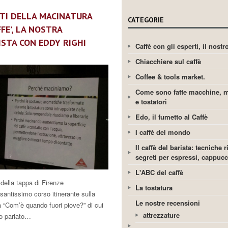
ETI DELLA MACINATURA
CATEGORIE
FE’, LA NOSTRA
ISTA CON EDDY RIGHI
Caffè con gli esperti, il nost
Chiacchiere sul caffè
Coffee & tools market.
Come sono fatte macchine, m
e tostatori
Edo, il fumetto al Caffè
I caffè del mondo
Il caffè del barista: tecniche r
segreti per espressi, cappuc
L'ABC del caffè
 della tappa di Firenze
La tostatura
ssantissimo corso itinerante sulla
Le nostre recensioni
 “Com’è quando fuori piove?” di cui
attrezzature
o parlato…