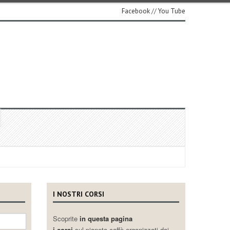
Facebook
//
You Tube
I NOSTRI CORSI
Scoprite
in questa pagina
i corsi
sul pianeta caffè organizzati dai