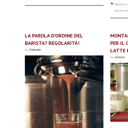
Macina-c
tecnica b
LA PAROLA D’ORDINE DEL
MONTAR
BARISTA? REGOLARITÀ!
PER IL 
by
Gabriele
LATTE 
by
simone