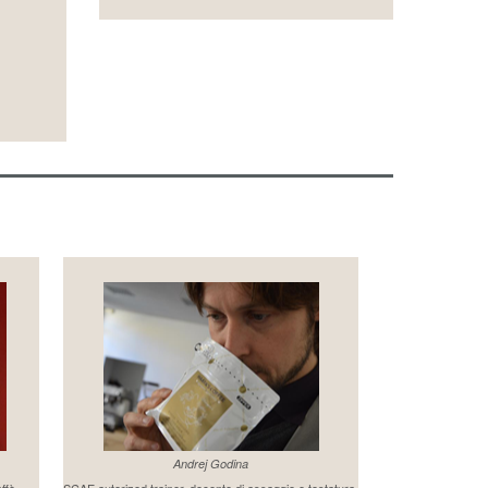
Andrej Godina
affè
SCAE autorized trainer, docente di assaggio e tostatura.