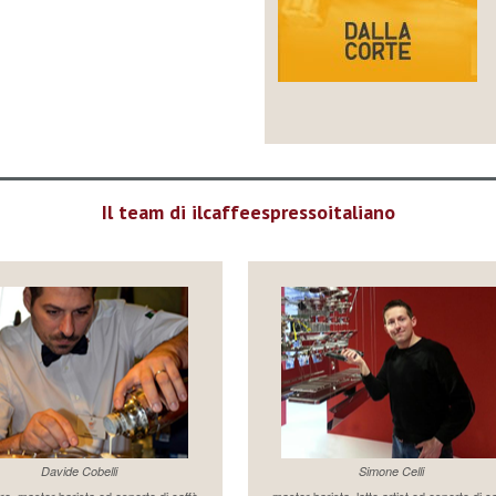
Il team di ilcaffeespressoitaliano
Davide Cobelli
Simone Celli
re, master barista ed esperto di caffè
master barista, latte artist ed esperto di c