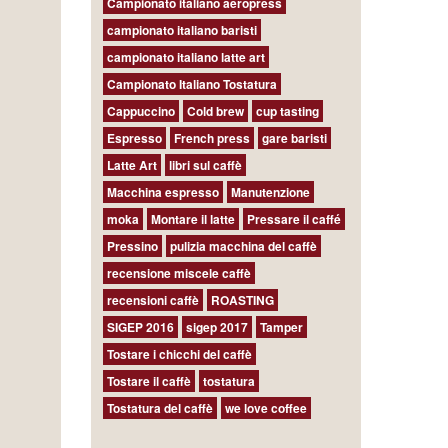
Campionato italiano aeropress
campionato italiano baristi
campionato italiano latte art
Campionato Italiano Tostatura
Cappuccino
Cold brew
cup tasting
Espresso
French press
gare baristi
Latte Art
libri sul caffè
Macchina espresso
Manutenzione
moka
Montare il latte
Pressare il caffé
Pressino
pulizia macchina del caffè
recensione miscele caffè
recensioni caffè
ROASTING
SIGEP 2016
sigep 2017
Tamper
Tostare i chicchi del caffè
Tostare il caffè
tostatura
Tostatura del caffè
we love coffee