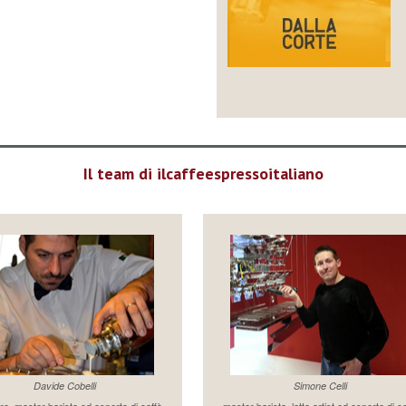
Il team di ilcaffeespressoitaliano
Davide Cobelli
Simone Celli
re, master barista ed esperto di caffè
master barista, latte artist ed esperto di c