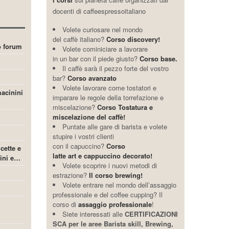
docenti di caffeespressoitaliano
Volete curiosare nel mondo
del caffè italiano?
Corso discovery!
ro forum
Volete cominiciare a lavorare
in un bar con il piede giusto?
Corso base.
Il caffè sarà il pezzo forte del vostro
bar?
Corso avanzato
Volete lavorare come tostatori e
acinini
imparare le regole della torrefazione e
miscelazione?
Corso Tostatura e
miscelazione del caffè!
Puntate alle gare di barista e volete
stupire i vostri clienti
con il capuccino?
Corso
icette e
latte art e cappuccino decorato!
cini e…
Volete scoprire i nuovi metodi di
estrazione?
Il corso brewing!
Volete entrare nel mondo dell’assaggio
professionale e del coffee cupping? Il
corso di
assaggio professionale
!
Siete interessati alle
CERTIFICAZIONI
SCA per le aree Barista skill, Brewing,