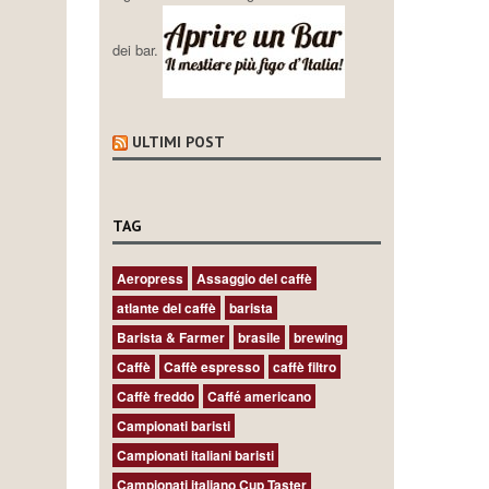
dei bar.
ULTIMI POST
TAG
Aeropress
Assaggio del caffè
atlante del caffè
barista
Barista & Farmer
brasile
brewing
Caffè
Caffè espresso
caffè filtro
Caffè freddo
Caffé americano
Campionati baristi
Campionati italiani baristi
Campionati italiano Cup Taster