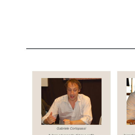
Gabriele Cortopassi
Autore ed esperto di bar e caffè
formato