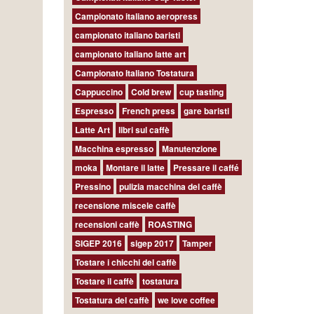
Campionato italiano aeropress
campionato italiano baristi
campionato italiano latte art
Campionato Italiano Tostatura
Cappuccino
Cold brew
cup tasting
Espresso
French press
gare baristi
Latte Art
libri sul caffè
Macchina espresso
Manutenzione
moka
Montare il latte
Pressare il caffé
Pressino
pulizia macchina del caffè
recensione miscele caffè
recensioni caffè
ROASTING
SIGEP 2016
sigep 2017
Tamper
Tostare i chicchi del caffè
Tostare il caffè
tostatura
Tostatura del caffè
we love coffee