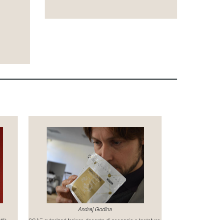
Andrej Godina
affè
SCAE autorized trainer, docente di assaggio e tostatura.