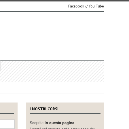
Facebook
//
You Tube
I NOSTRI CORSI
Scoprite
in questa pagina
i corsi
sul pianeta caffè organizzati dai