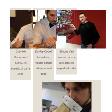
Gabriele
Davide Cobelli
Simone Celli
formatore,
master barista,
Cortopassi
master barista
latte artist ed
Autore ed
ed esperto di
esperto di caffè
esperto di bar e
caffè
caffè