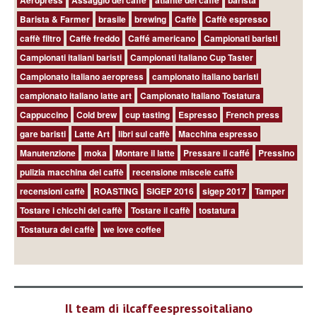
Barista & Farmer
brasile
brewing
Caffè
Caffè espresso
caffè filtro
Caffè freddo
Caffé americano
Campionati baristi
Campionati italiani baristi
Campionati italiano Cup Taster
Campionato italiano aeropress
campionato italiano baristi
campionato italiano latte art
Campionato Italiano Tostatura
Cappuccino
Cold brew
cup tasting
Espresso
French press
gare baristi
Latte Art
libri sul caffè
Macchina espresso
Manutenzione
moka
Montare il latte
Pressare il caffé
Pressino
pulizia macchina del caffè
recensione miscele caffè
recensioni caffè
ROASTING
SIGEP 2016
sigep 2017
Tamper
Tostare i chicchi del caffè
Tostare il caffè
tostatura
Tostatura del caffè
we love coffee
Il team di ilcaffeespressoitaliano