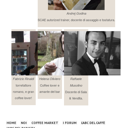
Andrej Godina
SCAE autorized trainer, docente di assaggio e tostatura.
Fabrizio Rinaldi
Helena Oliviero
Raffaele
torrefattore
Coffee lover e
Musolino
romano, e gran
amante del bar
Docente di Sala
coffee lover!
& Vendita.
HOME
NOI
COFFEE MARKET
I FORUM
L’ABC DEL CAFFÈ