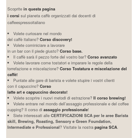
Scoprite
in questa pagina
i corsi
sul pianeta caffè organizzati dai docenti di
caffeespressoitaliano
Volete curiosare nel mondo
del caffè italiano?
Corso discovery!
Volete cominiciare a lavorare
in un bar con il piede giusto?
Corso base.
Il caffè sarà il pezzo forte del vostro bar?
Corso avanzato
Volete lavorare come tostatori e imparare le regole della
torrefazione e miscelazione?
Corso Tostatura e miscelazione del
caffè!
Puntate alle gare di barista e volete stupire i vostri clienti
con il capuccino?
Corso
latte art e cappuccino decorato!
Volete scoprire i nuovi metodi di estrazione?
Il corso brewing!
Volete entrare nel mondo dell’assaggio professionale e del coffee
cupping? Il corso di
assaggio professionale
!
Siete interessati alle
CERTIFICAZIONI SCA per le aree Barista
skill, Brewing, Roasting, Sensory e Green Foundation,
Intermediate e Professional
? Visitate la nostra
pagina SCA
.