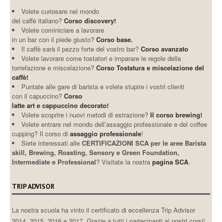
Volete curiosare nel mondo
del caffè italiano?
Corso discovery!
Volete cominiciare a lavorare
in un bar con il piede giusto?
Corso base.
Il caffè sarà il pezzo forte del vostro bar?
Corso avanzato
Volete lavorare come tostatori e imparare le regole della
torrefazione e miscelazione?
Corso Tostatura e miscelazione del
caffè!
Puntate alle gare di barista e volete stupire i vostri clienti
con il capuccino?
Corso
latte art e cappuccino decorato!
Volete scoprire i nuovi metodi di estrazione?
Il corso brewing!
Volete entrare nel mondo dell’assaggio professionale e del coffee
cupping? Il corso di
assaggio professionale
!
Siete interessati alle
CERTIFICAZIONI SCA per le aree Barista
skill, Brewing, Roasting, Sensory e Green Foundation,
Intermediate e Professional
? Visitate la nostra
pagina SCA
.
TRIP ADVISOR
La nostra scuola ha vinto il certificato di eccellenza Trip Advisor
2014, 2015, 2016 e 2017. Grazie a tutti i partecipanti ai nostri corsi!