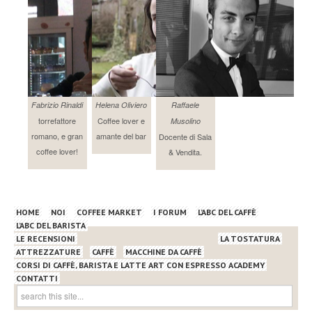
Fabrizio Rinaldi
Helena Oliviero
Raffaele
torrefattore
Coffee lover e
Musolino
romano, e gran
amante del bar
Docente di Sala
coffee lover!
& Vendita.
HOME
NOI
COFFEE MARKET
I FORUM
L’ABC DEL CAFFÈ
L’ABC DEL BARISTA
LE RECENSIONI
LA TOSTATURA
ATTREZZATURE
CAFFÈ
MACCHINE DA CAFFÈ
CORSI DI CAFFÈ, BARISTA E LATTE ART CON ESPRESSO ACADEMY
CONTATTI