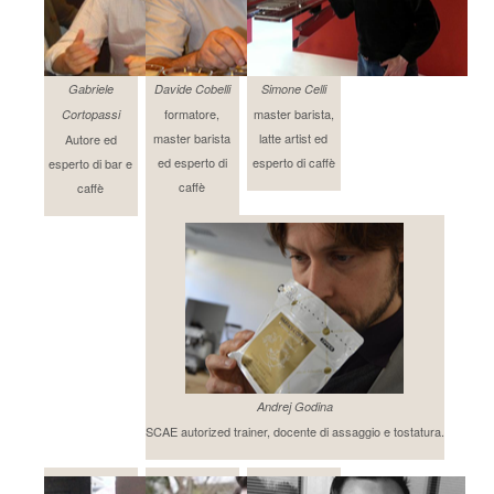
Gabriele
Davide Cobelli
Simone Celli
formatore,
master barista,
Cortopassi
master barista
latte artist ed
Autore ed
ed esperto di
esperto di caffè
esperto di bar e
caffè
caffè
Andrej Godina
SCAE autorized trainer, docente di assaggio e tostatura.