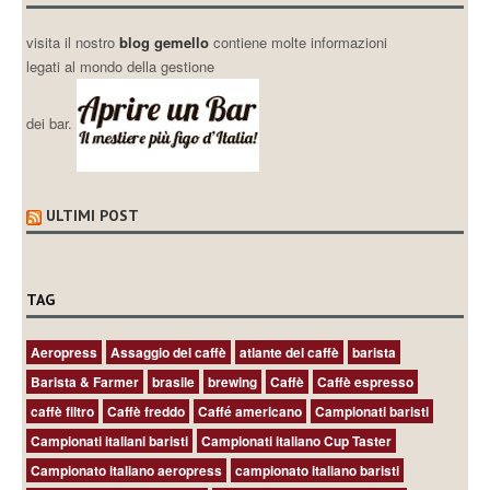
visita il nostro
blog gemello
contiene molte informazioni
legati al mondo della gestione
dei bar.
ULTIMI POST
TAG
Aeropress
Assaggio del caffè
atlante del caffè
barista
Barista & Farmer
brasile
brewing
Caffè
Caffè espresso
caffè filtro
Caffè freddo
Caffé americano
Campionati baristi
Campionati italiani baristi
Campionati italiano Cup Taster
Campionato italiano aeropress
campionato italiano baristi