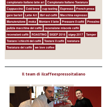
campionato italiano latte art
Campionato Italiano Tostatura
Cappuccino
Cold brew
cup tasting
Espresso
French press
gare baristi
Latte Art
libri sul caffè
Macchina espresso
Manutenzione
moka
Montare il latte
Pressare il caffé
Pressino
pulizia macchina del caffè
recensione miscele caffè
recensioni caffè
ROASTING
SIGEP 2016
sigep 2017
Tamper
Tostare i chicchi del caffè
Tostare il caffè
tostatura
Tostatura del caffè
we love coffee
Il team di ilcaffeespressoitaliano