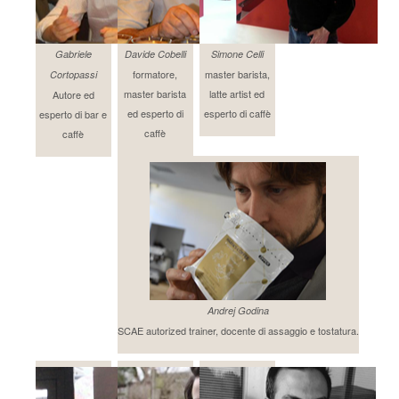
Gabriele
Davide Cobelli
Simone Celli
formatore,
master barista,
Cortopassi
master barista
latte artist ed
Autore ed
ed esperto di
esperto di caffè
esperto di bar e
caffè
caffè
Andrej Godina
SCAE autorized trainer, docente di assaggio e tostatura.