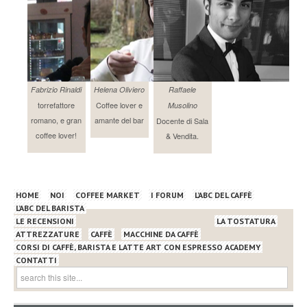
Fabrizio Rinaldi
Helena Oliviero
Raffaele
torrefattore
Coffee lover e
Musolino
romano, e gran
amante del bar
Docente di Sala
coffee lover!
& Vendita.
HOME
NOI
COFFEE MARKET
I FORUM
L’ABC DEL CAFFÈ
L’ABC DEL BARISTA
LE RECENSIONI
LA TOSTATURA
ATTREZZATURE
CAFFÈ
MACCHINE DA CAFFÈ
CORSI DI CAFFÈ, BARISTA E LATTE ART CON ESPRESSO ACADEMY
CONTATTI