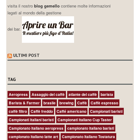
visita il nostro
blog gemello
contiene molte informazioni
legati al mondo della gestione
dei bar.
ULTIMI POST
TAG
Aeropress
Assaggio del caffè
atlante del caffè
barista
Barista & Farmer
brasile
brewing
Caffè
Caffè espresso
caffè filtro
Caffè freddo
Caffé americano
Campionati baristi
Campionati italiani baristi
Campionati italiano Cup Taster
Campionato italiano aeropress
campionato italiano baristi
campionato italiano latte art
Campionato Italiano Tostatura