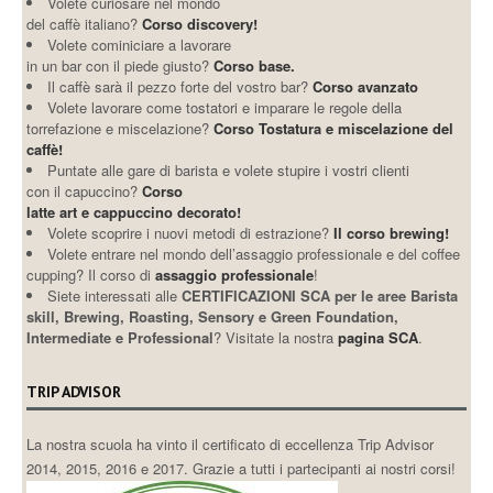
Volete curiosare nel mondo
del caffè italiano?
Corso discovery!
Volete cominiciare a lavorare
in un bar con il piede giusto?
Corso base.
Il caffè sarà il pezzo forte del vostro bar?
Corso avanzato
Volete lavorare come tostatori e imparare le regole della
torrefazione e miscelazione?
Corso Tostatura e miscelazione del
caffè!
Puntate alle gare di barista e volete stupire i vostri clienti
con il capuccino?
Corso
latte art e cappuccino decorato!
Volete scoprire i nuovi metodi di estrazione?
Il corso brewing!
Volete entrare nel mondo dell’assaggio professionale e del coffee
cupping? Il corso di
assaggio professionale
!
Siete interessati alle
CERTIFICAZIONI SCA per le aree Barista
skill, Brewing, Roasting, Sensory e Green Foundation,
Intermediate e Professional
? Visitate la nostra
pagina SCA
.
TRIP ADVISOR
La nostra scuola ha vinto il certificato di eccellenza Trip Advisor
2014, 2015, 2016 e 2017. Grazie a tutti i partecipanti ai nostri corsi!