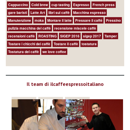
Cappuccino
Cold brew
cup tasting
Espresso
French press
gare baristi
Latte Art
libri sul caffè
Macchina espresso
Manutenzione
moka
Montare il latte
Pressare il caffé
Pressino
pulizia macchina del caffè
recensione miscele caffè
recensioni caffè
ROASTING
SIGEP 2016
sigep 2017
Tamper
Tostare i chicchi del caffè
Tostare il caffè
tostatura
Tostatura del caffè
we love coffee
Il team di ilcaffeespressoitaliano