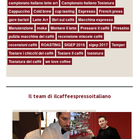
campionato italiano latte art
Campionato Italiano Tostatura
Cappuccino
Cold brew
cup tasting
Espresso
French press
gare baristi
Latte Art
libri sul caffè
Macchina espresso
Manutenzione
moka
Montare il latte
Pressare il caffé
Pressino
pulizia macchina del caffè
recensione miscele caffè
recensioni caffè
ROASTING
SIGEP 2016
sigep 2017
Tamper
Tostare i chicchi del caffè
Tostare il caffè
tostatura
Tostatura del caffè
we love coffee
Il team di ilcaffeespressoitaliano