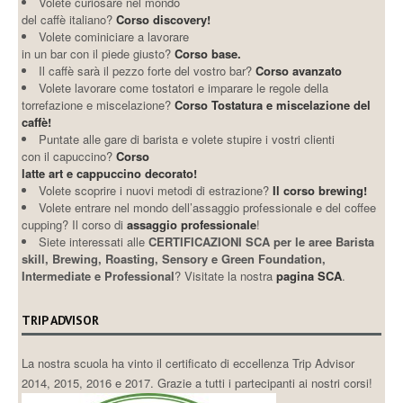
Volete curiosare nel mondo
del caffè italiano?
Corso discovery!
Volete cominiciare a lavorare
in un bar con il piede giusto?
Corso base.
Il caffè sarà il pezzo forte del vostro bar?
Corso avanzato
Volete lavorare come tostatori e imparare le regole della
torrefazione e miscelazione?
Corso Tostatura e miscelazione del
caffè!
Puntate alle gare di barista e volete stupire i vostri clienti
con il capuccino?
Corso
latte art e cappuccino decorato!
Volete scoprire i nuovi metodi di estrazione?
Il corso brewing!
Volete entrare nel mondo dell’assaggio professionale e del coffee
cupping? Il corso di
assaggio professionale
!
Siete interessati alle
CERTIFICAZIONI SCA per le aree Barista
skill, Brewing, Roasting, Sensory e Green Foundation,
Intermediate e Professional
? Visitate la nostra
pagina SCA
.
TRIP ADVISOR
La nostra scuola ha vinto il certificato di eccellenza Trip Advisor
2014, 2015, 2016 e 2017. Grazie a tutti i partecipanti ai nostri corsi!