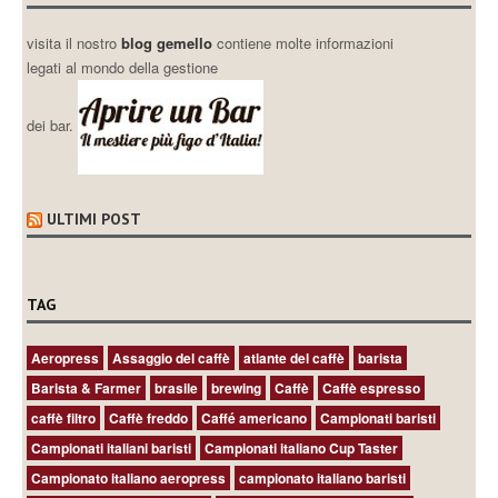
visita il nostro
blog gemello
contiene molte informazioni
legati al mondo della gestione
dei bar.
ULTIMI POST
TAG
Aeropress
Assaggio del caffè
atlante del caffè
barista
Barista & Farmer
brasile
brewing
Caffè
Caffè espresso
caffè filtro
Caffè freddo
Caffé americano
Campionati baristi
Campionati italiani baristi
Campionati italiano Cup Taster
Campionato italiano aeropress
campionato italiano baristi