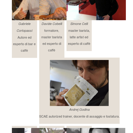
Gabriele
Davide Cobelli
Simone Celli
formatore,
master barista,
Cortopassi
master barista
latte artist ed
Autore ed
ed esperto di
esperto di caffè
esperto di bar e
caffè
caffè
Andrej Godina
SCAE autorized trainer, docente di assaggio e tostatura.