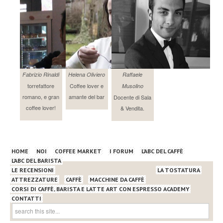
Fabrizio Rinaldi
Helena Oliviero
Raffaele
torrefattore
Coffee lover e
Musolino
romano, e gran
amante del bar
Docente di Sala
coffee lover!
& Vendita.
HOME
NOI
COFFEE MARKET
I FORUM
L’ABC DEL CAFFÈ
L’ABC DEL BARISTA
LE RECENSIONI
LA TOSTATURA
ATTREZZATURE
CAFFÈ
MACCHINE DA CAFFÈ
CORSI DI CAFFÈ, BARISTA E LATTE ART CON ESPRESSO ACADEMY
CONTATTI