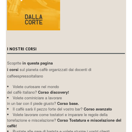
I NOSTRI CORSI
Scoprite
in questa pagina
i corsi
sul pianeta caffè organizzati dai docenti di
caffeespressoitaliano
Volete curiosare nel mondo
del caffè italiano?
Corso discovery!
Volete cominiciare a lavorare
in un bar con il piede giusto?
Corso base.
Il caffè sarà il pezzo forte del vostro bar?
Corso avanzato
Volete lavorare come tostatori e imparare le regole della
torrefazione e miscelazione?
Corso Tostatura e miscelazione del
caffè!
Puntate alle gare di barista e volete stupire i vostri clienti