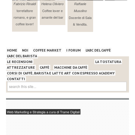
Fabrizio Rinaldi
Helena Oliviero
Raffaele
torrefattore
Coffee lover e
Musolino
romano, e gran
amante del bar
Docente di Sala
coffee lover!
& Vendita.
HOME
NOI
COFFEE MARKET
I FORUM
L’ABC DEL CAFFÈ
L’ABC DEL BARISTA
LE RECENSIONI
LA TOSTATURA
ATTREZZATURE
CAFFÈ
MACCHINE DA CAFFÈ
CORSI DI CAFFÈ, BARISTA E LATTE ART CON ESPRESSO ACADEMY
CONTATTI
Web Marketing e Strategia a cura di Trame Digitali