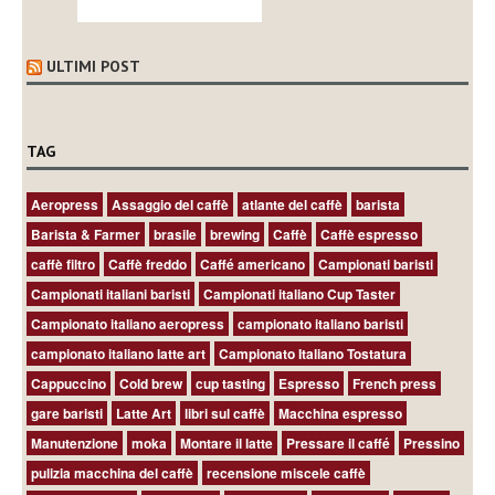
ULTIMI POST
TAG
Aeropress
Assaggio del caffè
atlante del caffè
barista
Barista & Farmer
brasile
brewing
Caffè
Caffè espresso
caffè filtro
Caffè freddo
Caffé americano
Campionati baristi
Campionati italiani baristi
Campionati italiano Cup Taster
Campionato italiano aeropress
campionato italiano baristi
campionato italiano latte art
Campionato Italiano Tostatura
Cappuccino
Cold brew
cup tasting
Espresso
French press
gare baristi
Latte Art
libri sul caffè
Macchina espresso
Manutenzione
moka
Montare il latte
Pressare il caffé
Pressino
pulizia macchina del caffè
recensione miscele caffè