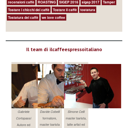
recensioni caffè
ROASTING
SIGEP 2016
sigep 2017
Tamper
Tostare i chicchi del caffè
Tostare il caffè
tostatura
Tostatura del caffè
we love coffee
Il team di ilcaffeespressoitaliano
Gabriele
Davide Cobelli
Simone Celli
formatore,
master barista,
Cortopassi
master barista
latte artist ed
Autore ed