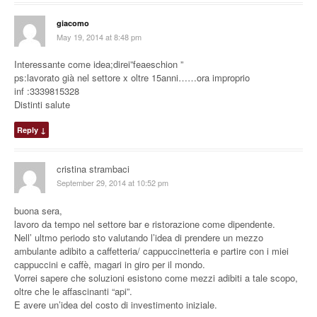
giacomo
May 19, 2014 at 8:48 pm
Interessante come idea;direi”feaeschion ”
ps:lavorato già nel settore x oltre 15anni……ora improprio
inf :3339815328
Distinti salute
Reply
↓
cristina strambaci
September 29, 2014 at 10:52 pm
buona sera,
lavoro da tempo nel settore bar e ristorazione come dipendente.
Nell’ ultmo periodo sto valutando l’idea di prendere un mezzo
ambulante adibito a caffetteria/ cappuccinetteria e partire con i miei
cappuccini e caffè, magari in giro per il mondo.
Vorrei sapere che soluzioni esistono come mezzi adibiti a tale scopo,
oltre che le affascinanti “api”.
E avere un’idea del costo di investimento iniziale.