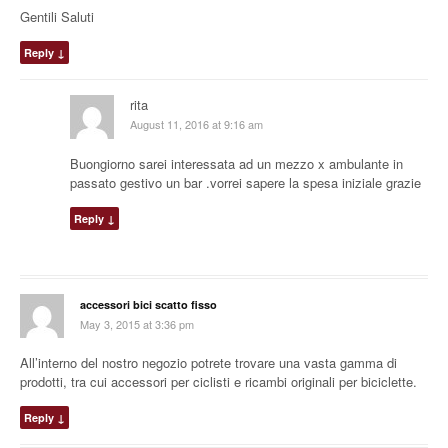
Gentili Saluti
Reply
↓
rita
August 11, 2016 at 9:16 am
Buongiorno sarei interessata ad un mezzo x ambulante in
passato gestivo un bar .vorrei sapere la spesa iniziale grazie
Reply
↓
accessori bici scatto fisso
May 3, 2015 at 3:36 pm
All’interno del nostro negozio potrete trovare una vasta gamma di
prodotti, tra cui accessori per ciclisti e ricambi originali per biciclette.
Reply
↓