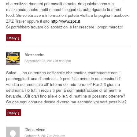
che realizza rimorchi per cavalli e moto, da qualche anno sta
realizzando anche molti rimorchi leggeri da auto riguardo lo street
food. Se volete avere informazioni potete visitare la pagina Facebook
ZPZ Trailer oppure il sito
http://www.zpz.it
Si potrebbero trovare collaborazioni e far crescere i propri mercati!
Reply
↓
Alessandro
September 23, 2017 at 8:29 pm
Salve ….ho un terreno edificabile che confina esattamente con il
parcheggio di una discoteca…è possibile avere le concessioni di
vendita commerciale all’ interno del mio terreno? Per 2-3 giorni a
settimana Ho tutti i requisiti per la somministrazione di alimenti e
bevande…Gli orari fino alle 4 o le 5 di mattina si possono ottenere?
So che ogni comune decide diverso ma secondo voi sarà possibile?
Reply
↓
Diana elena
October 8, 2017 at 2:44 pm