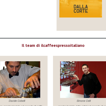
Il team di ilcaffeespressoitaliano
Davide Cobelli
Simone Celli
re, master barista ed esperto di caffè
master barista, latte artist ed esperto di c