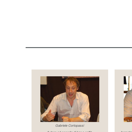
Gabriele Cortopassi
Autore ed esperto di bar e caffè
formato