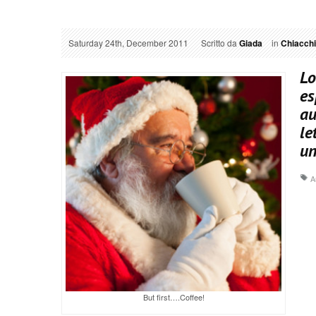
Saturday 24th, December 2011
Scritto da
Giada
in
Chiacchi
Lo
es
au
le
un
A
But first….Coffee!