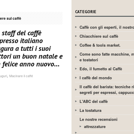
CATEGORIE
ere sul caffè
Caffè con gli esperti, il nost
 staff del caffè
Chiacchiere sul caffè
presso italiano
Coffee & tools market.
gura a tutti i suoi
Come sono fatte macchine, m
ttori un buon natale e
e tostatori
 felice anno nuovo…
Edo, il fumetto al Caffè
,
uguri
Macinare il caffé
I caffè del mondo
Il caffè del barista: tecniche r
segreti per espressi, cappuc
L'ABC del caffè
La tostatura
Le nostre recensioni
attrezzature