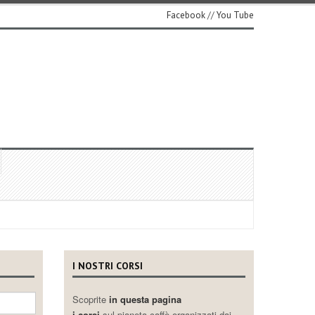
Facebook
//
You Tube
I NOSTRI CORSI
Scoprite
in questa pagina
i corsi
sul pianeta caffè organizzati dai