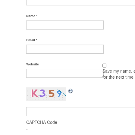
Name
*
Email
*
Website
Save my name, em
for the next tim
CAPTCHA Code
*