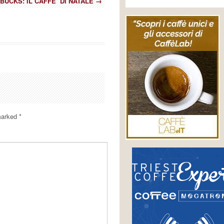
BUCKS: IL CAFFE’ DI NATALE
→
 marked
*