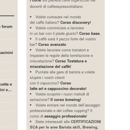
docenti di caffeespressoitaliano
Volete curiosare nel mondo
del caffè italiano?
Corso discovery!
ro forum
Volete cominiciare a lavorare
in un bar con il piede giusto?
Corso base.
Il caffè sarà il pezzo forte del vostro
bar?
Corso avanzato
Volete lavorare come tostatori e
acinini
imparare le regole della torrefazione e
miscelazione?
Corso Tostatura e
miscelazione del caffè!
Puntate alle gare di barista e volete
stupire i vostri clienti
con il capuccino?
Corso
icette e
latte art e cappuccino decorato!
cini e…
Volete scoprire i nuovi metodi di
estrazione?
Il corso brewing!
Volete entrare nel mondo dell’assaggio
professionale e del coffee cupping? Il
corso di
assaggio professionale
!
Siete interessati alle
CERTIFICAZIONI
SCA per le aree Barista skill, Brewing,