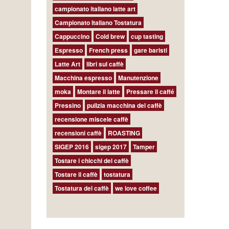
campionato italiano latte art
Campionato Italiano Tostatura
Cappuccino
Cold brew
cup tasting
Espresso
French press
gare baristi
Latte Art
libri sul caffè
Macchina espresso
Manutenzione
moka
Montare il latte
Pressare il caffé
Pressino
pulizia macchina del caffè
recensione miscele caffè
recensioni caffè
ROASTING
SIGEP 2016
sigep 2017
Tamper
Tostare i chicchi del caffè
Tostare il caffè
tostatura
Tostatura del caffè
we love coffee