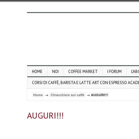
HOME
NOI
COFFEE MARKET
I FORUM
L’AB
CORSI DI CAFFÈ, BARISTA E LATTE ART CON ESPRESSO ACA
Home
→
Chiacchiere sul caffè
→ AUGURI!!!
AUGURI!!!