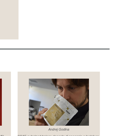
Andrej Godina
affè
SCAE autorized trainer, docente di assaggio e tostatura.