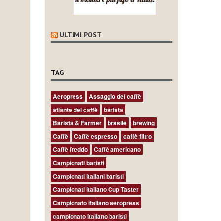
ULTIMI POST
TAG
Aeropress
Assaggio del caffè
atlante del caffè
barista
Barista & Farmer
brasile
brewing
Caffè
Caffè espresso
caffè filtro
Caffè freddo
Caffé americano
Campionati baristi
Campionati italiani baristi
Campionati italiano Cup Taster
Campionato italiano aeropress
campionato italiano baristi