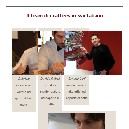
Il team di ilcaffeespressoitaliano
Gabriele
Davide Cobelli
Simone Celli
formatore,
master barista,
Cortopassi
master barista
latte artist ed
Autore ed
ed esperto di
esperto di caffè
esperto di bar e
caffè
caffè