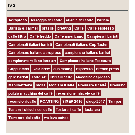
TAG
Aeropress
Assaggio del caffè
atlante del caffè
barista
Barista & Farmer
brasile
brewing
Caffè
Caffè espresso
caffè filtro
Caffè freddo
Caffé americano
Campionati baristi
Campionati italiani baristi
Campionati italiano Cup Taster
Campionato italiano aeropress
campionato italiano baristi
campionato italiano latte art
Campionato Italiano Tostatura
Cappuccino
Cold brew
cup tasting
Espresso
French press
gare baristi
Latte Art
libri sul caffè
Macchina espresso
Manutenzione
moka
Montare il latte
Pressare il caffé
Pressino
pulizia macchina del caffè
recensione miscele caffè
recensioni caffè
ROASTING
SIGEP 2016
sigep 2017
Tamper
Tostare i chicchi del caffè
Tostare il caffè
tostatura
Tostatura del caffè
we love coffee