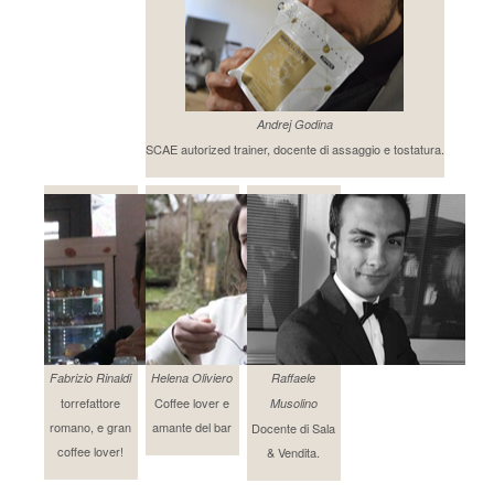
Andrej Godina
SCAE autorized trainer, docente di assaggio e tostatura.
Fabrizio Rinaldi
Helena Oliviero
Raffaele
torrefattore
Coffee lover e
Musolino
romano, e gran
amante del bar
Docente di Sala
coffee lover!
& Vendita.