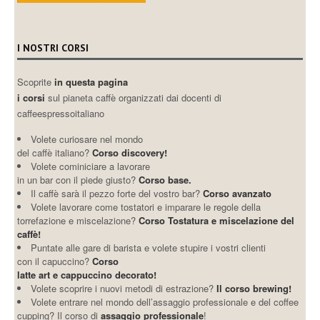
I NOSTRI CORSI
Scoprite
in questa pagina
i corsi
sul pianeta caffè organizzati dai docenti di
caffeespressoitaliano
Volete curiosare nel mondo
del caffè italiano?
Corso discovery!
Volete cominiciare a lavorare
in un bar con il piede giusto?
Corso base.
Il caffè sarà il pezzo forte del vostro bar?
Corso avanzato
Volete lavorare come tostatori e imparare le regole della
torrefazione e miscelazione?
Corso Tostatura e miscelazione del
caffè!
Puntate alle gare di barista e volete stupire i vostri clienti
con il capuccino?
Corso
latte art e cappuccino decorato!
Volete scoprire i nuovi metodi di estrazione?
Il corso brewing!
Volete entrare nel mondo dell’assaggio professionale e del coffee
cupping? Il corso di
assaggio professionale
!