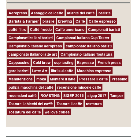
Aeropress
Assaggio del caffè
atlante del caffè
barista
Barista & Farmer
brasile
brewing
Caffè
Caffè espresso
caffè filtro
Caffè freddo
Caffé americano
Campionati baristi
Campionati italiani baristi
Campionati italiano Cup Taster
Campionato italiano aeropress
campionato italiano baristi
campionato italiano latte art
Campionato Italiano Tostatura
Cappuccino
Cold brew
cup tasting
Espresso
French press
gare baristi
Latte Art
libri sul caffè
Macchina espresso
Manutenzione
moka
Montare il latte
Pressare il caffé
Pressino
pulizia macchina del caffè
recensione miscele caffè
recensioni caffè
ROASTING
SIGEP 2016
sigep 2017
Tamper
Tostare i chicchi del caffè
Tostare il caffè
tostatura
Tostatura del caffè
we love coffee