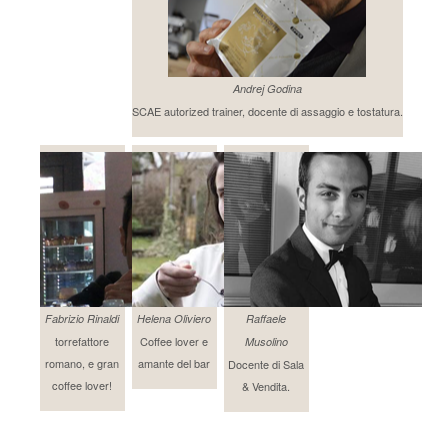
Andrej Godina
SCAE autorized trainer, docente di assaggio e tostatura.
Fabrizio Rinaldi
Helena Oliviero
Raffaele
torrefattore
Coffee lover e
Musolino
romano, e gran
amante del bar
Docente di Sala
coffee lover!
& Vendita.