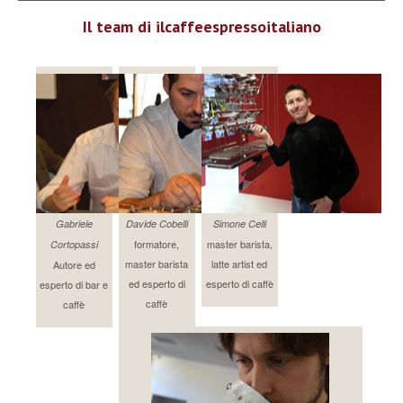
Il team di ilcaffeespressoitaliano
Gabriele
Davide Cobelli
Simone Celli
formatore,
master barista,
Cortopassi
master barista
latte artist ed
Autore ed
ed esperto di
esperto di caffè
esperto di bar e
caffè
caffè