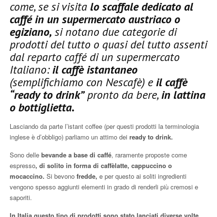
come, se si visita
lo scaffale dedicato al
caffé in un supermercato austriaco o
egiziano,
si notano due categorie di
prodotti del tutto o quasi del tutto assenti
dal reparto caffé di un supermercato
Italiano:
il caffè istantaneo
(semplifichiamo con Nescafè) e
il caffè
“ready to drink”
pronto da bere,
in lattina
o bottiglietta.
Lasciando da parte l’istant coffee (per questi prodotti la terminologia
inglese è d’obbligo) parliamo un attimo dei
ready to drink.
Sono delle
bevande a base di caffé
, raramente proposte come
espresso
, di solito in forma di caffèlatte, cappuccino o
mocaccino.
Si bevono
fredde,
e per questo ai soliti ingredienti
vengono spesso aggiunti elementi in grado di renderli più cremosi e
saporiti.
In Italia questo tipo di prodotti sono stato lanciati diverse volte,