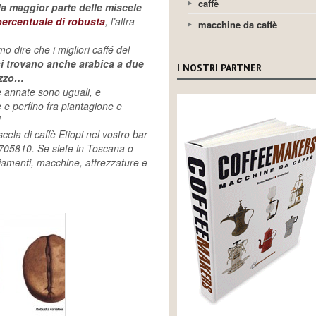
caffè
la maggior parte delle miscele
percentuale di robusta
, l’altra
macchine da caffè
o dire che i migliori caffé del
si trovano anche arabica a due
I NOSTRI PARTNER
ezzo…
le annate sono uguali, e
 e perfino fra piantagione e
!
ela di caffè Etiopi nel vostro bar
705810. Se siete in Toscana o
iamenti, macchine, attrezzature e