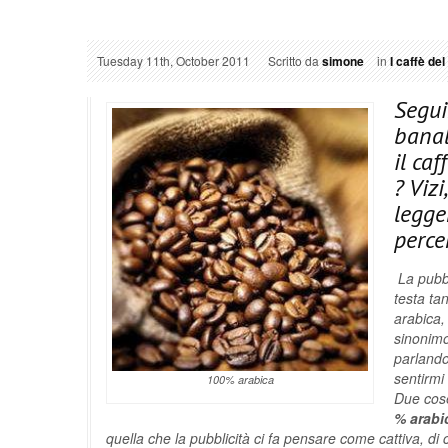
Tuesday 11th, October 2011
Scritto da
simone
in
I caffè de
Segui
banal
il ca
? Vizi
legge
perce
La pubbl
testa ta
arabica,
sinonimo
parlando
sentirmi
100% arabica
Due cose
% arabi
quella che la pubblicità ci fa pensare come cattiva, d