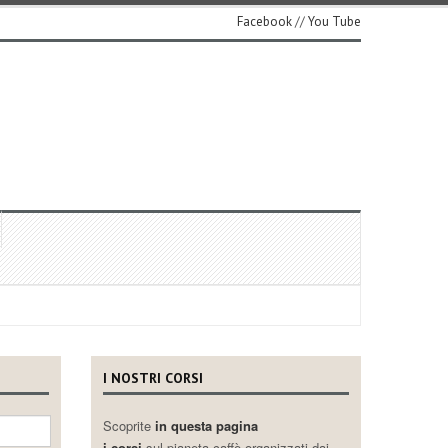
Facebook
//
You Tube
I NOSTRI CORSI
Scoprite
in questa pagina
i corsi
sul pianeta caffè organizzati dai