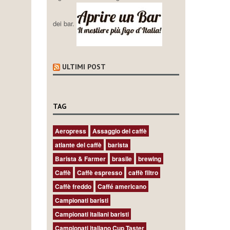
dei bar.
ULTIMI POST
TAG
Aeropress
Assaggio del caffè
atlante del caffè
barista
Barista & Farmer
brasile
brewing
Caffè
Caffè espresso
caffè filtro
Caffè freddo
Caffé americano
Campionati baristi
Campionati italiani baristi
Campionati italiano Cup Taster