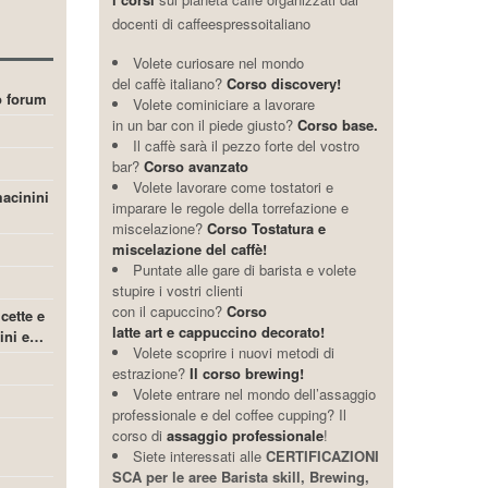
docenti di caffeespressoitaliano
Volete curiosare nel mondo
del caffè italiano?
Corso discovery!
ro forum
Volete cominiciare a lavorare
in un bar con il piede giusto?
Corso base.
Il caffè sarà il pezzo forte del vostro
bar?
Corso avanzato
Volete lavorare come tostatori e
acinini
imparare le regole della torrefazione e
miscelazione?
Corso Tostatura e
miscelazione del caffè!
Puntate alle gare di barista e volete
stupire i vostri clienti
con il capuccino?
Corso
icette e
latte art e cappuccino decorato!
cini e…
Volete scoprire i nuovi metodi di
estrazione?
Il corso brewing!
Volete entrare nel mondo dell’assaggio
professionale e del coffee cupping? Il
corso di
assaggio professionale
!
Siete interessati alle
CERTIFICAZIONI
SCA per le aree Barista skill, Brewing,