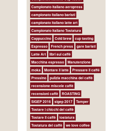
Campionato italiano aeropress
campionato italiano baristi
campionato italiano latte art
Campionato Italiano Tostatura
Cappuccino
Cold brew
cup tasting
Espresso
French press
gare baristi
Latte Art
libri sul caffè
Macchina espresso
Manutenzione
moka
Montare il latte
Pressare il caffé
Pressino
pulizia macchina del caffè
recensione miscele caffè
recensioni caffè
ROASTING
SIGEP 2016
sigep 2017
Tamper
Tostare i chicchi del caffè
Tostare il caffè
tostatura
Tostatura del caffè
we love coffee