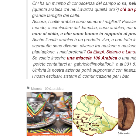
Chi ha un minimo di conoscenza del campo lo sa,
nel
(quanta arabica c’è nel Lavazza qualità oro?)
c’è un 
grande famiglia del caffé.
Ancora, i caffé arabica sono sempre i migliori? Possiam
mondo, a cominciare dal Jamaica, sono arabica, ma
euro al chilo, e che sono buone in rapporto al pr
Anche il caffé arabica è un prodotto vivo, e non tutte 
sopratutto sono diverse, diverse fra nazione e nazione
piantagione. I miei preferiti?
Gli Etiopi, Sidamo e Limu
Se volete inserire
una miscela 100 Arabica
o una misc
potete contattarci a:
gabriele@mokaflor.it
o al 331 8
Umbria la nostra azienda potrà supportarvi con finanz
i nostri esclusivi sistemi di comunicazione per i bar.
Miscela 100% arabica