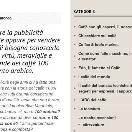
CATEGORIE
l mondo
Caffè con gli esperti, il nost
re la pubblicità
Chiacchiere sul caffè
e oppure per vendere
Coffee & tools market.
ffé bisogna conoscerlo
Come sono fatte macchine, m
, virtù, meraviglie e
e tostatori
nde del caffé 100
Edo, il fumetto al Caffè
nto arabica.
I caffè del mondo
icità negli anni ci ha fatto una
Il caffè del barista: tecniche r
nta con la storia del caffé 100%
segreti per espressi, cappuc
 che tutti oramai considerano
 di qualità, tanto che non è raro,
L'ABC del caffè
 del Jamaica Blue Mountain,
La tostatura
 chiedere: si, ma è
100 arabica?
 di base da dire: se
non è 100
Le nostre recensioni
ca cos’è?
L’altra percentuale,
attrezzature
i cosa è composta?