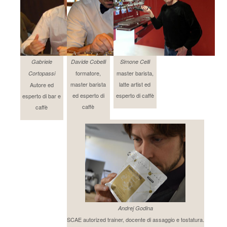
Gabriele
Davide Cobelli
Simone Celli
formatore,
master barista,
Cortopassi
master barista
latte artist ed
Autore ed
ed esperto di
esperto di caffè
esperto di bar e
caffè
caffè
Andrej Godina
SCAE autorized trainer, docente di assaggio e tostatura.