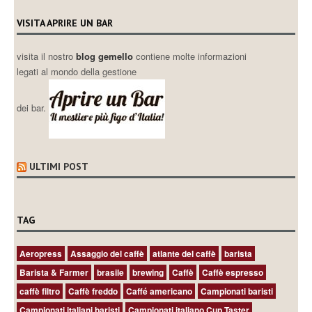
VISITA APRIRE UN BAR
visita il nostro
blog gemello
contiene molte informazioni
legati al mondo della gestione
dei bar.
ULTIMI POST
TAG
Aeropress
Assaggio del caffè
atlante del caffè
barista
Barista & Farmer
brasile
brewing
Caffè
Caffè espresso
caffè filtro
Caffè freddo
Caffé americano
Campionati baristi
Campionati italiani baristi
Campionati italiano Cup Taster