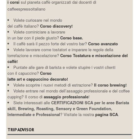
i corsi
sul pianeta caffè organizzati dai docenti di
caffeespressoitaliano
Volete curiosare nel mondo
del caffè italiano?
Corso discovery!
Volete cominiciare a lavorare
in un bar con il piede giusto?
Corso base.
Il caffè sarà il pezzo forte del vostro bar?
Corso avanzato
Volete lavorare come tostatori e imparare le regole della
torrefazione e miscelazione?
Corso Tostatura e miscelazione del
caffè!
Puntate alle gare di barista e volete stupire i vostri clienti
con il capuccino?
Corso
latte art e cappuccino decorato!
Volete scoprire i nuovi metodi di estrazione?
Il corso brewing!
Volete entrare nel mondo dell’assaggio professionale e del coffee
cupping? Il corso di
assaggio professionale
!
Siete interessati alle
CERTIFICAZIONI SCA per le aree Barista
skill, Brewing, Roasting, Sensory e Green Foundation,
Intermediate e Professional
? Visitate la nostra
pagina SCA
.
TRIP ADVISOR