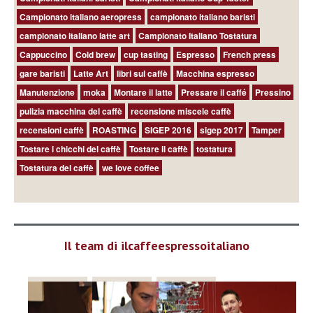
Campionato italiano aeropress
campionato italiano baristi
campionato italiano latte art
Campionato Italiano Tostatura
Cappuccino
Cold brew
cup tasting
Espresso
French press
gare baristi
Latte Art
libri sul caffè
Macchina espresso
Manutenzione
moka
Montare il latte
Pressare il caffé
Pressino
pulizia macchina del caffè
recensione miscele caffè
recensioni caffè
ROASTING
SIGEP 2016
sigep 2017
Tamper
Tostare i chicchi del caffè
Tostare il caffè
tostatura
Tostatura del caffè
we love coffee
Il team di ilcaffeespressoitaliano