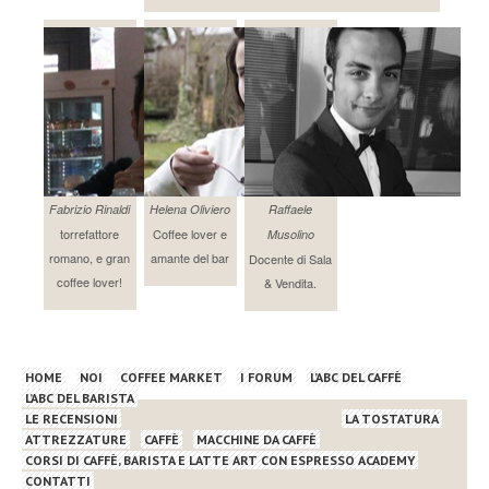
Fabrizio Rinaldi
Helena Oliviero
Raffaele
torrefattore
Coffee lover e
Musolino
romano, e gran
amante del bar
Docente di Sala
coffee lover!
& Vendita.
HOME
NOI
COFFEE MARKET
I FORUM
L’ABC DEL CAFFÈ
L’ABC DEL BARISTA
LE RECENSIONI
LA TOSTATURA
ATTREZZATURE
CAFFÈ
MACCHINE DA CAFFÈ
CORSI DI CAFFÈ, BARISTA E LATTE ART CON ESPRESSO ACADEMY
CONTATTI