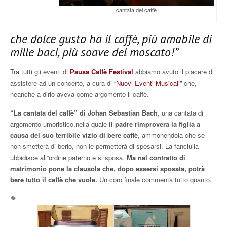
cantata del caffè
che dolce gusto ha il caffè, più amabile di
mille baci, più soave del moscato!”
Tra tutti gli eventi di
Pausa Caffè Festival
abbiamo avuto il piacere di
assistere ad un concerto, a cura di
“Nuovi Eventi Musicali”
che,
neanche a dirlo aveva come argomento il caffè.
“La cantata del caffè” di Johan Sebastian Bach
, una cantata di
argomento umoristico,nella quale
il padre rimprovera la figlia a
causa del suo terribile vizio di bere caffè
, ammonendola che se
non smetterà di berlo, non le permetterà di sposarsi. La fanciulla
ubbidisce all”ordine paterno e si sposa.
Ma nel contratto di
matrimonio pone la clausola che, dopo essersi sposata, potrà
bere tutto il caffè che vuole.
Un coro finale commenta tutto quanto.