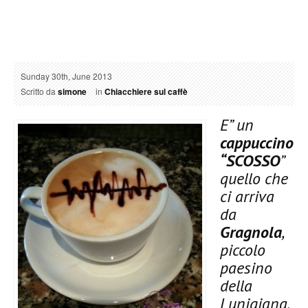
Sunday 30th, June 2013
Scritto da
simone
in
Chiacchiere sul caffè
E” un
cappuccino
“SCOSSO
”
quello che
ci arriva
da
Gragnola
,
piccolo
paesino
della
Lunigiana,