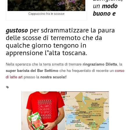
un
modo
buono e
Cappuccino tra le scosse
gustoso
per sdrammatizzare la paura
delle scosse di terremoto che da
qualche giorno tengono in
apprensione l”alta toscana.
Nella speranza che la terra smetta di tremare
ringraziamo Diletta
, la
super barista del Bar Settimo
che ha frequentato di recente un
corso
di latte art
presso la
nostra scuola!
!