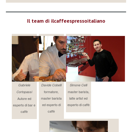
Il team di ilcaffeespressoitaliano
Gabriele
Davide Cobelli
Simone Celli
formatore,
master barista,
Cortopassi
master barista
latte artist ed
Autore ed
ed esperto di
esperto di caffè
esperto di bar e
caffè
caffè