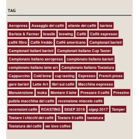
TAG
Aeropress
Assaggio del caffè
atlante del caffè
barista
Barista & Farmer
brasile
brewing
Caffè
Caffè espresso
caffè filtro
Caffè freddo
Caffé americano
Campionati baristi
Campionati italiani baristi
Campionati italiano Cup Taster
Campionato italiano aeropress
campionato italiano baristi
campionato italiano latte art
Campionato Italiano Tostatura
Cappuccino
Cold brew
cup tasting
Espresso
French press
gare baristi
Latte Art
libri sul caffè
Macchina espresso
Manutenzione
moka
Montare il latte
Pressare il caffé
Pressino
pulizia macchina del caffè
recensione miscele caffè
recensioni caffè
ROASTING
SIGEP 2016
sigep 2017
Tamper
Tostare i chicchi del caffè
Tostare il caffè
tostatura
Tostatura del caffè
we love coffee