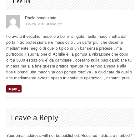
TWIN
”
Paolo bongustaio
July 26, 2016 at 6:41 pm
ho avuto il vecchio modello a boiler singolo , bella macchinetta dal
porta filtro professionale e massiccio , un caffe’ piu’ che decente
mediamente meglio di quello tipico di un bar senza pretese , ma
purtroppo il suo tallone di Achille e’ la pompa a vibrazione che dopo
circa 3000 estrazioni e’ da cambiare , costano nulla puoi cambiarle tu
in casa ma alla fine questa pratica ripetuta nel tempo annoia e alla
fine ti prendi una macchina con pompa rotativa , a giudicare da quello
che mediamente avresti speso in continue riparazioni , risparmi pure
Reply
↓
Leave a Reply
Your email address will not be published.
Required fields are marked
*