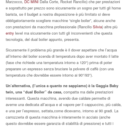
Marzocco,
DC MINI
Dalla Corte, Rocket Rancilio) che per prestazioni
e soprattutto per prezzo sono sicuramente un sogno per tutti gli home
barista, se il budget a nostra disposizione è più limitato si deve
obbligatoriamente scegliere macchine “single boiler”, alcune anche
con prestazioni da macchina professionale (Rancilio
Silvia
) altre più
entry
level ma sicuramente con tutti gli inconvenienti che questa
tecnologia, del dual boiler appunto, presenta.
Sicuramente il problema più grande è il dover aspettare che l’acqua
all’interno del boiler scenda di temperatura dopo aver montato il latte
(fase che richiede una temperatura intorno a 120°) prima di poter
preparare un espresso senza bruciare la polvere di caffè (con una
temperatura che dovrebbe essere intorno ai 90°/93°).
Un’alternativa, (l’unica a quanto ne sappiamo) è la Gaggia Baby
twin, una “dual Boiler” da casa,
compatta ma dalle prestazioni
interessanti. Questa macchina, avendo due caldaie permette di
averne una dedicata all’acqua e al vapore per il cappuccino, più calda,
e una per l’espresso, settata,come dicevamo, intorno ai 90 gradi. La
carrozzeria di questa macchina è interamente in acciaio (anche
questo dovrebbe essere garanzia di stabilità di pressione) e tutti i