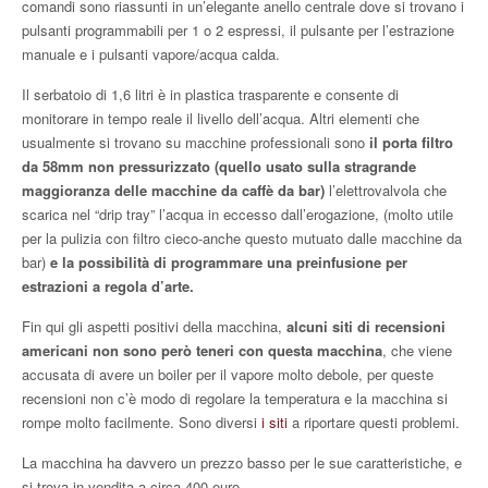
comandi sono riassunti in un’elegante anello centrale dove si trovano i
pulsanti programmabili per 1 o 2 espressi, il pulsante per l’estrazione
manuale e i pulsanti vapore/acqua calda.
Il serbatoio di 1,6 litri è in plastica trasparente e consente di
monitorare in tempo reale il livello dell’acqua. Altri elementi che
usualmente si trovano su macchine professionali sono
il porta filtro
da 58mm non pressurizzato (quello usato sulla stragrande
maggioranza delle macchine da caffè da bar)
l’elettrovalvola che
scarica nel “drip tray” l’acqua in eccesso dall’erogazione, (molto utile
per la pulizia con filtro cieco-anche questo mutuato dalle macchine da
bar)
e la possibilità di programmare una preinfusione per
estrazioni a regola d’arte.
Fin qui gli aspetti positivi della macchina,
alcuni siti di recensioni
americani non sono però teneri con questa macchina
, che viene
accusata di avere un boiler per il vapore molto debole, per queste
recensioni non c’è modo di regolare la temperatura e la macchina si
rompe molto facilmente. Sono diversi
i siti
a riportare questi problemi.
La macchina ha davvero un prezzo basso per le sue caratteristiche, e
si trova in vendita a circa 400 euro.