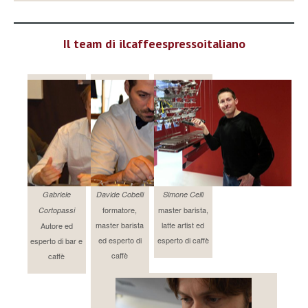
Il team di ilcaffeespressoitaliano
Gabriele
Davide Cobelli
Simone Celli
formatore,
master barista,
Cortopassi
master barista
latte artist ed
Autore ed
ed esperto di
esperto di caffè
esperto di bar e
caffè
caffè