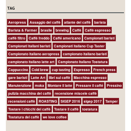
TAG
Aeropress
Assaggio del caffè
atlante del caffè
barista
Barista & Farmer
brasile
brewing
Caffè
Caffè espresso
caffè filtro
Caffè freddo
Caffé americano
Campionati baristi
Campionati italiani baristi
Campionati italiano Cup Taster
Campionato italiano aeropress
campionato italiano baristi
campionato italiano latte art
Campionato Italiano Tostatura
Cappuccino
Cold brew
cup tasting
Espresso
French press
gare baristi
Latte Art
libri sul caffè
Macchina espresso
Manutenzione
moka
Montare il latte
Pressare il caffé
Pressino
pulizia macchina del caffè
recensione miscele caffè
recensioni caffè
ROASTING
SIGEP 2016
sigep 2017
Tamper
Tostare i chicchi del caffè
Tostare il caffè
tostatura
Tostatura del caffè
we love coffee