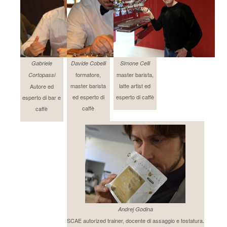
Gabriele
Davide Cobelli
Simone Celli
formatore,
master barista,
Cortopassi
master barista
latte artist ed
Autore ed
ed esperto di
esperto di caffè
esperto di bar e
caffè
caffè
Andrej Godina
SCAE autorized trainer, docente di assaggio e tostatura.