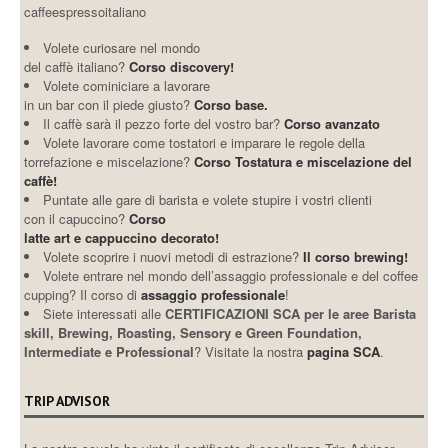
caffeespressoitaliano
Volete curiosare nel mondo
del caffè italiano?
Corso discovery!
Volete cominiciare a lavorare
in un bar con il piede giusto?
Corso base.
Il caffè sarà il pezzo forte del vostro bar?
Corso avanzato
Volete lavorare come tostatori e imparare le regole della
torrefazione e miscelazione?
Corso Tostatura e miscelazione del
caffè!
Puntate alle gare di barista e volete stupire i vostri clienti
con il capuccino?
Corso
latte art e cappuccino decorato!
Volete scoprire i nuovi metodi di estrazione?
Il corso brewing!
Volete entrare nel mondo dell’assaggio professionale e del coffee
cupping? Il corso di
assaggio professionale
!
Siete interessati alle
CERTIFICAZIONI SCA per le aree Barista
skill, Brewing, Roasting, Sensory e Green Foundation,
Intermediate e Professional
? Visitate la nostra
pagina SCA
.
TRIP ADVISOR