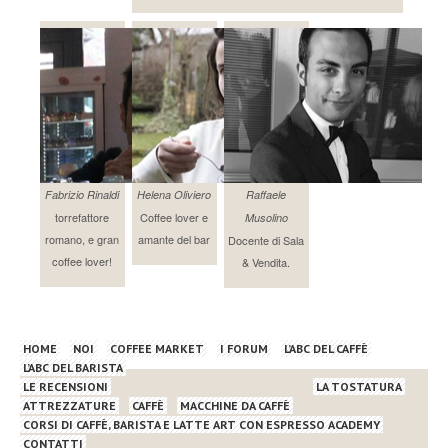
Fabrizio Rinaldi
Helena Oliviero
Raffaele
torrefattore
Coffee lover e
Musolino
romano, e gran
amante del bar
Docente di Sala
coffee lover!
& Vendita.
HOME
NOI
COFFEE MARKET
I FORUM
L’ABC DEL CAFFÈ
L’ABC DEL BARISTA
LE RECENSIONI
LA TOSTATURA
ATTREZZATURE
CAFFÈ
MACCHINE DA CAFFÈ
CORSI DI CAFFÈ, BARISTA E LATTE ART CON ESPRESSO ACADEMY
CONTATTI