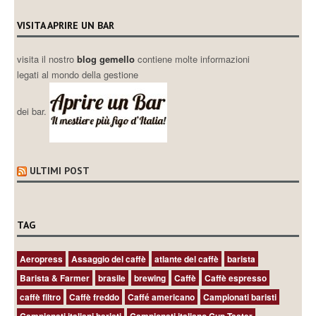
VISITA APRIRE UN BAR
visita il nostro
blog gemello
contiene molte informazioni
legati al mondo della gestione
dei bar.
ULTIMI POST
TAG
Aeropress
Assaggio del caffè
atlante del caffè
barista
Barista & Farmer
brasile
brewing
Caffè
Caffè espresso
caffè filtro
Caffè freddo
Caffé americano
Campionati baristi
Campionati italiani baristi
Campionati italiano Cup Taster