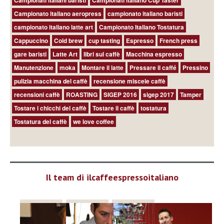
Campionato italiano aeropress
campionato italiano baristi
campionato italiano latte art
Campionato Italiano Tostatura
Cappuccino
Cold brew
cup tasting
Espresso
French press
gare baristi
Latte Art
libri sul caffè
Macchina espresso
Manutenzione
moka
Montare il latte
Pressare il caffé
Pressino
pulizia macchina del caffè
recensione miscele caffè
recensioni caffè
ROASTING
SIGEP 2016
sigep 2017
Tamper
Tostare i chicchi del caffè
Tostare il caffè
tostatura
Tostatura del caffè
we love coffee
Il team di ilcaffeespressoitaliano