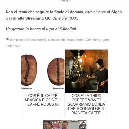
Non ci resta che seguire la finale di doma
ni, direttamente
al Sigep
o in
diretta Streaming QUI
dalle ore 13.00.
Un grande in bocca al lupo ai 6 finalisti!!
,
,
campionato italiano baristi
Campionato Italiano Baristi Caffetteria
gare
caffetteria
COS’È IL CAFFÈ
COS'E' LA THIRD
ARABICA E COS’È IL
COFFEE WAVE?
CAFFÈ ROBUSTA
SCOPRIAMO L'ONDA
CHE SCONVOLGE IL
PIANETA CAFFE'