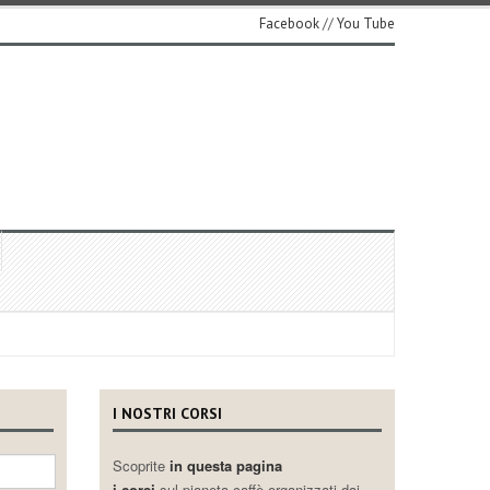
Facebook
//
You Tube
I NOSTRI CORSI
Scoprite
in questa pagina
i corsi
sul pianeta caffè organizzati dai