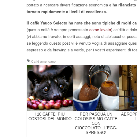
portato a ricercare diversificazione economica e
ha rilanciato
tornato rapidamente a livelli di eccellenza.
Il caffè Yauco Selecto ha note che sono tipiche di molti caf
(questo caffè è sempre processato
come lavato
) acidità e dol
(vi abbiamo trovato, in certi assaggi, note di albicocche, pes
se leggendo questo post vi è venuto voglia di assaggiare quest
espresso e da brewing sia verde, per i vostri esperimenti di tos
Caffé americano
I 10 CAFFE’ PIU’
PER PASQUA UN
AEROPR
COSTOSI DEL MONDO
GOLOSISSIMO CAFFE
L
CON
CIOCCOLATO...L'EGG-
SPRESSO!