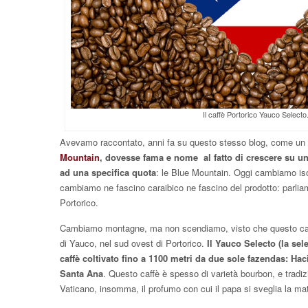
Il caffè Portorico Yauco Selecto
Avevamo raccontato, anni fa su questo stesso blog, come un 
Mountain
, dovesse fama e nome al fatto di crescere su u
ad una specifica quota
: le Blue Mountain. Oggi cambiamo 
cambiamo ne fascino caraibico ne fascino del prodotto: parliam
Portorico.
Cambiamo montagne, ma non scendiamo, visto che questo caf
di Yauco, nel sud ovest di Portorico.
Il Yauco Selecto (la sel
caffè coltivato fino a 1100 metri da due sole fazendas: H
Santa Ana
. Questo caffè è spesso di varietà bourbon, e tradizi
Vaticano, insomma, il profumo con cui il papa si sveglia la mat