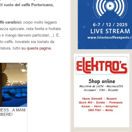
 il ruolo del caffè Portoricano,
fè caraibici:
corpo molto leggero
cezza spiccate, note fiorite e fruttate
ca e mango davvero particolari…). E,
o caffè, trovatelo sia tostato da
tatura, tutto
su questa pagina
.
ESS...A MANI
IBERE!