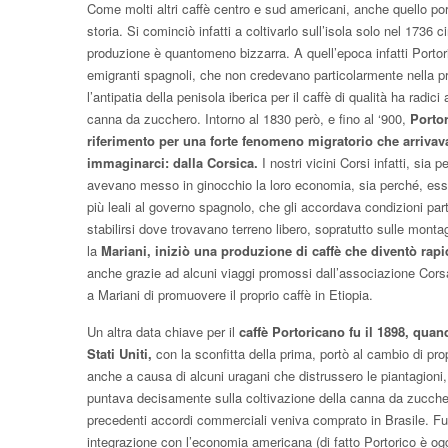
Come molti altri caffè centro e sud americani, anche quello p
storia. Si cominciò infatti a coltivarlo sull’isola solo nel 1736 
produzione è quantomeno bizzarra. A quell’epoca infatti Portor
emigranti spagnoli, che non credevano particolarmente nella p
l’antipatia della penisola iberica per il caffè di qualità ha radic
canna da zucchero. Intorno al 1830 però, e fino al ‘900,
Portor
riferimento per una forte fenomeno migratorio che arriv
immaginarci: dalla Corsica.
I nostri vicini Corsi infatti, sia
avevano messo in ginocchio la loro economia, sia perché, esse
più leali al governo spagnolo, che gli accordava condizioni parti
stabilirsi dove trovavano terreno libero, sopratutto sulle monta
la
Mariani, iniziò una produzione di caffè che diventò rap
anche grazie ad alcuni viaggi promossi dall’associazione Cors
a Mariani di promuovere il proprio caffè in Etiopia.
Un altra data chiave per il
caffè Portoricano fu il 1898, quan
Stati Uniti,
con la sconfitta della prima, portò al cambio di pro
anche a causa di alcuni uragani che distrussero le piantagioni
puntava decisamente sulla coltivazione della canna da zucche
precedenti accordi commerciali veniva comprato in Brasile. Fu 
integrazione con l’economia americana (di fatto Portorico è ogg