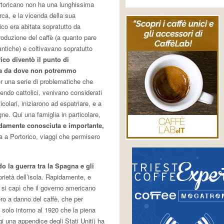
ortoricano non ha una lunghissima
circa, e la vicenda della sua
ico era abitata sopratutto da
roduzione del caffè (a quanto pare
i antiche) e coltivavano sopratutto
ico diventò il punto di
ava da dove non potremmo
 per una serie di problematiche che
ndo cattolici, venivano considerati
colari, iniziarono ad espatriare, e a
gne. Qui una famiglia in particolare,
idamente conosciuta e importante,
a a Portorico, viaggi che permisero
do la guerra tra la Spagna e gli
prietà dell’isola. Rapidamente, e
, si capì che il governo americano
ro a danno del caffè, che per
solo intorno al 1920 che la piena
i una appendice degli Stati Uniti) ha