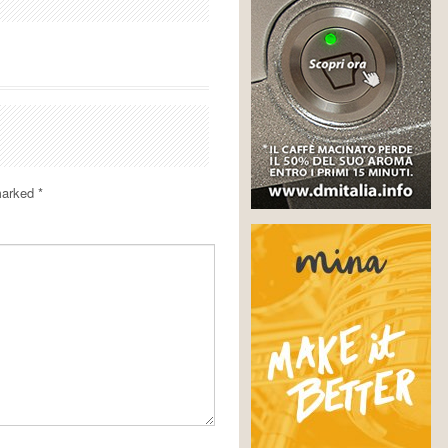
 marked
*