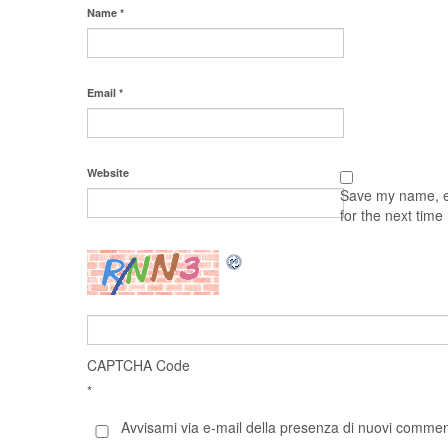
Name
*
Email
*
Website
Save my name, em
for the next tim
CAPTCHA Code
*
Avvisami via e-mail della presenza di nuovi comment