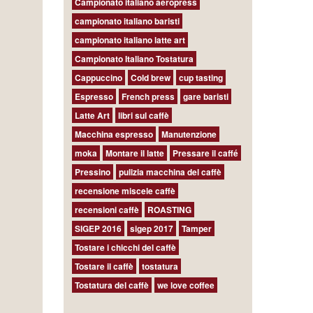
Campionato italiano aeropress
campionato italiano baristi
campionato italiano latte art
Campionato Italiano Tostatura
Cappuccino
Cold brew
cup tasting
Espresso
French press
gare baristi
Latte Art
libri sul caffè
Macchina espresso
Manutenzione
moka
Montare il latte
Pressare il caffé
Pressino
pulizia macchina del caffè
recensione miscele caffè
recensioni caffè
ROASTING
SIGEP 2016
sigep 2017
Tamper
Tostare i chicchi del caffè
Tostare il caffè
tostatura
Tostatura del caffè
we love coffee