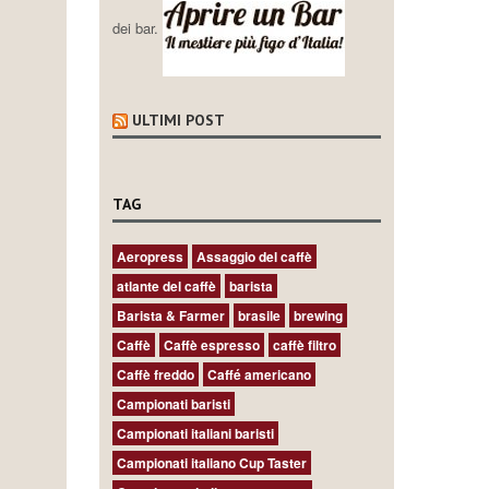
dei bar.
ULTIMI POST
TAG
Aeropress
Assaggio del caffè
atlante del caffè
barista
Barista & Farmer
brasile
brewing
Caffè
Caffè espresso
caffè filtro
Caffè freddo
Caffé americano
Campionati baristi
Campionati italiani baristi
Campionati italiano Cup Taster