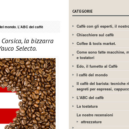
CATEGORIE
Caffè con gli esperti, il nost
 del mondo
,
L'ABC del caffè
Chiacchiere sul caffè
Corsica, la bizzarra
Coffee & tools market.
 Yauco Selecto.
Come sono fatte macchine, m
e tostatori
Edo, il fumetto al Caffè
I caffè del mondo
Il caffè del barista: tecniche r
segreti per espressi, cappuc
L'ABC del caffè
La tostatura
Le nostre recensioni
attrezzature