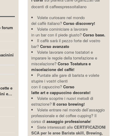
docenti di caffeespressoitaliano
Volete curiosare nel mondo
del caffè italiano?
Corso discovery!
ro forum
Volete cominiciare a lavorare
in un bar con il piede giusto?
Corso base.
Il caffè sarà il pezzo forte del vostro
bar?
Corso avanzato
Volete lavorare come tostatori e
acinini
imparare le regole della torrefazione e
miscelazione?
Corso Tostatura e
miscelazione del caffè!
Puntate alle gare di barista e volete
stupire i vostri clienti
con il capuccino?
Corso
icette e
latte art e cappuccino decorato!
cini e…
Volete scoprire i nuovi metodi di
estrazione?
Il corso brewing!
Volete entrare nel mondo dell’assaggio
professionale e del coffee cupping? Il
corso di
assaggio professionale
!
Siete interessati alle
CERTIFICAZIONI
SCA per le aree Barista skill, Brewing,