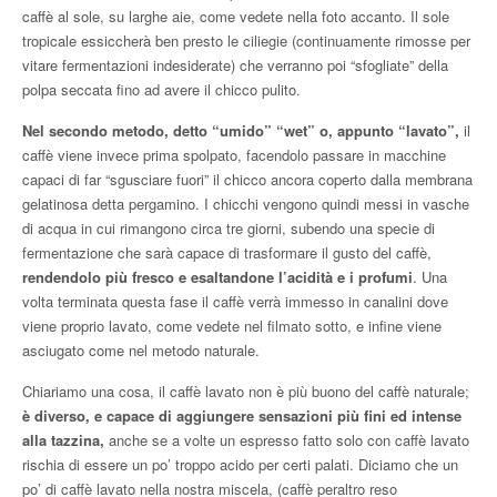
caffè al sole, su larghe aie, come vedete nella foto accanto. Il sole
tropicale essiccherà ben presto le ciliegie (continuamente rimosse per
vitare fermentazioni indesiderate) che verranno poi “sfogliate” della
polpa seccata fino ad avere il chicco pulito.
Nel secondo metodo, detto “umido” “wet” o, appunto “lavato”,
il
caffè viene invece prima spolpato, facendolo passare in macchine
capaci di far “sgusciare fuori” il chicco ancora coperto dalla membrana
gelatinosa detta pergamino. I chicchi vengono quindi messi in vasche
di acqua in cui rimangono circa tre giorni, subendo una specie di
fermentazione che sarà capace di trasformare il gusto del caffè,
rendendolo più fresco e esaltandone l’acidità e i profumi
. Una
volta terminata questa fase il caffè verrà immesso in canalini dove
viene proprio lavato, come vedete nel filmato sotto, e infine viene
asciugato come nel metodo naturale.
Chiariamo una cosa, il caffè lavato non è più buono del caffè naturale;
è diverso, e capace di aggiungere sensazioni più fini ed intense
alla tazzina,
anche se a volte un espresso fatto solo con caffè lavato
rischia di essere un po’ troppo acido per certi palati. Diciamo che un
po’ di caffè lavato nella nostra miscela, (caffè peraltro reso