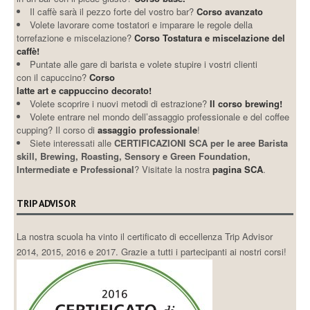
Il caffè sarà il pezzo forte del vostro bar?
Corso avanzato
Volete lavorare come tostatori e imparare le regole della
torrefazione e miscelazione?
Corso Tostatura e miscelazione del
caffè!
Puntate alle gare di barista e volete stupire i vostri clienti
con il capuccino?
Corso
latte art e cappuccino decorato!
Volete scoprire i nuovi metodi di estrazione?
Il corso brewing!
Volete entrare nel mondo dell’assaggio professionale e del coffee
cupping? Il corso di
assaggio professionale
!
Siete interessati alle
CERTIFICAZIONI SCA per le aree Barista
skill, Brewing, Roasting, Sensory e Green Foundation,
Intermediate e Professional
? Visitate la nostra
pagina SCA
.
TRIP ADVISOR
La nostra scuola ha vinto il certificato di eccellenza Trip Advisor
2014, 2015, 2016 e 2017. Grazie a tutti i partecipanti ai nostri corsi!