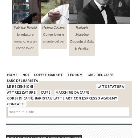
Fabrizio Rinaldi
Helena Oliviero
Raffaele
torrefattore
Coffee lover e
Musolino
romano, e gran
amante del bar
Docente di Sala
coffee lover!
& Vendita.
HOME
NOI
COFFEE MARKET
I FORUM
L’ABC DEL CAFFÈ
L’ABC DEL BARISTA
LE RECENSIONI
LA TOSTATURA
ATTREZZATURE
CAFFÈ
MACCHINE DA CAFFÈ
CORSI DI CAFFÈ, BARISTA E LATTE ART CON ESPRESSO ACADEMY
CONTATTI
Web Marketing e Strategia a cura di Trame Digitali