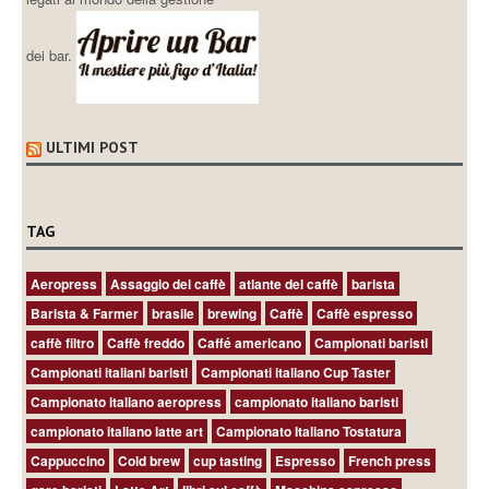
dei bar.
ULTIMI POST
TAG
Aeropress
Assaggio del caffè
atlante del caffè
barista
Barista & Farmer
brasile
brewing
Caffè
Caffè espresso
caffè filtro
Caffè freddo
Caffé americano
Campionati baristi
Campionati italiani baristi
Campionati italiano Cup Taster
Campionato italiano aeropress
campionato italiano baristi
campionato italiano latte art
Campionato Italiano Tostatura
Cappuccino
Cold brew
cup tasting
Espresso
French press