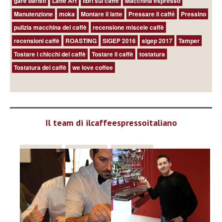
gare baristi
Latte Art
libri sul caffè
Macchina espresso
Manutenzione
moka
Montare il latte
Pressare il caffé
Pressino
pulizia macchina del caffè
recensione miscele caffè
recensioni caffè
ROASTING
SIGEP 2016
sigep 2017
Tamper
Tostare i chicchi del caffè
Tostare il caffè
tostatura
Tostatura del caffè
we love coffee
Il team di ilcaffeespressoitaliano