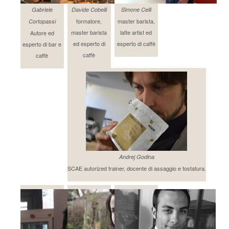
Gabriele
Davide Cobelli
Simone Celli
formatore,
master barista,
Cortopassi
master barista
latte artist ed
Autore ed
ed esperto di
esperto di caffè
esperto di bar e
caffè
caffè
Andrej Godina
SCAE autorized trainer, docente di assaggio e tostatura.