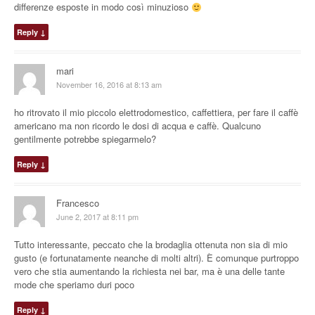
differenze esposte in modo così minuzioso
Reply
↓
mari
November 16, 2016 at 8:13 am
ho ritrovato il mio piccolo elettrodomestico, caffettiera, per fare il caffè
americano ma non ricordo le dosi di acqua e caffè. Qualcuno
gentilmente potrebbe spiegarmelo?
Reply
↓
Francesco
June 2, 2017 at 8:11 pm
Tutto interessante, peccato che la brodaglia ottenuta non sia di mio
gusto (e fortunatamente neanche di molti altri). È comunque purtroppo
vero che stia aumentando la richiesta nei bar, ma è una delle tante
mode che speriamo duri poco
Reply
↓