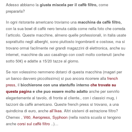
Adesso abbiamo la
giusta miscela per il caffè filtro,
come
prepararla?
In ogni ristorante americano troviamo una
macchina da caffè filtro,
con la sua bowl di caffè nero tenuta calda come nella foto che correda
l’articolo. Queste macchine, almeno quelle professionali, in italia usate
soprattutto negli alberghi, sono piuttosto ingombranti e costose, ma si
trovano ormai facilmente nei grandi magazzini di elettronica, anche su
internet, macchine da uso casalingo con costi molto contenuti (anche
sotto 50€) e adatte a 15/20 tazze al giorno.
Se non volessimo nemmeno dotarci di questa macchina (magari per
un banco davvero piccolissimo) si puo ancora ricorrere alla
french
press,
il
bicchierone con una stantuffo interno
che trovate su
questa pagin
a e che puo essere molto adatto
anche per servirlo
elegantemente al tavolo, di fronte al cliente., con i classici mug, i
tazzoni da caffè americano. Queste french press si trovano, a una
quindicina di euro, anche
all’Ikea
. Altri sistemi di estrazione filtro?
Chemex ,
V60
,
Aeropress,
Syphoon
(nella nostra scuola si tengono
anche
corsi sul caffè filtro
..)…