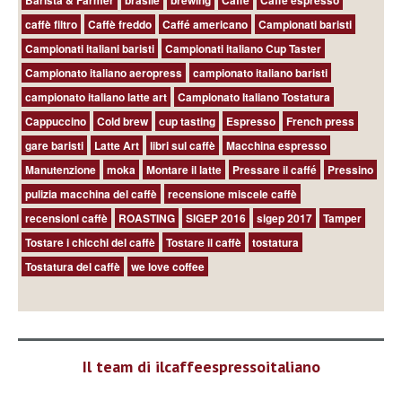
Barista & Farmer
brasile
brewing
Caffè
Caffè espresso
caffè filtro
Caffè freddo
Caffé americano
Campionati baristi
Campionati italiani baristi
Campionati italiano Cup Taster
Campionato italiano aeropress
campionato italiano baristi
campionato italiano latte art
Campionato Italiano Tostatura
Cappuccino
Cold brew
cup tasting
Espresso
French press
gare baristi
Latte Art
libri sul caffè
Macchina espresso
Manutenzione
moka
Montare il latte
Pressare il caffé
Pressino
pulizia macchina del caffè
recensione miscele caffè
recensioni caffè
ROASTING
SIGEP 2016
sigep 2017
Tamper
Tostare i chicchi del caffè
Tostare il caffè
tostatura
Tostatura del caffè
we love coffee
Il team di ilcaffeespressoitaliano