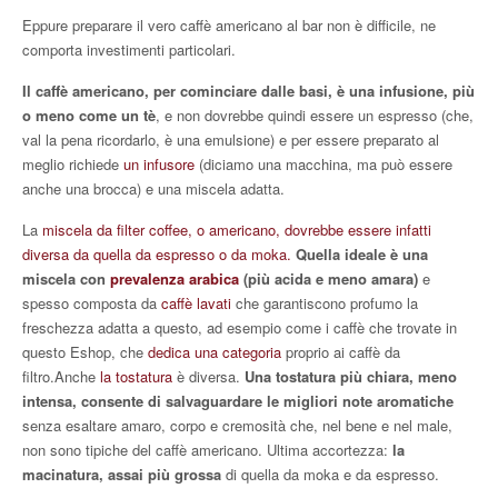
Eppure preparare il vero caffè americano al bar non è difficile, ne
comporta investimenti particolari.
Il caffè americano, per cominciare dalle basi, è una infusione, più
o meno come un tè
, e non dovrebbe quindi essere un espresso (che,
val la pena ricordarlo, è una emulsione) e per essere preparato al
meglio richiede
un infusore
(diciamo una macchina, ma può essere
anche una brocca) e una miscela adatta.
La
miscela da filter coffee, o americano, dovrebbe essere infatti
diversa da quella da espresso o da moka.
Quella ideale è una
miscela con
prevalenza arabica
(più acida e meno amara)
e
spesso composta da
caffè lavati
che garantiscono profumo la
freschezza adatta a questo, ad esempio come i caffè che trovate in
questo Eshop, che
dedica una categoria
proprio ai caffè da
filtro.Anche
la tostatura
è diversa.
Una tostatura più chiara, meno
intensa, consente di salvaguardare le migliori note aromatiche
senza esaltare amaro, corpo e cremosità che, nel bene e nel male,
non sono tipiche del caffè americano. Ultima accortezza:
la
macinatura, assai più grossa
di quella da moka e da espresso.