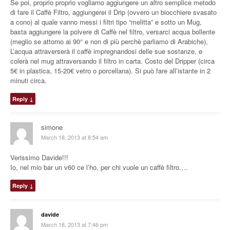
Se poi, proprio proprio vogliamo aggiungere un altro semplice metodo
di fare il Caffè Filtro, aggiungerei il Drip (ovvero un biocchiere svasato
a cono) al quale vanno messi i filtri tipo “melitta” e sotto un Mug,
basta aggiungere la polvere di Caffè nel filtro, versarci acqua bollente
(meglio se attorno ai 90° e non di più perchè parliamo di Arabiche),
L’acqua attraverserà il caffè impregnandosi delle sue sostanze, e
colerà nel mug attraversando il filtro in carta. Costo del Dripper (circa
5€ in plastica, 15-20€ vetro o porcellana). Si può fare all’istante in 2
minuti circa.
Reply
↓
simone
March 18, 2013 at 8:54 am
Verissimo Davide!!!
Io, nel mio bar un v60 ce l’ho, per chi vuole un caffè filtro….
Reply
↓
davide
March 18, 2013 at 7:46 pm