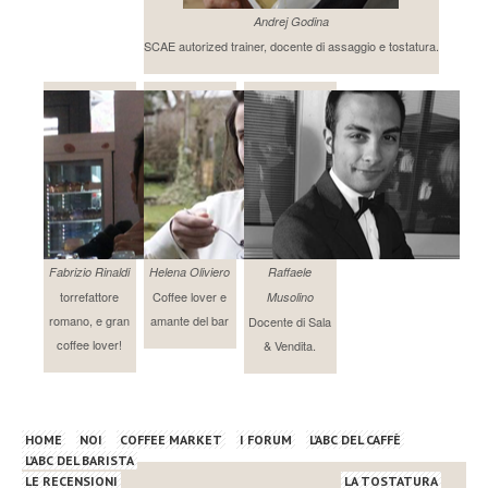
Andrej Godina
SCAE autorized trainer, docente di assaggio e tostatura.
Fabrizio Rinaldi
Helena Oliviero
Raffaele
torrefattore
Coffee lover e
Musolino
romano, e gran
amante del bar
Docente di Sala
coffee lover!
& Vendita.
HOME
NOI
COFFEE MARKET
I FORUM
L’ABC DEL CAFFÈ
L’ABC DEL BARISTA
LE RECENSIONI
LA TOSTATURA