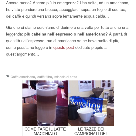
Ancora meno? Ancora più in emergenza? Una volta, ad un americano,
ho visto prendere una brocca, appoggiarci sopra un foglio di scottex,
del caffè e quindi versarci sopra lentamente acqua calda…
Già che ci siamo cerchiamo di derimere una volta per tutte anche una
leggenda:
più caffeina nell’espresso o nell’americano?
A parità di
quantità nell’espresso, ma di americano se ne beve molto di più,
come possiamo leggere in
questo post
dedicato proprio a
quest’argomento…
,
,
Caffé americano
caffè filtro
miscela di caffè
COME FARE IL LATTE
LE TAZZE DEI
MACCHIATO
CAMPIONATI DEL