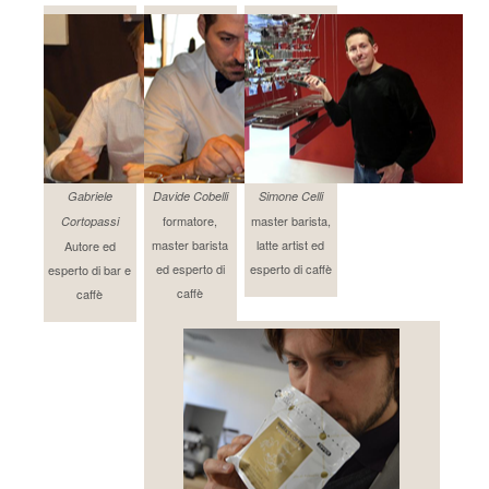
Gabriele
Davide Cobelli
Simone Celli
formatore,
master barista,
Cortopassi
master barista
latte artist ed
Autore ed
ed esperto di
esperto di caffè
esperto di bar e
caffè
caffè