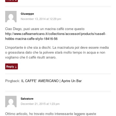
Giuseppe
November 13, 2014 at 12:29 pm
Ciao Diego, puoi usare un macina caffè come questo
http://www.caffeamericano.it/collections/accessori/products/russell-
hobbs-macina-caffe-stylo-18416-56
L’importante è che sia a dischi. La macinatura poi deve essere media
o grossolana dato che la polvere starà molto tempo in acqua e non
vogliamo che il caffè risulti amaro.
Reply
↓
Pingback:
IL CAFFE’ AMERICANO | Aprire Un Bar
Salvatore
December 21, 2015 at 1:23 pm
Ottimo articolo, ho trovato molto interessante leggere queste