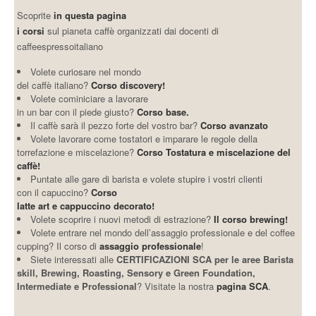
Scoprite
in questa pagina
i corsi
sul pianeta caffè organizzati dai docenti di
caffeespressoitaliano
Volete curiosare nel mondo
del caffè italiano?
Corso discovery!
Volete cominiciare a lavorare
in un bar con il piede giusto?
Corso base.
Il caffè sarà il pezzo forte del vostro bar?
Corso avanzato
Volete lavorare come tostatori e imparare le regole della
torrefazione e miscelazione?
Corso Tostatura e miscelazione del
caffè!
Puntate alle gare di barista e volete stupire i vostri clienti
con il capuccino?
Corso
latte art e cappuccino decorato!
Volete scoprire i nuovi metodi di estrazione?
Il corso brewing!
Volete entrare nel mondo dell’assaggio professionale e del coffee
cupping? Il corso di
assaggio professionale
!
Siete interessati alle
CERTIFICAZIONI SCA per le aree Barista
skill, Brewing, Roasting, Sensory e Green Foundation,
Intermediate e Professional
? Visitate la nostra
pagina SCA
.