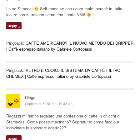
Lo so SImone!
Self made se non ricoro male, perchè in Italia
inoltre non si trovano nemmeno i porta V60!
Reply
↓
Pingback:
CAFFÈ AMERICANO? IL NUOVO METODO DEI DRIPPER
| Caffè espresso italiano by Gabriele Cortopassi
Pingback:
VETRO E CUOIO: IL SISTEMA DA CAFFÈ FILTRO
CHEMEX | Caffè espresso italiano by Gabriele Cortopassi
Diego
September 8, 2014 at 10:32 pm
Ragazzi mi hanno regalato una confezione di caffè in chicchi di
Starbucks. Come posso macinarlo? Soprattutto come faccio a
indovinare lo spessore adatto???
Reply
↓