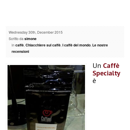
Wednesday 30th, December 2015
Scritto da
simone
in
caffè
,
Chiacchiere sul caffè
,
I caffè del mondo
,
Le nostre
recensioni
Un
Caffè
Specialty
è