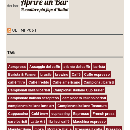
dei bar.
ULTIMI POST
TAG
Aeropress
Assaggio del caffè
atlante del caffè
barista
Barista & Farmer
brasile
brewing
Caffè
Caffè espresso
caffè filtro
Caffè freddo
Caffé americano
Campionati baristi
Campionati italiani baristi
Campionati italiano Cup Taster
Campionato italiano aeropress
campionato italiano baristi
campionato italiano latte art
Campionato Italiano Tostatura
Cappuccino
Cold brew
cup tasting
Espresso
French press
gare baristi
Latte Art
libri sul caffè
Macchina espresso
Manutenzione
moka
Montare il latte
Pressare il caffé
Pressino