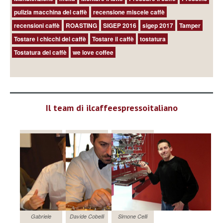
pulizia macchina del caffè
recensione miscele caffè
recensioni caffè
ROASTING
SIGEP 2016
sigep 2017
Tamper
Tostare i chicchi del caffè
Tostare il caffè
tostatura
Tostatura del caffè
we love coffee
Il team di ilcaffeespressoitaliano
Gabriele
Davide Cobelli
Simone Celli