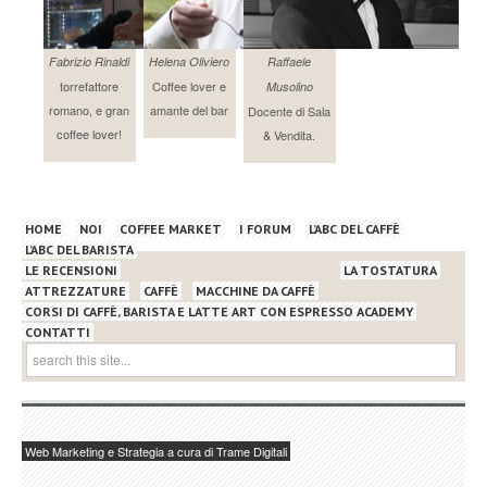
Fabrizio Rinaldi
Helena Oliviero
Raffaele
torrefattore
Coffee lover e
Musolino
romano, e gran
amante del bar
Docente di Sala
coffee lover!
& Vendita.
HOME
NOI
COFFEE MARKET
I FORUM
L’ABC DEL CAFFÈ
L’ABC DEL BARISTA
LE RECENSIONI
LA TOSTATURA
ATTREZZATURE
CAFFÈ
MACCHINE DA CAFFÈ
CORSI DI CAFFÈ, BARISTA E LATTE ART CON ESPRESSO ACADEMY
CONTATTI
Web Marketing e Strategia a cura di Trame Digitali