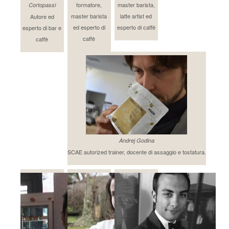
formatore,
master barista,
Cortopassi
master barista
latte artist ed
Autore ed
ed esperto di
esperto di caffè
esperto di bar e
caffè
caffè
Andrej Godina
SCAE autorized trainer, docente di assaggio e tostatura.