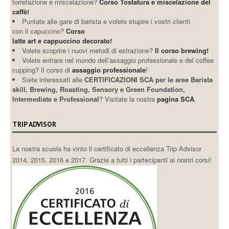
torrefazione e miscelazione?
Corso Tostatura e miscelazione del
caffè!
Puntate alle gare di barista e volete stupire i vostri clienti
con il capuccino?
Corso
latte art e cappuccino decorato!
Volete scoprire i nuovi metodi di estrazione?
Il corso brewing!
Volete entrare nel mondo dell’assaggio professionale e del coffee
cupping? Il corso di
assaggio professionale
!
Siete interessati alle
CERTIFICAZIONI SCA per le aree Barista
skill, Brewing, Roasting, Sensory e Green Foundation,
Intermediate e Professional
? Visitate la nostra
pagina SCA
.
TRIP ADVISOR
La nostra scuola ha vinto il certificato di eccellenza Trip Advisor
2014, 2015, 2016 e 2017. Grazie a tutti i partecipanti ai nostri corsi!