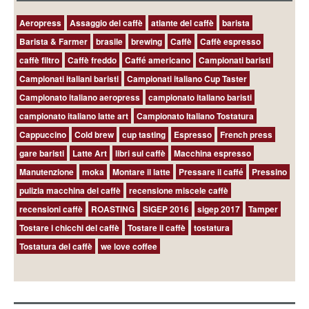
Aeropress
Assaggio del caffè
atlante del caffè
barista
Barista & Farmer
brasile
brewing
Caffè
Caffè espresso
caffè filtro
Caffè freddo
Caffé americano
Campionati baristi
Campionati italiani baristi
Campionati italiano Cup Taster
Campionato italiano aeropress
campionato italiano baristi
campionato italiano latte art
Campionato Italiano Tostatura
Cappuccino
Cold brew
cup tasting
Espresso
French press
gare baristi
Latte Art
libri sul caffè
Macchina espresso
Manutenzione
moka
Montare il latte
Pressare il caffé
Pressino
pulizia macchina del caffè
recensione miscele caffè
recensioni caffè
ROASTING
SIGEP 2016
sigep 2017
Tamper
Tostare i chicchi del caffè
Tostare il caffè
tostatura
Tostatura del caffè
we love coffee