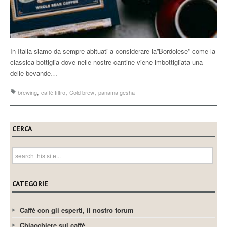
In Italia siamo da sempre abituati a considerare la”Bordolese” come la
classica bottiglia dove nelle nostre cantine viene imbottigliata una
delle bevande…
,
,
,
brewing
caffè filtro
Cold brew
panama gesha
CERCA
CATEGORIE
Caffè con gli esperti, il nostro forum
Chiacchiere sul caffè