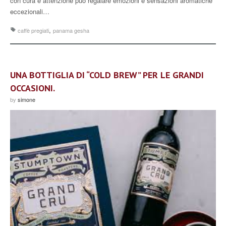
con cura e attenzione può regalare emozioni e sensazioni aromatiche
eccezionali…
,
caffè pregiati
panama gesha
UNA BOTTIGLIA DI “COLD BREW” PER LE GRANDI
OCCASIONI.
by
simone