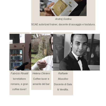
Andrej Godina
SCAE autorized trainer, docente di assaggio e tostatura.
Fabrizio Rinaldi
Helena Oliviero
Raffaele
torrefattore
Coffee lover e
Musolino
romano, e gran
amante del bar
Docente di Sala
coffee lover!
& Vendita.