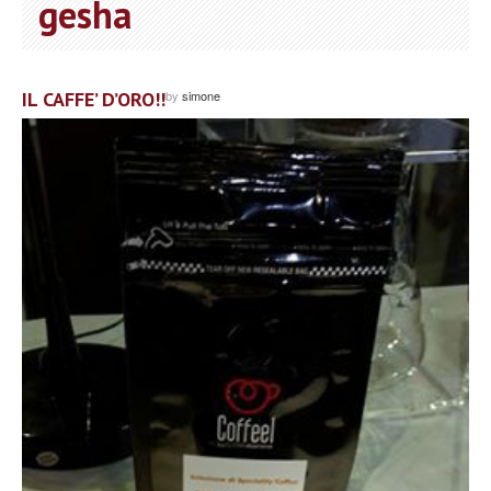
gesha
IL CAFFE’ D’ORO!!
by
simone