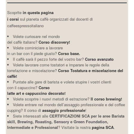
Scoprite
in questa pagina
i corsi
sul pianeta caffè organizzati dai docenti di
caffeespressoitaliano
Volete curiosare nel mondo
del caffè italiano?
Corso discovery!
Volete cominiciare a lavorare
in un bar con il piede giusto?
Corso base.
Il caffè sarà il pezzo forte del vostro bar?
Corso avanzato
Volete lavorare come tostatori e imparare le regole della
torrefazione e miscelazione?
Corso Tostatura e miscelazione del
caffè!
Puntate alle gare di barista e volete stupire i vostri clienti
con il capuccino?
Corso
latte art e cappuccino decorato!
Volete scoprire i nuovi metodi di estrazione?
Il corso brewing!
Volete entrare nel mondo dell’assaggio professionale e del coffee
cupping? Il corso di
assaggio professionale
!
Siete interessati alle
CERTIFICAZIONI SCA per le aree Barista
skill, Brewing, Roasting, Sensory e Green Foundation,
Intermediate e Professional
? Visitate la nostra
pagina SCA
.