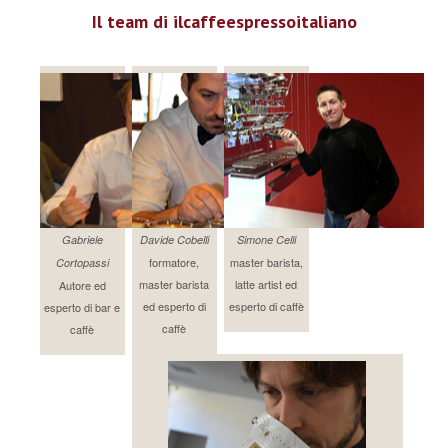
Il team di ilcaffeespressoitaliano
Gabriele
Davide Cobelli
Simone Celli
formatore,
master barista,
Cortopassi
master barista
latte artist ed
Autore ed
ed esperto di
esperto di caffè
esperto di bar e
caffè
caffè