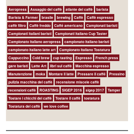
Aeropress
Assaggio del caffè
atlante del caffè
barista
Barista & Farmer
brasile
brewing
Caffè
Caffè espresso
caffè filtro
Caffè freddo
Caffé americano
Campionati baristi
Campionati italiani baristi
Campionati italiano Cup Taster
Campionato italiano aeropress
campionato italiano baristi
campionato italiano latte art
Campionato Italiano Tostatura
Cappuccino
Cold brew
cup tasting
Espresso
French press
gare baristi
Latte Art
libri sul caffè
Macchina espresso
Manutenzione
moka
Montare il latte
Pressare il caffé
Pressino
pulizia macchina del caffè
recensione miscele caffè
recensioni caffè
ROASTING
SIGEP 2016
sigep 2017
Tamper
Tostare i chicchi del caffè
Tostare il caffè
tostatura
Tostatura del caffè
we love coffee