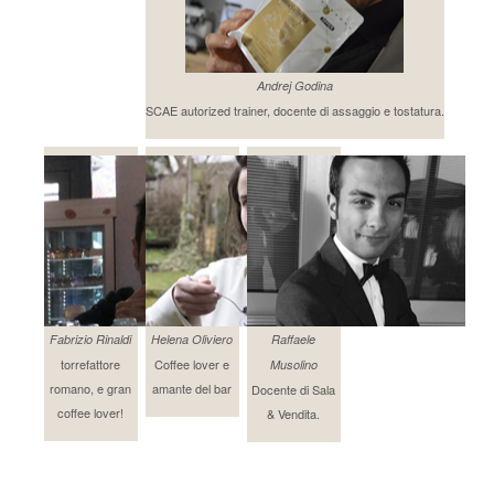
Andrej Godina
SCAE autorized trainer, docente di assaggio e tostatura.
Fabrizio Rinaldi
Helena Oliviero
Raffaele
torrefattore
Coffee lover e
Musolino
romano, e gran
amante del bar
Docente di Sala
coffee lover!
& Vendita.