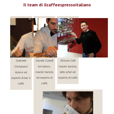
Il team di ilcaffeespressoitaliano
Gabriele
Davide Cobelli
Simone Celli
formatore,
master barista,
Cortopassi
master barista
latte artist ed
Autore ed
ed esperto di
esperto di caffè
esperto di bar e
caffè
caffè