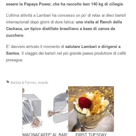
essere la Papaya Power, che ha raccolto ben 140 kg di ciliegie
.
L’ultima attività a Lambarì ha concesso un po’ di relax ai dieci baristi
internazionali dopo giorni di dura fatica:
una visita al Ranch della
Cachaca, un tipico distillato brasiliano a base di canna da
zucchero
.
E’ davvero arrivato il momento di
salutare Lambarì e dirigersi a
Santos
. Il viaggio dei baristi nel più grande paese produttore di caffè
prosegue.
,
Barista & Farmer
brasile
MACINACAFFE' AL BAR:
FIRST TUESDAY