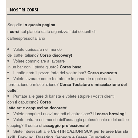
I NOSTRI CORSI
Scoprite
in questa pagina
i corsi
sul pianeta caffè organizzati dai docenti di
caffeespressoitaliano
Volete curiosare nel mondo
del caffè italiano?
Corso discovery!
Volete cominiciare a lavorare
in un bar con il piede giusto?
Corso base.
Il caffè sarà il pezzo forte del vostro bar?
Corso avanzato
Volete lavorare come tostatori e imparare le regole della
torrefazione e miscelazione?
Corso Tostatura e miscelazione del
caffè!
Puntate alle gare di barista e volete stupire i vostri clienti
con il capuccino?
Corso
latte art e cappuccino decorato!
Volete scoprire i nuovi metodi di estrazione?
Il corso brewing!
Volete entrare nel mondo dell’assaggio professionale e del coffee
cupping? Il corso di
assaggio professionale
!
Siete interessati alle
CERTIFICAZIONI SCA per le aree Barista
skill, Brewing, Roasting, Sensory e Green Foundation,